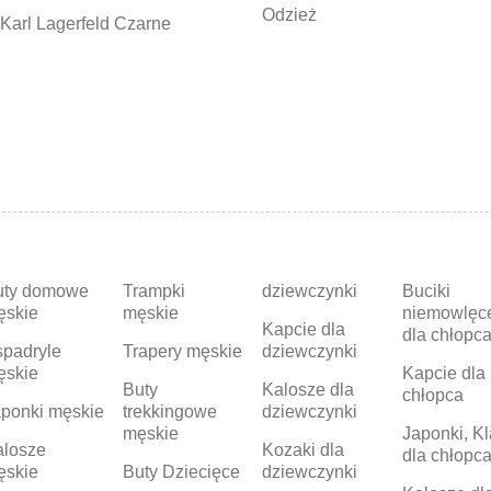
Odzież
Karl Lagerfeld Czarne
uty domowe
Trampki
dziewczynki
Buciki
ęskie
męskie
niemowlęc
Kapcie dla
dla chłopc
padryle
Trapery męskie
dziewczynki
ęskie
Kapcie dla
Buty
Kalosze dla
chłopca
ponki męskie
trekkingowe
dziewczynki
męskie
Japonki, Kl
alosze
Kozaki dla
dla chłopc
ęskie
Buty Dziecięce
dziewczynki