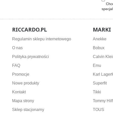
Chcę
specja
RICCARDO.PL
MARKI
Regulamin sklepu internetowego
Anekke
O nas
Bobux
Polityka prywatności
Calvin Klei
FAQ
Emu
Promocje
Karl Lagerf
Nowe produkty
Superfit
Kontakt
Tikki
Mapa strony
Tommy Hilf
Sklep stacjonarny
TOUS