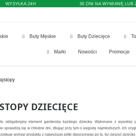
WYSYŁKA 24H
30 DNI NA WYMIANĘ LUB
skie
Buty Męskie
Buty Dziecięce
To
Marki
Nowości
Promocje
ajstopy
STOPY DZIECIĘCE
 to obligatoryjny element garderoby każdego dziecka. Wykonane z wysokiej ja
e sprawdzą się w chłodne dni, dbając przy tym o wygodę najmłodszych. Ich orygi
 zyskuje wymiar produktu z najwyższej półki stworzonego po to, by cieszyć dziecko 