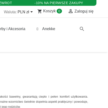
 ZWROT
-10% NA PIERWSZE ZAKUPY

shopping_cart

Koszyk
0
Zaloguj się
Waluta:
PLN zł
search
rby i Akcesoria
Anekke
kości bawełny, gwarantują ciepło i pełen komfort użytkowania.
nalne wzornictwo świetnie dopełnia aspekt praktyczny i powoduje,
i jego rodziców.