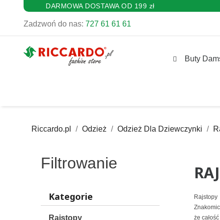
DARMOWA DOSTAWA OD 199 zł
Zadzwoń do nas:
727 61 61 61
Buty Dam
Riccardo.pl
Odzież
Odzież Dla Dziewczynki
R
Filtrowanie
RAJ
Kategorie
Rajstopy
Znakomici
Rajstopy
że całość