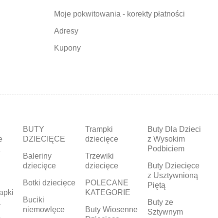
Moje pokwitowania - korekty płatności
Adresy
Kupony
BUTY
Trampki
Buty Dla Dzieci
e
DZIECIĘCE
dziecięce
z Wysokim
a
Podbiciem
Baleriny
Trzewiki
dziecięce
dziecięce
Buty Dziecięce
z Usztywnioną
Botki dziecięce
POLECANE
Piętą
apki
KATEGORIE
Buciki
a
Buty ze
niemowlęce
Buty Wiosenne
Sztywnym