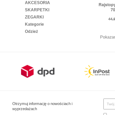
AKCESORIA
Rajstop

S
70
SKARPETKI
Roz
ZEGARKI
Ce
44,9
po
Kategorie
Odzież
Pokazan
Otrzymuj informację o nowościach i
wyprzedażach