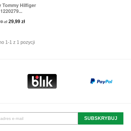
y Tommy Hilfiger
zybki podgląd
1220279...
miary:
62/68
na
Cena
29,99 zł
9 zł
dstawowa
o 1-1 z 1 pozycji