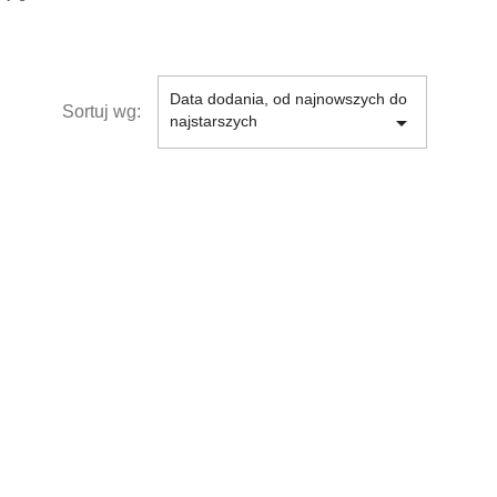
Data dodania, od najnowszych do
Sortuj wg:

najstarszych