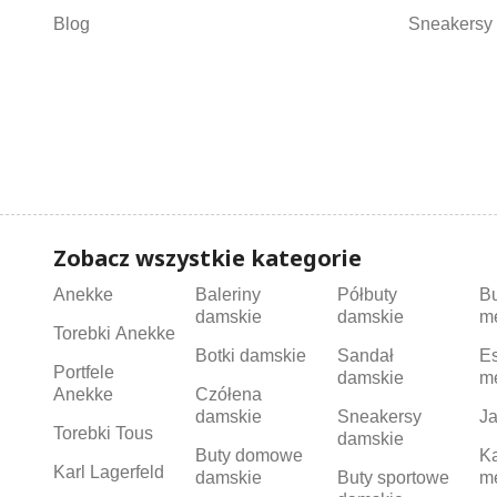
Blog
Sneakersy 
Zobacz wszystkie kategorie
Anekke
Baleriny
Półbuty
B
damskie
damskie
m
Torebki Anekke
Botki damskie
Sandał
Es
Portfele
damskie
m
Anekke
Czółena
damskie
Sneakersy
Ja
Torebki Tous
damskie
Buty domowe
K
Karl Lagerfeld
damskie
Buty sportowe
m