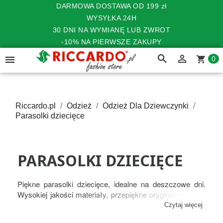
DARMOWA DOSTAWA OD 199 zł
WYSYŁKA 24H
30 DNI NA WYMIANĘ LUB ZWROT
-10% NA PIERWSZE ZAKUPY
search


shopping_cart
0
Riccardo.pl
Odzież
Odzież Dla Dziewczynki
Parasolki dziecięce
PARASOLKI DZIECIĘCE
Piękne parasolki dziecięce, idealne na deszczowe dni.
Wysokiej jakości materiały, przepiękne oryginalne wzory
sprawią, że nawet niepogoda będzie idealnym czasem na
Czytaj więcej
spacer!