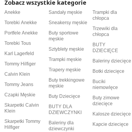
Zobacz wszystkie kategorie
Anekke
Sandały męskie
Trampki dla
chłopca
Torebki Anekke
Sneakersy męskie
Trzewiki dla
Portfele Anekke
Buty sportowe
chłopca
męskie
Torebki Tous
BUTY
Sztyblety męskie
DZIECIĘCE
Karl Lagerfeld
Trampki męskie
Baleriny dziecięce
Tommy Hilfiger
Trapery męskie
Botki dziecięce
Calvin Klein
Buty trekkingowe
Buciki
Tommy Jeans
męskie
niemowlęce
Czapki Męskie
Buty Dziecięce
Buty zimowe
dziecięce
Skarpetki Calvin
BUTY DLA
Klein
DZIEWCZYNKI
Kalosze dziecięce
Skarpetki Tommy
Baleriny dla
Kapcie dziecięce
Hilfiger
dziewczynki