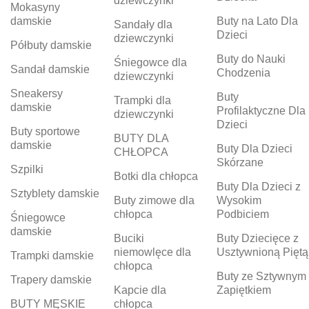
dziewczynki
Mokasyny
damskie
Buty na Lato Dla
Sandały dla
Dzieci
dziewczynki
Półbuty damskie
Buty do Nauki
Śniegowce dla
Sandał damskie
Chodzenia
dziewczynki
Sneakersy
Buty
Trampki dla
damskie
Profilaktyczne Dla
dziewczynki
Dzieci
Buty sportowe
BUTY DLA
damskie
Buty Dla Dzieci
CHŁOPCA
Skórzane
Szpilki
Botki dla chłopca
Buty Dla Dzieci z
Sztyblety damskie
Buty zimowe dla
Wysokim
chłopca
Podbiciem
Śniegowce
damskie
Buciki
Buty Dziecięce z
niemowlęce dla
Usztywnioną Piętą
Trampki damskie
chłopca
Buty ze Sztywnym
Trapery damskie
Kapcie dla
Zapiętkiem
BUTY MĘSKIE
chłopca