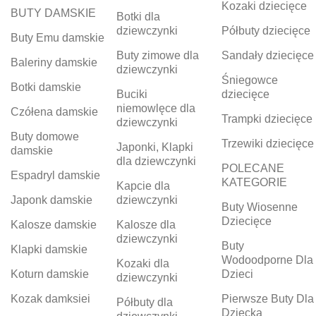
Kozaki dziecięce
BUTY DAMSKIE
Botki dla
dziewczynki
Półbuty dziecięce
Buty Emu damskie
Buty zimowe dla
Sandały dziecięce
Baleriny damskie
dziewczynki
Śniegowce
Botki damskie
Buciki
dziecięce
niemowlęce dla
Czółena damskie
Trampki dziecięce
dziewczynki
Buty domowe
Trzewiki dziecięce
Japonki, Klapki
damskie
dla dziewczynki
POLECANE
Espadryl damskie
KATEGORIE
Kapcie dla
Japonk damskie
dziewczynki
Buty Wiosenne
Dziecięce
Kalosze damskie
Kalosze dla
dziewczynki
Buty
Klapki damskie
Wodoodporne Dla
Kozaki dla
Koturn damskie
Dzieci
dziewczynki
Kozak damksiei
Pierwsze Buty Dla
Półbuty dla
Dziecka