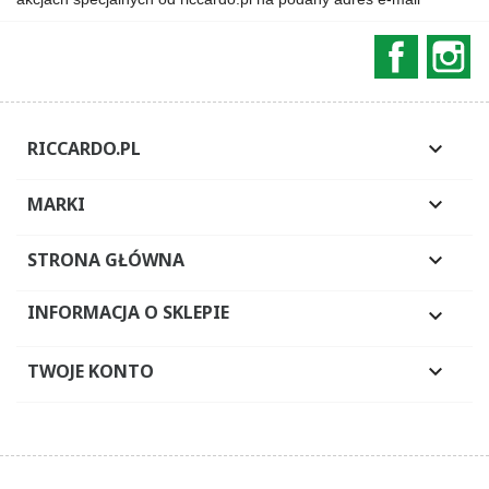
Faceboo
In
RICCARDO.PL

MARKI

STRONA GŁÓWNA

INFORMACJA O SKLEPIE

TWOJE KONTO
