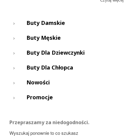
sprawią, że nawet niepogoda będzie idealnym czasem na
Czytaj więcej
spacer!
Buty Damskie
Buty Męskie
Buty Dla Dziewczynki
Buty Dla Chłopca
Nowości
Promocje
Przepraszamy za niedogodności.
Wyszukaj ponownie to co szukasz