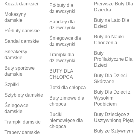
Kozak damksiei
Pierwsze Buty Dla
Półbuty dla
Dziecka
dziewczynki
Mokasyny
damskie
Buty na Lato Dla
Sandały dla
Dzieci
dziewczynki
Półbuty damskie
Buty do Nauki
Śniegowce dla
Sandał damskie
Chodzenia
dziewczynki
Sneakersy
Buty
Trampki dla
damskie
Profilaktyczne Dla
dziewczynki
Dzieci
Buty sportowe
BUTY DLA
damskie
Buty Dla Dzieci
CHŁOPCA
Skórzane
Szpilki
Botki dla chłopca
Buty Dla Dzieci z
Sztyblety damskie
Buty zimowe dla
Wysokim
chłopca
Podbiciem
Śniegowce
damskie
Buciki
Buty Dziecięce z
niemowlęce dla
Usztywnioną Piętą
Trampki damskie
chłopca
Buty ze Sztywnym
Trapery damskie