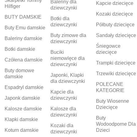
Skarpetki Tommy
Baleriny dla
Kapcie dziecięce
Hilfiger
dziewczynki
Kozaki dziecięce
BUTY DAMSKIE
Botki dla
dziewczynki
Półbuty dziecięce
Buty Emu damskie
Buty zimowe dla
Sandały dziecięce
Baleriny damskie
dziewczynki
Śniegowce
Botki damskie
Buciki
dziecięce
niemowlęce dla
Czółena damskie
Trampki dziecięce
dziewczynki
Buty domowe
Trzewiki dziecięce
Japonki, Klapki
damskie
dla dziewczynki
POLECANE
Espadryl damskie
KATEGORIE
Kapcie dla
Japonk damskie
dziewczynki
Buty Wiosenne
Dziecięce
Kalosze damskie
Kalosze dla
dziewczynki
Buty
Klapki damskie
Wodoodporne Dla
Kozaki dla
Koturn damskie
Dzieci
dziewczynki