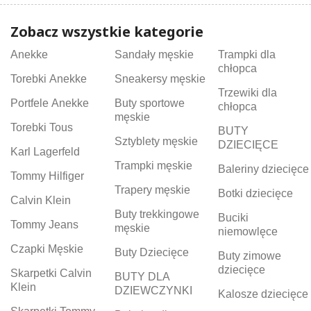
Zobacz wszystkie kategorie
Anekke
Sandały męskie
Trampki dla
chłopca
Torebki Anekke
Sneakersy męskie
Trzewiki dla
Portfele Anekke
Buty sportowe
chłopca
męskie
Torebki Tous
BUTY
Sztyblety męskie
DZIECIĘCE
Karl Lagerfeld
Trampki męskie
Baleriny dziecięce
Tommy Hilfiger
Trapery męskie
Botki dziecięce
Calvin Klein
Buty trekkingowe
Buciki
Tommy Jeans
męskie
niemowlęce
Czapki Męskie
Buty Dziecięce
Buty zimowe
dziecięce
Skarpetki Calvin
BUTY DLA
Klein
DZIEWCZYNKI
Kalosze dziecięce