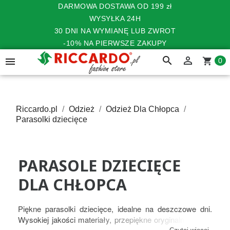
DARMOWA DOSTAWA OD 199 zł
WYSYŁKA 24H
30 DNI NA WYMIANĘ LUB ZWROT
-10% NA PIERWSZE ZAKUPY
search


shopping_cart
0
Riccardo.pl
Odzież
Odzież Dla Chłopca
Parasolki dziecięce
PARASOLE DZIECIĘCE
DLA CHŁOPCA
Piękne parasolki dziecięce, idealne na deszczowe dni.
Wysokiej jakości materiały, przepiękne oryginalne wzory