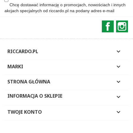
Chcę dostawać informację o promocjach, nowościach i innych
akcjach specjalnych od riccardo.pl na podany adres e-mail
Faceboo
In
RICCARDO.PL

MARKI

STRONA GŁÓWNA

INFORMACJA O SKLEPIE

TWOJE KONTO
