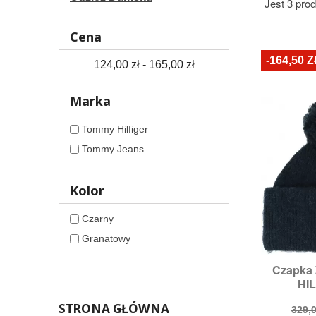
Jest 3 pro
Cena
-164,50 Z
124,00 zł - 165,00 zł
Marka
Tommy Hilfiger
Tommy Jeans
Kolor
Czarny
Granatowy
Czapka

S
HIL
STRONA GŁÓWNA
Cen
329,0