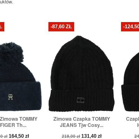
duktów.
Ł
-87,60 ZŁ
-124,5
 Zimowa TOMMY
Zimowa Czapka TOMMY
Czap

zybki podgląd
Szybki podgląd
FIGER Th...
JEANS Tjw Cosy...
a
Cena
Cena
Cena
C
164,50 zł
131,40 zł
0 zł
219,00 zł
24