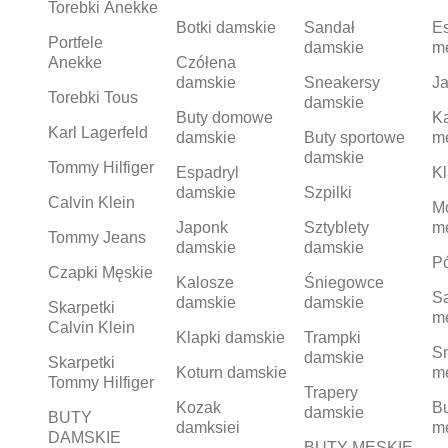
Torebki Anekke
Botki damskie
Sandał
Es
Portfele
damskie
m
Anekke
Czółena
damskie
Sneakersy
Ja
Torebki Tous
damskie
Buty domowe
K
Karl Lagerfeld
damskie
Buty sportowe
m
damskie
Tommy Hilfiger
Espadryl
Kl
damskie
Szpilki
Calvin Klein
M
Japonk
Sztyblety
m
Tommy Jeans
damskie
damskie
Pó
Czapki Męskie
Kalosze
Śniegowce
S
damskie
damskie
Skarpetki
m
Calvin Klein
Klapki damskie
Trampki
S
damskie
Skarpetki
Koturn damskie
m
Tommy Hilfiger
Trapery
Kozak
Bu
damskie
BUTY
damksiei
m
DAMSKIE
BUTY MĘSKIE