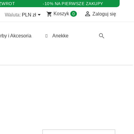
 ZWROT
-10% NA PIERWSZE ZAKUPY

shopping_cart

Koszyk
0
Zaloguj się
Waluta:
PLN zł
search
rby i Akcesoria
Anekke