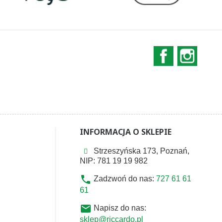
Facebook
Instag
INFORMACJA O SKLEPIE
Strzeszyńska 173, Poznań,
NIP: 781 19 19 982
phone
Zadzwoń do nas:
727 61 61
61
email
Napisz do nas:
sklep@riccardo.pl