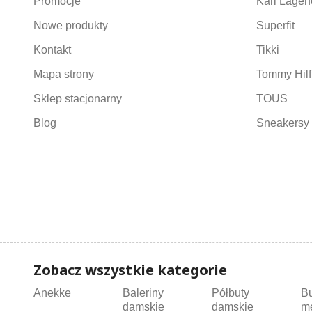
Promocje
Karl Lagerf
Nowe produkty
Superfit
Kontakt
Tikki
Mapa strony
Tommy Hilf
Sklep stacjonarny
TOUS
Blog
Sneakersy 
Zobacz wszystkie kategorie
Anekke
Baleriny
Półbuty
B
damskie
damskie
m