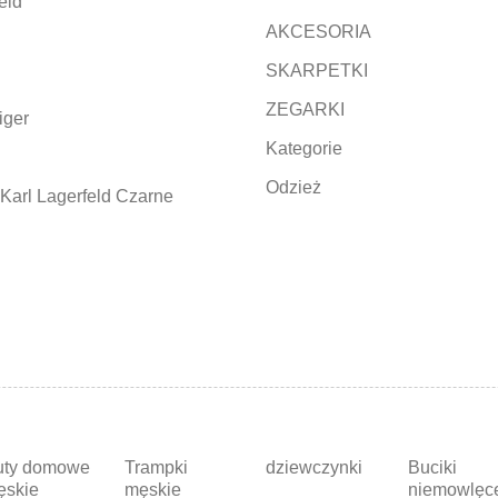
eld
AKCESORIA
SKARPETKI
ZEGARKI
iger
Kategorie
Odzież
Karl Lagerfeld Czarne
uty domowe
Trampki
dziewczynki
Buciki
ęskie
męskie
niemowlęc