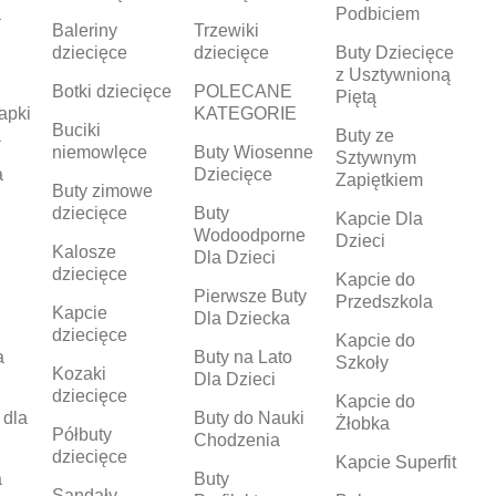
a
Podbiciem
Baleriny
Trzewiki
dziecięce
dziecięce
Buty Dziecięce
z Usztywnioną
Botki dziecięce
POLECANE
Piętą
apki
KATEGORIE
Buciki
a
Buty ze
niemowlęce
Buty Wiosenne
Sztywnym
a
Dziecięce
Zapiętkiem
Buty zimowe
dziecięce
Buty
Kapcie Dla
Wodoodporne
Dzieci
Kalosze
Dla Dzieci
dziecięce
Kapcie do
Pierwsze Buty
Przedszkola
Kapcie
Dla Dziecka
dziecięce
Kapcie do
a
Buty na Lato
Szkoły
Kozaki
Dla Dzieci
dziecięce
Kapcie do
 dla
Buty do Nauki
Żłobka
Półbuty
Chodzenia
dziecięce
Kapcie Superfit
a
Buty
Sandały