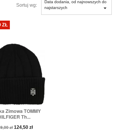
Data dodania, od najnowszych do
Sortuj wg:

najstarszych
0 ZŁ
ka Zimowa TOMMY

Szybki podgląd
HILFIGER Th...
ena
Cena
124,50 zł
9,00 zł