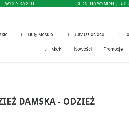
WYSYŁKA 24H
30 DNI NA WYMIANĘ LUB
skie
Buty Męskie
Buty Dziecięce
To
Marki
Nowości
Promocje
IEŻ DAMSKA - ODZIEŻ