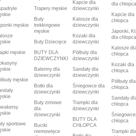
Kapcie dla
dla chłopc
padryle
Trapery męskie
dziewczynki
ęskie
Kapcie dla
Buty
Kalosze dla
chłopca
ponki męskie
trekkingowe
dziewczynki
męskie
Japonki, Kl
alosze
Kozaki dla
dla chłopc
ęskie
Buty Dziecięce
dziewczynki
Kalosze dl
apki męskie
BUTY DLA
Półbuty dla
chłopca
DZIEWCZYNKI
dziewczynki
okasyny
Kozaki dla
ęskie
Baleriny dla
Sandały dla
chłopca
dziewczynki
dziewczynki
łbuty męskie
Półbuty dla
Botki dla
Śniegowce dla
chłopca
andały
dziewczynki
dziewczynki
ęskie
Sandały dl
Buty zimowe
Trampki dla
chłopca
neakersy
dla
dziewczynki
ęskie
dziewczynki
Śniegowce
BUTY DLA
chłopca
ty sportowe
Buciki
CHŁOPCA
ęskie
niemowlęce
Trampki dl
Botki dla