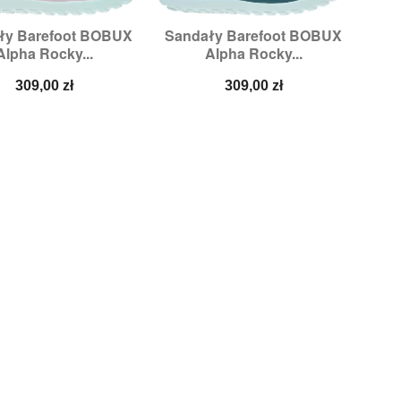
ły Barefoot BOBUX
Sandały Barefoot BOBUX


Szybki podgląd
Szybki podgląd
Alpha Rocky...
Alpha Rocky...
Rozmiary:
22
Rozmiary:
21,
22
Cena
Cena
309,00 zł
309,00 zł