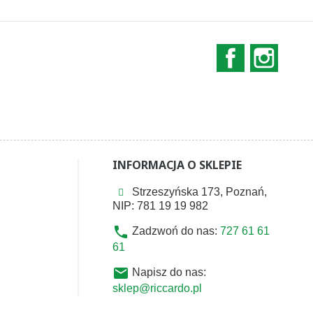
Facebook
Instag
INFORMACJA O SKLEPIE
Strzeszyńska 173, Poznań,
NIP: 781 19 19 982
phone
Zadzwoń do nas:
727 61 61
61
email
Napisz do nas:
sklep@riccardo.pl