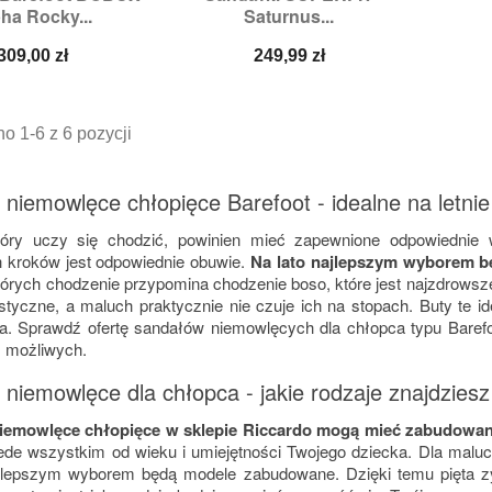
ha Rocky...
Saturnus...
zmiary:
21
Rozmiary:
20,
21,
23
Cena
Cena
309,00 zł
249,99 zł
o 1-6 z 6 pozycji
niemowlęce chłopięce Barefoot - idealne na letnie w
tóry uczy się chodzić, powinien mieć zapewnione odpowiednie 
 kroków jest odpowiednie obuwie.
Na lato najlepszym wyborem b
których chodzenie przypomina chodzenie boso, które jest najzdrows
lastyczne, a maluch praktycznie nie czuje ich na stopach. Buty te 
a. Sprawdź ofertę sandałów niemowlęcych dla chłopca typu Barefo
z możliwych.
niemowlęce dla chłopca - jakie rodzaje znajdziesz
iemowlęce chłopięce w sklepie Riccardo mogą mieć zabudowane 
ede wszystkim od wieku i umiejętności Twojego dziecka. Dla maluch
jlepszym wyborem będą modele zabudowane. Dzięki temu pięta zy