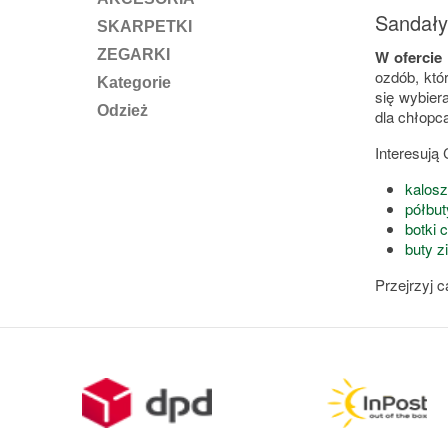
Sandały
SKARPETKI
W ofercie
ZEGARKI
ozdób, któ
Kategorie
się wybier
Odzież
dla chłopc
Interesują
kalosz
półbut
botki 
buty 
Przejrzyj c