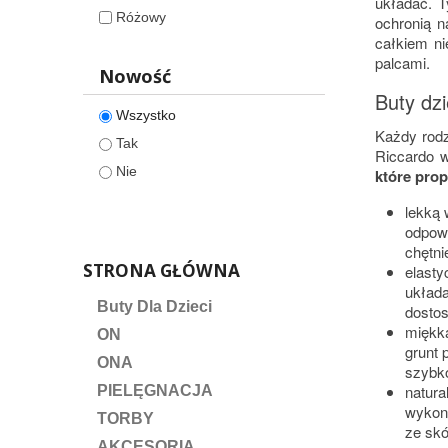
układać. T
Różowy
ochronią n
całkiem ni
palcami.
Nowość
Buty dzi
Wszystko
Każdy rod
Tak
Riccardo w
Nie
które pro
lekką 
odpowi
chętni
STRONA GŁÓWNA
elasty
układa
Buty Dla Dzieci
dostos
miękk
ON
grunt
ONA
szybko
natura
PIELĘGNACJA
wykona
TORBY
ze skó
AKCESORIA