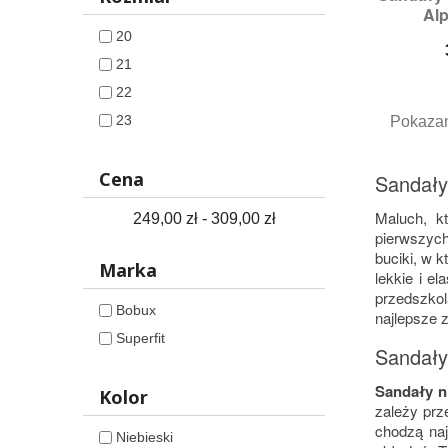
Alp
Ro
20
21
22
23
Pokazan
Cena
Sandały 
Maluch, k
249,00 zł - 309,00 zł
pierwszych
buciki, w 
Marka
lekkie i e
przedszkol
Bobux
najlepsze 
Superfit
Sandały 
Sandały n
Kolor
zależy prz
chodzą na
Niebieski