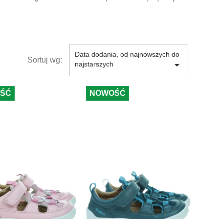
Data dodania, od najnowszych do
Sortuj wg:

najstarszych
ŚĆ
NOWOŚĆ