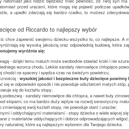
y natomiast jako rodzic będziesz mieć pewność, że Twój syn ma
atomiast przed urazami, które mogą się pojawić podczas upadków.
eźle, a upadki zdarzają się bardzo rzadko, to możesz zdecydować
ecięce od Riccardo to najlepszy wybór
zic chce zapewnić swojemu dziecku wszystko to, co najlepsze. A
yróżniają się wysoką jakością oraz odpowiednią budową, która z
ponujemy wyróżnia się:
wagą - dzięki temu maluch może swobodnie stawiać kroki i nie szu
edniego wzorca chodu. Lekkie sandały niemowlęce chłopięce powodu
ej chodzi na spacery i spędza czas na świeżym powietrzu;
cznością -
wysokiej jakości i bezpieczne buty dziecięce powinny
ć się w odpowiedni sposób i nie powoduje odształceń małych stóp,
owuje się do kształtu stopy;
ą podeszwą - sandały niemowlęce dla chłopca, a nawet buty zimow
 pod stopami, co ma bardzo duży wpływ na rozwój sensoryczny mal
 zmieniającej swój kształt stopy, nie powoduje otarć i urazów;
lnymi i oddychającymi materiałami - stopy dziecka o wiele więcej si
ne z materiałów oddychających i dobrze odprowadzających wilgoć.
ry naturalnej, które są najlepszym wyborem dla Twojego dziecka.