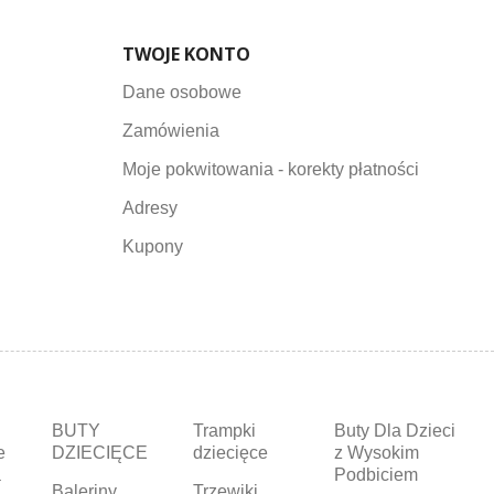
TWOJE KONTO
Dane osobowe
Zamówienia
Moje pokwitowania - korekty płatności
Adresy
Kupony
BUTY
Trampki
Buty Dla Dzieci
e
DZIECIĘCE
dziecięce
z Wysokim
a
Podbiciem
Baleriny
Trzewiki