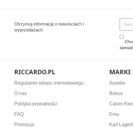
Otrzymuj informację o nowościach i
wyprzedażach
Chcę
specja
RICCARDO.PL
MARKI
Regulamin sklepu internetowego
Anekke
O nas
Bobux
Polityka prywatności
Calvin Klei
FAQ
Emu
Promocje
Karl Lagerf