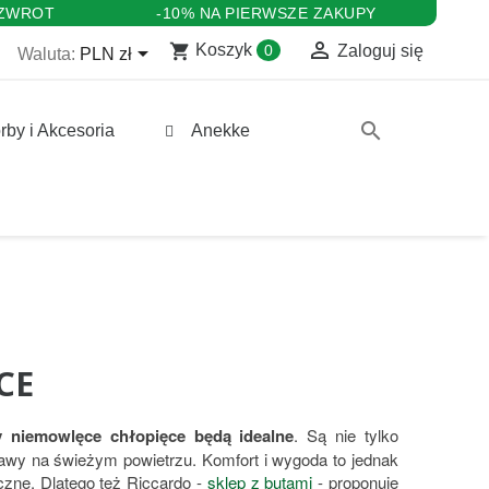
 ZWROT
-10% NA PIERWSZE ZAKUPY

shopping_cart

Koszyk
0
Zaloguj się
Waluta:
PLN zł
search
rby i Akcesoria
Anekke
CE
y niemowlęce chłopięce będą idealne
. Są nie tylko
awy na świeżym powietrzu. Komfort i wygoda to jednak
eczne. Dlatego też Riccardo -
sklep z butami
- proponuje