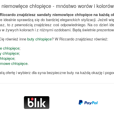
 niemowlęce chłopięce - mnóstwo worów i kolorów
 Riccardo znajdziesz sandały niemowlęce chłopięce na każdą o
re idealnie sprawdzą się do bardziej eleganckich stylizacji. Jeżeli 
asz, to z pewnością znajdziesz coś odpowiedniego. Na co dzień i
a w żywych kolorach i z różnymi ozdobami. Będą świetnie prezentow
 Cię również inne
buty chłopięce
? W Riccardo znajdziesz również:
e chłopięce
;
y chłopięce
;
chłopięce
;
zimowe chłopięce
.
ałą ofertę i wybierz dla syna bezpieczne buty na każdą okazję i pogo