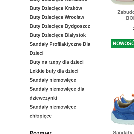
Buty Dziecięce Kraków
Zabud

S
BOB
Buty Dziecięce Wrocław
Rozmi
Buty Dziecięce Bydgoszcz
Buty Dziecięce Białystok
NOWOŚ
Sandały Profilaktyczne Dla
Dzieci
Buty na rzepy dla dzieci
Lekkie buty dla dzieci
Sandały niemowlęce
Sandały niemowlęce dla
dziewczynki
Sandały niemowlęce
chłopięce
Sandały

Rozmiar
S