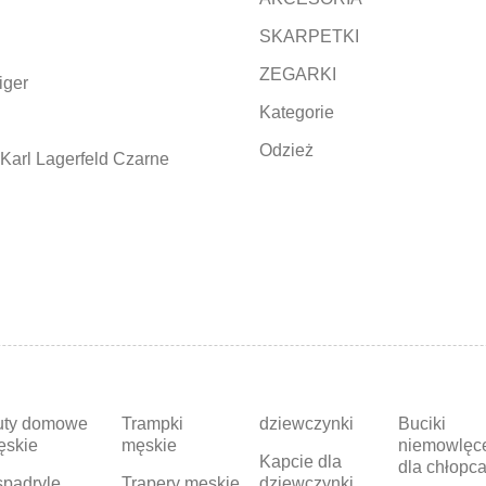
SKARPETKI
ZEGARKI
iger
Kategorie
Odzież
Karl Lagerfeld Czarne
uty domowe
Trampki
dziewczynki
Buciki
ęskie
męskie
niemowlęc
Kapcie dla
dla chłopc
padryle
Trapery męskie
dziewczynki