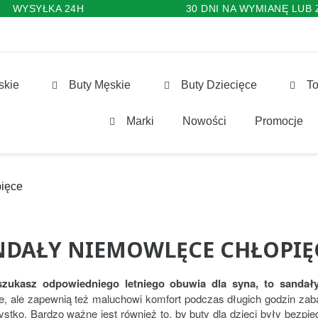
WYSYŁKA 24H
30 DNI NA WYMIANĘ LUB
skie
Buty Męskie
Buty Dziecięce
To
Marki
Nowości
Promocje
pięce
NDAŁY NIEMOWLĘCE CHŁOPIĘ
 szukasz odpowiedniego letniego obuwia dla syna, to sandał
, ale zapewnią też maluchowi komfort podczas długich godzin zab
ystko. Bardzo ważne jest również to, by buty dla dzieci były bezpi