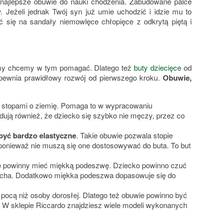
 najlepsze obuwie do nauki chodzenia. Zabudowane palce
 Jeżeli jednak Twój syn już umie uchodzić i idzie mu to
 się na sandały niemowlęce chłopięce z odkrytą piętą i
 my chcemy w tym pomagać. Dlatego też
buty dziecięce
od
apewnia prawidłowy rozwój od pierwszego kroku.
Obuwie,
ra stopami o ziemię. Pomaga to w wypracowaniu
ją również, że dziecko się szybko nie męczy, przez co
 być bardzo elastyczne
. Takie obuwie pozwala stopie
 ponieważ nie muszą się one dostosowywać do buta. To but
e powinny mieć miękką podeszwę. Dziecko powinno czuć
ucha. Dodatkowo miękka podeszwa dopasowuje się do
ę pocą niż osoby dorosłej. Dlatego też obuwie powinno być
 W sklepie Riccardo znajdziesz wiele modeli wykonanych