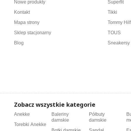
Nowe produkty
Superfit
Kontakt
Tikki
Mapa strony
Tommy Hilf
Sklep stacjonarny
TOUS
Blog
Sneakersy 
Zobacz wszystkie kategorie
Anekke
Baleriny
Półbuty
B
damskie
damskie
m
Torebki Anekke
Botki damskie
Sandał
Es