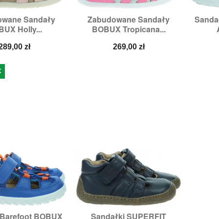
owane Sandały
Zabudowane Sandały
Sanda

zybki podgląd
Szybki podgląd
UX Holly...
BOBUX Tropicana...
ary:
20,
21,
22
Rozmiary:
20,
21
Cena
Cena
289,00 zł
269,00 zł
Ć
 Barefoot BOBUX
Sandałki SUPERFIT

zybki podgląd
Szybki podgląd