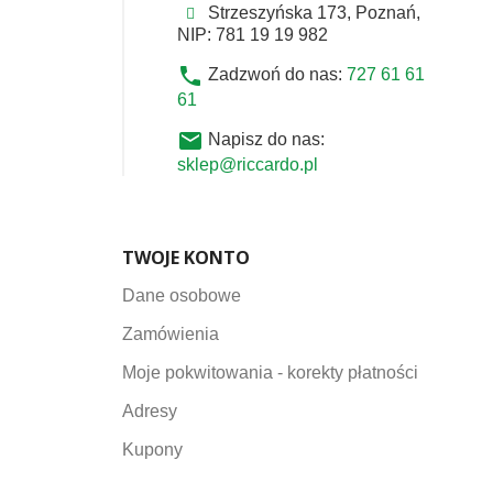
Strzeszyńska 173, Poznań,
NIP: 781 19 19 982
phone
Zadzwoń do nas:
727 61 61
61
email
Napisz do nas:
sklep@riccardo.pl
TWOJE KONTO
Dane osobowe
Zamówienia
Moje pokwitowania - korekty płatności
Adresy
Kupony