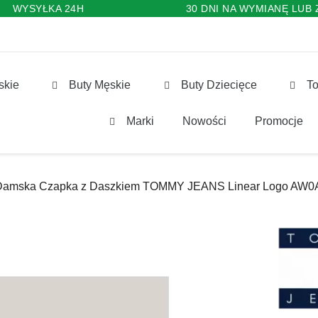
WYSYŁKA 24H
30 DNI NA WYMIANĘ LUB
skie
Buty Męskie
Buty Dziecięce
To
Marki
Nowości
Promocje
Damska Czapka z Daszkiem TOMMY JEANS Linear Logo AW