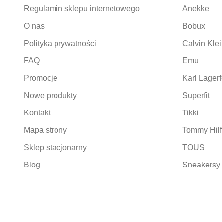
Regulamin sklepu internetowego
Anekke
O nas
Bobux
Polityka prywatności
Calvin Klei
FAQ
Emu
Promocje
Karl Lagerf
Nowe produkty
Superfit
Kontakt
Tikki
Mapa strony
Tommy Hilf
Sklep stacjonarny
TOUS
Blog
Sneakersy 