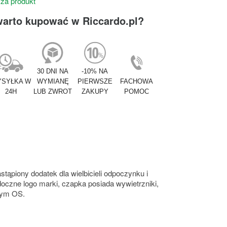
 za produkt
warto kupować w Riccardo.pl?
30 DNI NA
-10% NA
SYŁKA W
WYMIANĘ
PIERWSZE
FACHOWA
24H
LUB ZWROT
ZAKUPY
POMOC
piony dodatek dla wielbicieli odpoczynku i
oczne logo marki, czapka posiada wywietrzniki,
lnym OS.