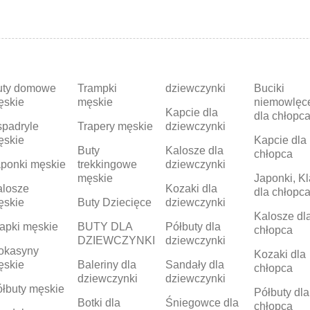
uty domowe
Trampki
dziewczynki
Buciki
ęskie
męskie
niemowlęc
Kapcie dla
dla chłopc
padryle
Trapery męskie
dziewczynki
ęskie
Kapcie dla
Buty
Kalosze dla
chłopca
ponki męskie
trekkingowe
dziewczynki
męskie
Japonki, Kl
alosze
Kozaki dla
dla chłopc
ęskie
Buty Dziecięce
dziewczynki
Kalosze dl
apki męskie
BUTY DLA
Półbuty dla
chłopca
DZIEWCZYNKI
dziewczynki
okasyny
Kozaki dla
ęskie
Baleriny dla
Sandały dla
chłopca
dziewczynki
dziewczynki
łbuty męskie
Półbuty dla
Botki dla
Śniegowce dla
chłopca