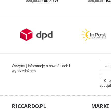
Cena
Cena
Cena
Ce
160,30 zł
164
229,00 zł
329,00 zł
podstawowa
podstawow
Otrzymuj informację o nowościach i
wyprzedażach
Chcę
specja
RICCARDO.PL
MARKI