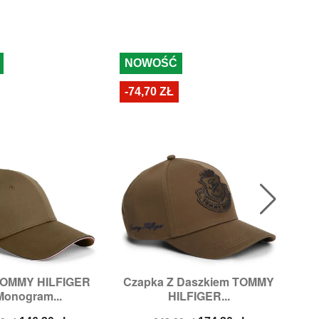
NOWOŚĆ
N
-74,70 ZŁ
-4
TOMMY HILFIGER
Czapka Z Daszkiem TOMMY
Cz

ybki podgląd
Szybki podgląd
Monogram...
HILFIGER...