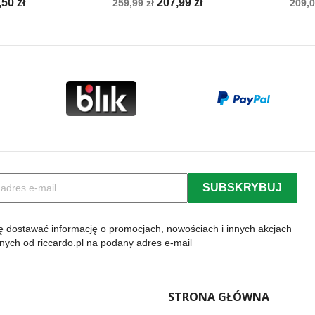
na
Cena
Cena
Cen
,50 zł
207,99 zł
259,99 zł
209,0
a
podstawowa
pod
 dostawać informację o promocjach, nowościach i innych akcjach
lnych od riccardo.pl na podany adres e-mail
STRONA GŁÓWNA