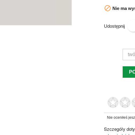

Nie ma wys
Udostępnij
P
Nie oceniłeś jes
Szczegóły doty