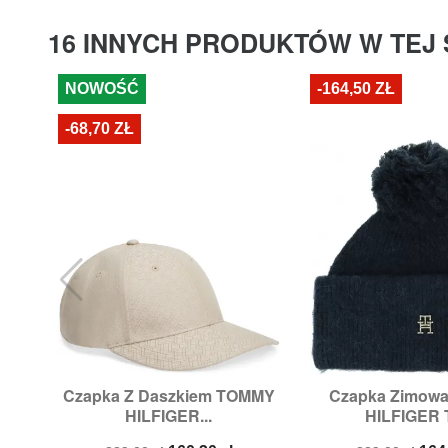
16 INNYCH PRODUKTÓW W TEJ 
NOWOŚĆ
-164,50 ZŁ
-68,70 ZŁ
Czapka Z Daszkiem TOMMY
Czapka Zimow


Szybki podgląd
Szybki p
HILFIGER...
HILFIGER T