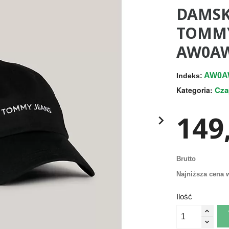
DAMSK
TOMMY
AW0AW
AW0A
Indeks:
Cza
Kategoria:
149,

Brutto
Najniższa cena w
Ilość