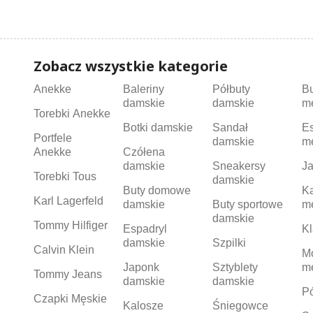
Zobacz wszystkie kategorie
Anekke
Baleriny
Półbuty
B
damskie
damskie
m
Torebki Anekke
Botki damskie
Sandał
Es
Portfele
damskie
m
Anekke
Czółena
damskie
Sneakersy
Ja
Torebki Tous
damskie
Buty domowe
K
Karl Lagerfeld
damskie
Buty sportowe
m
damskie
Tommy Hilfiger
Espadryl
Kl
damskie
Szpilki
Calvin Klein
M
Japonk
Sztyblety
m
Tommy Jeans
damskie
damskie
Pó
Czapki Męskie
Kalosze
Śniegowce