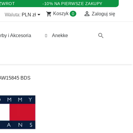
 ZWROT
-10% NA PIERWSZE ZAKUPY

shopping_cart

Koszyk
0
Zaloguj się
Waluta:
PLN zł
search
rby i Akcesoria
Anekke
0AW15845 BDS