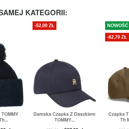
SAMEJ KATEGORII:
-52,00 ZŁ
NOWOŚĆ
-62,70 ZŁ
a TOMMY
Damska Czapka Z Daszkiem
Czapka 


odgląd
Szybki podgląd
Sz
h...
TOMMY...
Th 