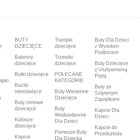
BUTY
Trampki
Buty Dla Dzieci
e
DZIECIĘCE
dziecięce
z Wysokim
a
Podbiciem
Baleriny
Trzewiki
dziecięce
dziecięce
Buty Dziecięce
z Usztywnioną
Botki dziecięce
POLECANE
Piętą
apki
KATEGORIE
Buciki
a
Buty ze
niemowlęce
Buty Wiosenne
Sztywnym
a
Dziecięce
Zapiętkiem
Buty zimowe
dziecięce
Buty
Kapcie Dla
Wodoodporne
Dzieci
Kalosze
Dla Dzieci
dziecięce
Kapcie do
Pierwsze Buty
Przedszkola
Kapcie
Dla Dziecka