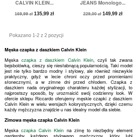
CALVIN KLEIN...
JEANS Monologo...
Cena
Cena
Cena
Cena
135,99 zł
149,99 zł
169,99 zł
229,00 zł
podstawowa
podstawowa
Pokazano 1-2 z 2 pozycji
Męska czapka z daszkiem Calvin Klein
Męska 
czapka z daszkiem Calvin Klein
, czyli tak zwana 
bejsbolówką, cieszy się niesłabnącą popularnością. Taki model 
jest nie tylko bardzo modny i stylowy, ale również niezwykle 
praktyczny, gdyż w lecie chroni oczy przed promieniami 
słonecznymi, a w zimne dni przed chłodem. Czapka z 
daszkiem nada oryginalnego charakteru każdej stylizacji, to 
najprostszy sposób, by urozmaicić swój codzienny look. W 
ofercie sklepu Riccardo oferujemy męskie czapki z daszkiem 
Calvin Klein w wielu wersjach kolorystycznych, dzięki czemu 
każdy mężczyzna znajdzie u nas idealny model dla siebie.
Zimowa męska czapka Calvin Klein
Męska 
czapka Calvin Klein
 na zimę to niezbędny element 
garderoby każdego stylowego mężczyzny, który lubi 