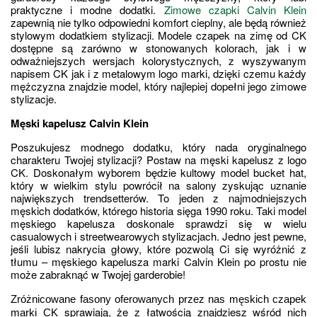
praktyczne i modne dodatki. 
Zimowe czapki Calvin Klein
zapewnią nie tylko odpowiedni komfort cieplny, ale będą również 
stylowym dodatkiem stylizacji. Modele czapek na zimę od CK 
dostępne są zarówno w stonowanych kolorach, jak i w 
odważniejszych wersjach kolorystycznych, z wyszywanym 
napisem CK jak i z metalowym logo marki, dzięki czemu każdy 
mężczyzna znajdzie model, który najlepiej dopełni jego zimowe 
stylizacje.
Męski kapelusz Calvin Klein
Poszukujesz modnego dodatku, który nada oryginalnego 
charakteru Twojej stylizacji? Postaw na męski kapelusz z logo 
CK. Doskonałym wyborem będzie kultowy model bucket hat, 
który w wielkim stylu powrócił na salony zyskując uznanie 
największych trendsetterów. To jeden z najmodniejszych 
męskich dodatków, którego historia sięga 1990 roku. Taki model 
męskiego kapelusza doskonale sprawdzi się w wielu 
casualowych i streetwearowych stylizacjach. Jedno jest pewne, 
jeśli lubisz nakrycia głowy, które pozwolą Ci się wyróżnić z 
tłumu – męskiego kapelusza marki Calvin Klein po prostu nie 
może zabraknąć w Twojej garderobie!
Zróżnicowane fasony oferowanych przez nas męskich czapek 
sprawiają, że z łatwością znajdziesz wśród nich 
marki CK 