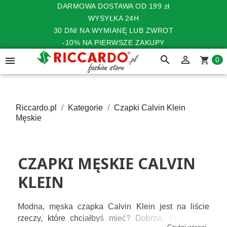
DARMOWA DOSTAWA OD 199 zł
WYSYŁKA 24H
30 DNI NA WYMIANĘ LUB ZWROT
-10% NA PIERWSZE ZAKUPY
search


shopping_cart
0
Riccardo.pl
Kategorie
Czapki Calvin Klein
Męskie
CZAPKI MĘSKIE CALVIN
KLEIN
Modna, męska czapka Calvin Klein jest na liście 
? Dobrze, że do nas 
rzeczy, które chciałbyś mieć