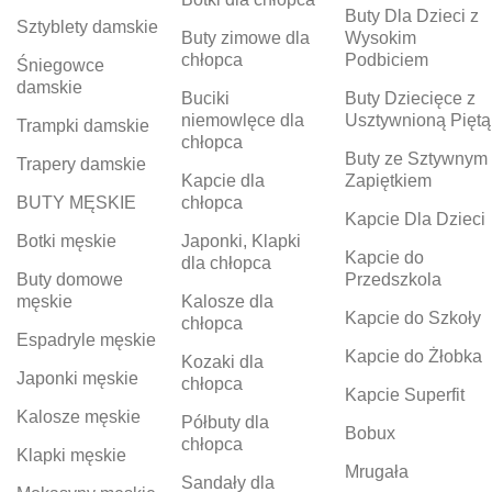
Buty Dla Dzieci z
Sztyblety damskie
Buty zimowe dla
Wysokim
chłopca
Podbiciem
Śniegowce
damskie
Buciki
Buty Dziecięce z
niemowlęce dla
Usztywnioną Piętą
Trampki damskie
chłopca
Buty ze Sztywnym
Trapery damskie
Kapcie dla
Zapiętkiem
BUTY MĘSKIE
chłopca
Kapcie Dla Dzieci
Botki męskie
Japonki, Klapki
Kapcie do
dla chłopca
Buty domowe
Przedszkola
męskie
Kalosze dla
Kapcie do Szkoły
chłopca
Espadryle męskie
Kapcie do Żłobka
Kozaki dla
Japonki męskie
chłopca
Kapcie Superfit
Kalosze męskie
Półbuty dla
Bobux
chłopca
Klapki męskie
Mrugała
Sandały dla