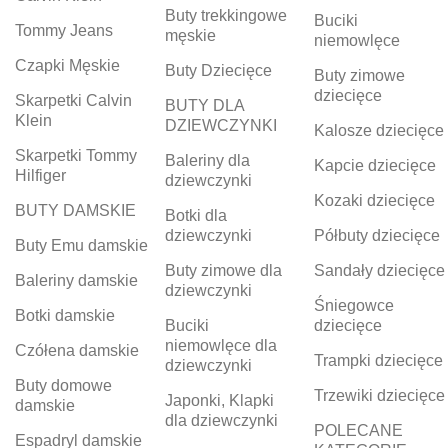
Buty trekkingowe
Buciki
Tommy Jeans
męskie
niemowlęce
Czapki Męskie
Buty Dziecięce
Buty zimowe
dziecięce
Skarpetki Calvin
BUTY DLA
Klein
DZIEWCZYNKI
Kalosze dziecięce
Skarpetki Tommy
Baleriny dla
Kapcie dziecięce
Hilfiger
dziewczynki
Kozaki dziecięce
BUTY DAMSKIE
Botki dla
dziewczynki
Półbuty dziecięce
Buty Emu damskie
Buty zimowe dla
Sandały dziecięce
Baleriny damskie
dziewczynki
Śniegowce
Botki damskie
Buciki
dziecięce
niemowlęce dla
Czółena damskie
Trampki dziecięce
dziewczynki
Buty domowe
Trzewiki dziecięce
Japonki, Klapki
damskie
dla dziewczynki
POLECANE
Espadryl damskie