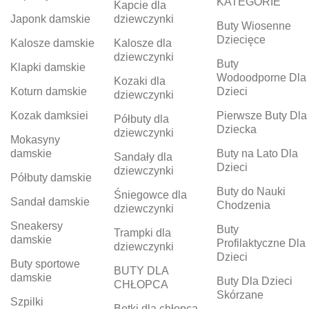
KATEGORIE
Kapcie dla
Japonk damskie
dziewczynki
Buty Wiosenne
Dziecięce
Kalosze damskie
Kalosze dla
dziewczynki
Buty
Klapki damskie
Wodoodporne Dla
Kozaki dla
Koturn damskie
Dzieci
dziewczynki
Kozak damksiei
Pierwsze Buty Dla
Półbuty dla
Dziecka
dziewczynki
Mokasyny
damskie
Buty na Lato Dla
Sandały dla
Dzieci
dziewczynki
Półbuty damskie
Buty do Nauki
Śniegowce dla
Sandał damskie
Chodzenia
dziewczynki
Sneakersy
Buty
Trampki dla
damskie
Profilaktyczne Dla
dziewczynki
Dzieci
Buty sportowe
BUTY DLA
damskie
Buty Dla Dzieci
CHŁOPCA
Skórzane
Szpilki
Botki dla chłopca