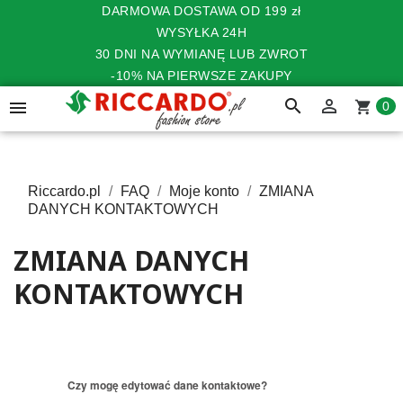
DARMOWA DOSTAWA OD 199 zł
WYSYŁKA 24H
30 DNI NA WYMIANĘ LUB ZWROT
-10% NA PIERWSZE ZAKUPY
search


shopping_cart
0
Riccardo.pl
FAQ
Moje konto
ZMIANA
DANYCH KONTAKTOWYCH
ZMIANA DANYCH
KONTAKTOWYCH
Czy mogę edytować dane kontaktowe?