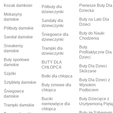
Kozak damksiei
Pierwsze Buty Dla
Półbuty dla
Dziecka
dziewczynki
Mokasyny
damskie
Buty na Lato Dla
Sandały dla
Dzieci
dziewczynki
Półbuty damskie
Buty do Nauki
Śniegowce dla
Sandał damskie
Chodzenia
dziewczynki
Sneakersy
Buty
Trampki dla
damskie
Profilaktyczne Dla
dziewczynki
Dzieci
Buty sportowe
BUTY DLA
damskie
Buty Dla Dzieci
CHŁOPCA
Skórzane
Szpilki
Botki dla chłopca
Buty Dla Dzieci z
Sztyblety damskie
Buty zimowe dla
Wysokim
chłopca
Podbiciem
Śniegowce
damskie
Buciki
Buty Dziecięce z
niemowlęce dla
Usztywnioną Piętą
Trampki damskie
chłopca
Buty ze Sztywnym