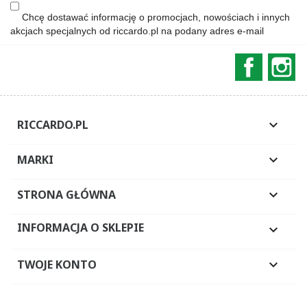
Chcę dostawać informację o promocjach, nowościach i innych
akcjach specjalnych od riccardo.pl na podany adres e-mail
Faceboo
In
RICCARDO.PL

MARKI

STRONA GŁÓWNA

INFORMACJA O SKLEPIE

TWOJE KONTO
