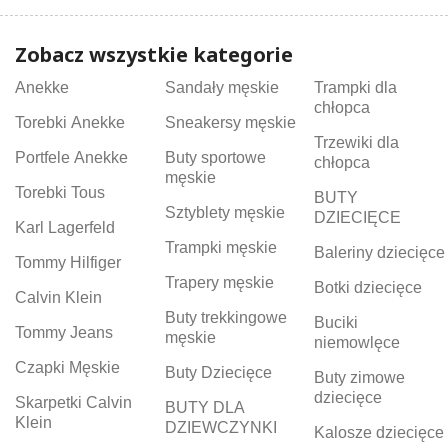
Zobacz wszystkie kategorie
Anekke
Sandały męskie
Trampki dla
chłopca
Torebki Anekke
Sneakersy męskie
Trzewiki dla
Portfele Anekke
Buty sportowe
chłopca
męskie
Torebki Tous
BUTY
Sztyblety męskie
DZIECIĘCE
Karl Lagerfeld
Trampki męskie
Baleriny dziecięce
Tommy Hilfiger
Trapery męskie
Botki dziecięce
Calvin Klein
Buty trekkingowe
Buciki
Tommy Jeans
męskie
niemowlęce
Czapki Męskie
Buty Dziecięce
Buty zimowe
dziecięce
Skarpetki Calvin
BUTY DLA
Klein
DZIEWCZYNKI
Kalosze dziecięce