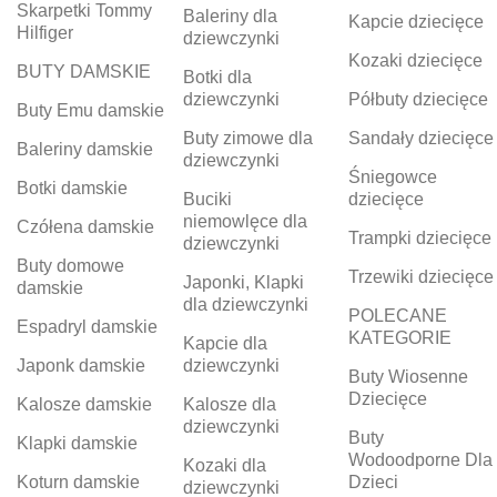
Skarpetki Tommy
Baleriny dla
Kapcie dziecięce
Hilfiger
dziewczynki
Kozaki dziecięce
BUTY DAMSKIE
Botki dla
dziewczynki
Półbuty dziecięce
Buty Emu damskie
Buty zimowe dla
Sandały dziecięce
Baleriny damskie
dziewczynki
Śniegowce
Botki damskie
Buciki
dziecięce
niemowlęce dla
Czółena damskie
Trampki dziecięce
dziewczynki
Buty domowe
Trzewiki dziecięce
Japonki, Klapki
damskie
dla dziewczynki
POLECANE
Espadryl damskie
KATEGORIE
Kapcie dla
Japonk damskie
dziewczynki
Buty Wiosenne
Dziecięce
Kalosze damskie
Kalosze dla
dziewczynki
Buty
Klapki damskie
Wodoodporne Dla
Kozaki dla
Koturn damskie
Dzieci
dziewczynki