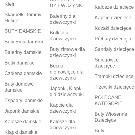
Klein
DZIEWCZYNKI
Kalosze dziecięce
Skarpetki Tommy
Baleriny dla
Kapcie dziecięce
Hilfiger
dziewczynki
Kozaki dziecięce
BUTY DAMSKIE
Botki dla
dziewczynki
Półbuty dziecięce
Buty Emu damskie
Buty zimowe dla
Sandały dziecięce
Baleriny damskie
dziewczynki
Śniegowce
Botki damskie
Buciki
dziecięce
niemowlęce dla
Czółena damskie
Trampki dziecięce
dziewczynki
Buty domowe
Trzewiki dziecięce
Japonki, Klapki
damskie
dla dziewczynki
POLECANE
Espadryl damskie
KATEGORIE
Kapcie dla
Japonk damskie
dziewczynki
Buty Wiosenne
Dziecięce
Kalosze damskie
Kalosze dla
dziewczynki
Buty
Klapki damskie