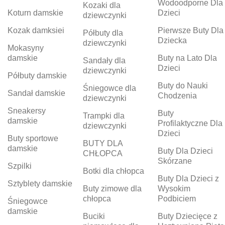
Wodoodporne Dla
Kozaki dla
Koturn damskie
Dzieci
dziewczynki
Kozak damksiei
Pierwsze Buty Dla
Półbuty dla
Dziecka
dziewczynki
Mokasyny
damskie
Buty na Lato Dla
Sandały dla
Dzieci
dziewczynki
Półbuty damskie
Buty do Nauki
Śniegowce dla
Sandał damskie
Chodzenia
dziewczynki
Sneakersy
Buty
Trampki dla
damskie
Profilaktyczne Dla
dziewczynki
Dzieci
Buty sportowe
BUTY DLA
damskie
Buty Dla Dzieci
CHŁOPCA
Skórzane
Szpilki
Botki dla chłopca
Buty Dla Dzieci z
Sztyblety damskie
Buty zimowe dla
Wysokim
chłopca
Podbiciem
Śniegowce
damskie
Buciki
Buty Dziecięce z