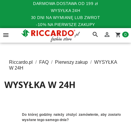
DARMOWA DOSTAWA OD 199 zł
WYSYŁKA 24H
30 DNI NA WYMIANĘ LUB ZWROT
-10% NA PIERWSZE ZAKUPY
search


shopping_cart
0
Riccardo.pl
FAQ
Pierwszy zakup
WYSYŁKA
W 24H
WYSYŁKA W 24H
Do której godziny należy złożyć zamówienie, aby zostało
wysłane tego samego dnia?