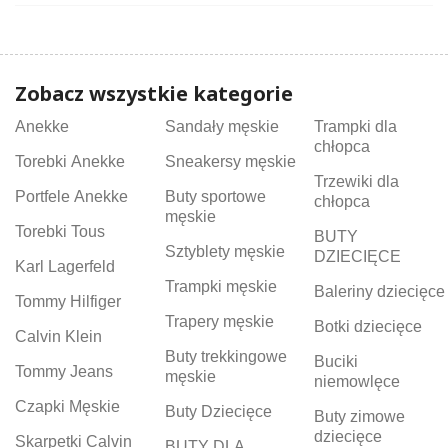
Zobacz wszystkie kategorie
Anekke
Sandały męskie
Trampki dla
chłopca
Torebki Anekke
Sneakersy męskie
Trzewiki dla
Portfele Anekke
Buty sportowe
chłopca
męskie
Torebki Tous
BUTY
Sztyblety męskie
DZIECIĘCE
Karl Lagerfeld
Trampki męskie
Baleriny dziecięce
Tommy Hilfiger
Trapery męskie
Botki dziecięce
Calvin Klein
Buty trekkingowe
Buciki
Tommy Jeans
męskie
niemowlęce
Czapki Męskie
Buty Dziecięce
Buty zimowe
dziecięce
Skarpetki Calvin
BUTY DLA