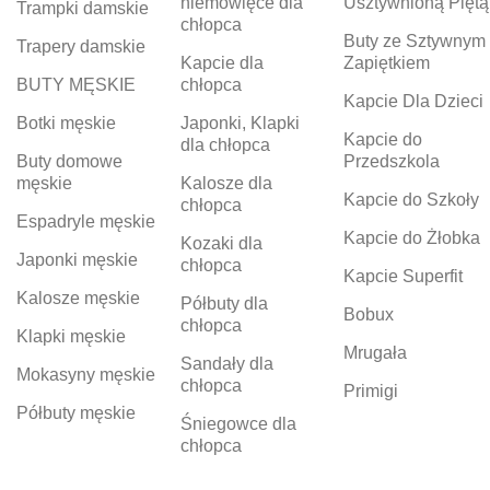
niemowlęce dla
Usztywnioną Piętą
Trampki damskie
chłopca
Buty ze Sztywnym
Trapery damskie
Kapcie dla
Zapiętkiem
BUTY MĘSKIE
chłopca
Kapcie Dla Dzieci
Botki męskie
Japonki, Klapki
Kapcie do
dla chłopca
Buty domowe
Przedszkola
męskie
Kalosze dla
Kapcie do Szkoły
chłopca
Espadryle męskie
Kapcie do Żłobka
Kozaki dla
Japonki męskie
chłopca
Kapcie Superfit
Kalosze męskie
Półbuty dla
Bobux
chłopca
Klapki męskie
Mrugała
Sandały dla
Mokasyny męskie
chłopca
Primigi
Półbuty męskie
Śniegowce dla
chłopca