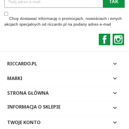
Chcę dostawać informację o promocjach, nowościach i innych
akcjach specjalnych od riccardo.pl na podany adres e-mail
Faceboo
In
RICCARDO.PL

MARKI

STRONA GŁÓWNA

INFORMACJA O SKLEPIE

TWOJE KONTO
