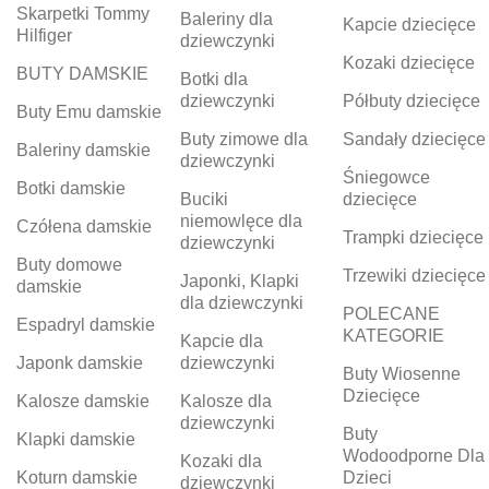
Skarpetki Tommy
Baleriny dla
Kapcie dziecięce
Hilfiger
dziewczynki
Kozaki dziecięce
BUTY DAMSKIE
Botki dla
dziewczynki
Półbuty dziecięce
Buty Emu damskie
Buty zimowe dla
Sandały dziecięce
Baleriny damskie
dziewczynki
Śniegowce
Botki damskie
Buciki
dziecięce
niemowlęce dla
Czółena damskie
Trampki dziecięce
dziewczynki
Buty domowe
Trzewiki dziecięce
Japonki, Klapki
damskie
dla dziewczynki
POLECANE
Espadryl damskie
KATEGORIE
Kapcie dla
Japonk damskie
dziewczynki
Buty Wiosenne
Dziecięce
Kalosze damskie
Kalosze dla
dziewczynki
Buty
Klapki damskie
Wodoodporne Dla
Kozaki dla
Koturn damskie
Dzieci
dziewczynki