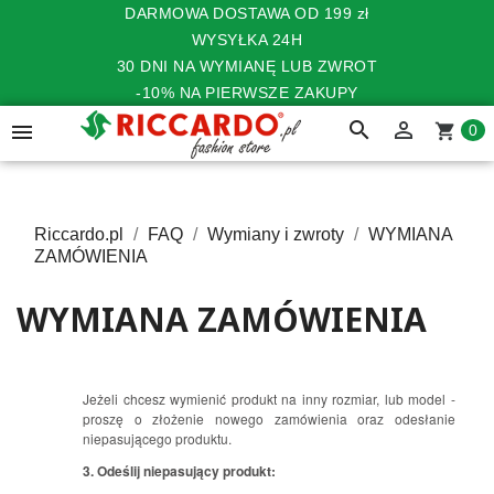
DARMOWA DOSTAWA OD 199 zł
WYSYŁKA 24H
30 DNI NA WYMIANĘ LUB ZWROT
-10% NA PIERWSZE ZAKUPY
search


shopping_cart
0
Riccardo.pl
FAQ
Wymiany i zwroty
WYMIANA
ZAMÓWIENIA
WYMIANA ZAMÓWIENIA
Jeżeli chcesz wymienić produkt na inny rozmiar, lub model -
proszę o złożenie nowego zamówienia oraz odesłanie
niepasującego produktu.
3
.
Odeślij niepasujący produkt: