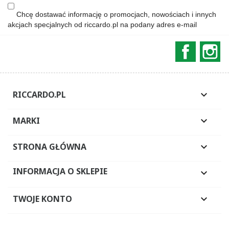
Chcę dostawać informację o promocjach, nowościach i innych
akcjach specjalnych od riccardo.pl na podany adres e-mail
Faceboo
In
RICCARDO.PL

MARKI

STRONA GŁÓWNA

INFORMACJA O SKLEPIE

TWOJE KONTO
