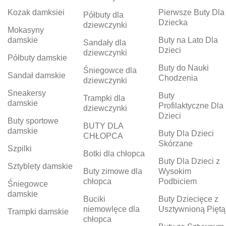
Kozak damksiei
Pierwsze Buty Dla
Półbuty dla
Dziecka
dziewczynki
Mokasyny
damskie
Buty na Lato Dla
Sandały dla
Dzieci
dziewczynki
Półbuty damskie
Buty do Nauki
Śniegowce dla
Sandał damskie
Chodzenia
dziewczynki
Sneakersy
Buty
Trampki dla
damskie
Profilaktyczne Dla
dziewczynki
Dzieci
Buty sportowe
BUTY DLA
damskie
Buty Dla Dzieci
CHŁOPCA
Skórzane
Szpilki
Botki dla chłopca
Buty Dla Dzieci z
Sztyblety damskie
Buty zimowe dla
Wysokim
chłopca
Podbiciem
Śniegowce
damskie
Buciki
Buty Dziecięce z
niemowlęce dla
Usztywnioną Piętą
Trampki damskie
chłopca