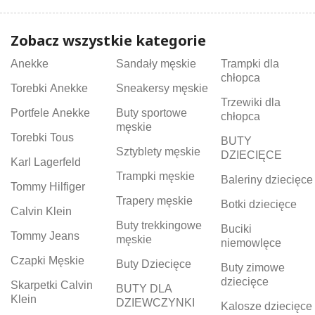
Zobacz wszystkie kategorie
Anekke
Sandały męskie
Trampki dla
chłopca
Torebki Anekke
Sneakersy męskie
Trzewiki dla
Portfele Anekke
Buty sportowe
chłopca
męskie
Torebki Tous
BUTY
Sztyblety męskie
DZIECIĘCE
Karl Lagerfeld
Trampki męskie
Baleriny dziecięce
Tommy Hilfiger
Trapery męskie
Botki dziecięce
Calvin Klein
Buty trekkingowe
Buciki
Tommy Jeans
męskie
niemowlęce
Czapki Męskie
Buty Dziecięce
Buty zimowe
dziecięce
Skarpetki Calvin
BUTY DLA
Klein
DZIEWCZYNKI
Kalosze dziecięce