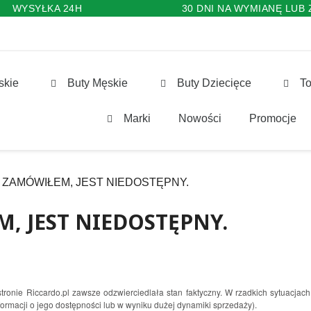
WYSYŁKA 24H
30 DNI NA WYMIANĘ LUB
skie
Buty Męskie
Buty Dziecięce
To
Marki
Nowości
Promocje
ZAMÓWIŁEM, JEST NIEDOSTĘPNY.
, JEST NIEDOSTĘPNY.
ronie Riccardo.pl zawsze odzwierciedlała stan faktyczny. W rzadkich sytuacjac
formacji o jego dostępności lub w wyniku dużej dynamiki sprzedaży).