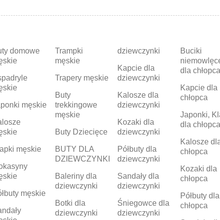
uty domowe
Trampki
dziewczynki
Buciki
ęskie
męskie
niemowlęc
Kapcie dla
dla chłopc
padryle
Trapery męskie
dziewczynki
ęskie
Kapcie dla
Buty
Kalosze dla
chłopca
ponki męskie
trekkingowe
dziewczynki
męskie
Japonki, Kl
alosze
Kozaki dla
dla chłopc
ęskie
Buty Dziecięce
dziewczynki
Kalosze dl
apki męskie
BUTY DLA
Półbuty dla
chłopca
DZIEWCZYNKI
dziewczynki
okasyny
Kozaki dla
ęskie
Baleriny dla
Sandały dla
chłopca
dziewczynki
dziewczynki
łbuty męskie
Półbuty dla
Botki dla
Śniegowce dla
chłopca
andały
dziewczynki
dziewczynki