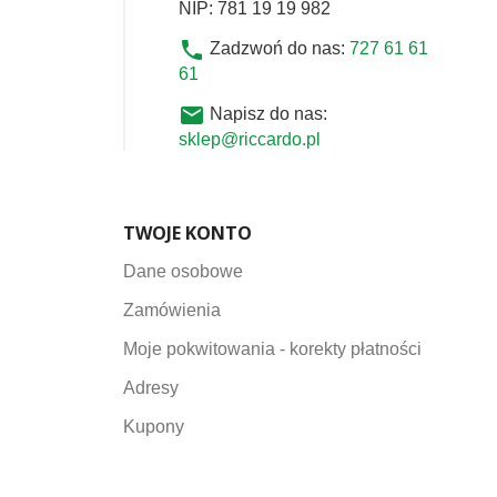
NIP: 781 19 19 982
phone
Zadzwoń do nas:
727 61 61
61
email
Napisz do nas:
sklep@riccardo.pl
TWOJE KONTO
Dane osobowe
Zamówienia
Moje pokwitowania - korekty płatności
Adresy
Kupony