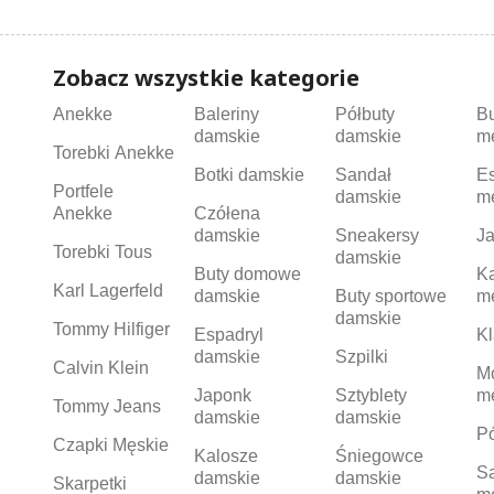
Zobacz wszystkie kategorie
Anekke
Baleriny
Półbuty
B
damskie
damskie
m
Torebki Anekke
Botki damskie
Sandał
Es
Portfele
damskie
m
Anekke
Czółena
damskie
Sneakersy
Ja
Torebki Tous
damskie
Buty domowe
K
Karl Lagerfeld
damskie
Buty sportowe
m
damskie
Tommy Hilfiger
Espadryl
Kl
damskie
Szpilki
Calvin Klein
M
Japonk
Sztyblety
m
Tommy Jeans
damskie
damskie
Pó
Czapki Męskie
Kalosze
Śniegowce
S
damskie
damskie
Skarpetki