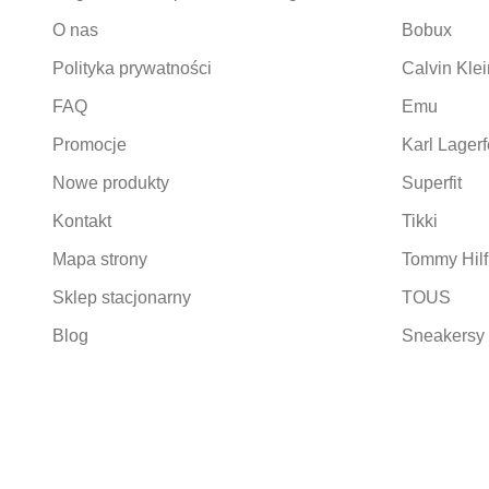
O nas
Bobux
Polityka prywatności
Calvin Klei
FAQ
Emu
Promocje
Karl Lagerf
Nowe produkty
Superfit
Kontakt
Tikki
Mapa strony
Tommy Hilf
Sklep stacjonarny
TOUS
Blog
Sneakersy 