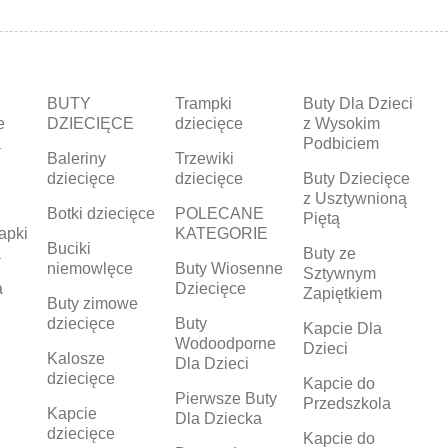
BUTY
Trampki
Buty Dla Dzieci
e
DZIECIĘCE
dziecięce
z Wysokim
a
Podbiciem
Baleriny
Trzewiki
dziecięce
dziecięce
Buty Dziecięce
z Usztywnioną
Botki dziecięce
POLECANE
Piętą
apki
KATEGORIE
Buciki
a
Buty ze
niemowlęce
Buty Wiosenne
Sztywnym
a
Dziecięce
Zapiętkiem
Buty zimowe
dziecięce
Buty
Kapcie Dla
Wodoodporne
Dzieci
Kalosze
Dla Dzieci
dziecięce
Kapcie do
Pierwsze Buty
Przedszkola
Kapcie
Dla Dziecka
dziecięce
Kapcie do