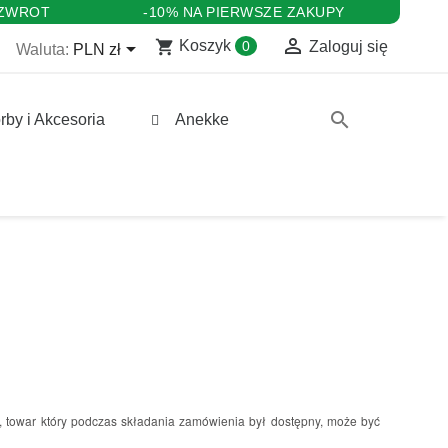
 ZWROT
-10% NA PIERWSZE ZAKUPY

shopping_cart

Koszyk
0
Zaloguj się
Waluta:
PLN zł
search
rby i Akcesoria
Anekke
h, towar który podczas składania zamówienia był dostępny, może być