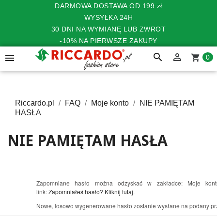
DARMOWA DOSTAWA OD 199 zł
WYSYŁKA 24H
30 DNI NA WYMIANĘ LUB ZWROT
-10% NA PIERWSZE ZAKUPY
search


shopping_cart
0
Riccardo.pl
FAQ
Moje konto
NIE PAMIĘTAM
HASŁA
NIE PAMIĘTAM HASŁA
Zapomniane hasło można odzyskać w zakładce: Moje konto 
link:
Zapomniałeś hasło? Kliknij tutaj
.
Nowe, losowo wygenerowane hasło zostanie wysłane na podany przy 