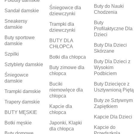
Półbuty damskie
Buty do Nauki
Śniegowce dla
Sandał damskie
Chodzenia
dziewczynki
Sneakersy
Buty
Trampki dla
damskie
Profilaktyczne Dla
dziewczynki
Dzieci
Buty sportowe
BUTY DLA
damskie
Buty Dla Dzieci
CHŁOPCA
Skórzane
Szpilki
Botki dla chłopca
Buty Dla Dzieci z
Sztyblety damskie
Buty zimowe dla
Wysokim
chłopca
Podbiciem
Śniegowce
damskie
Buciki
Buty Dziecięce z
niemowlęce dla
Usztywnioną Piętą
Trampki damskie
chłopca
Buty ze Sztywnym
Trapery damskie
Kapcie dla
Zapiętkiem
BUTY MĘSKIE
chłopca
Kapcie Dla Dzieci
Botki męskie
Japonki, Klapki
Kapcie do
dla chłopca
Buty domowe
Przedszkola