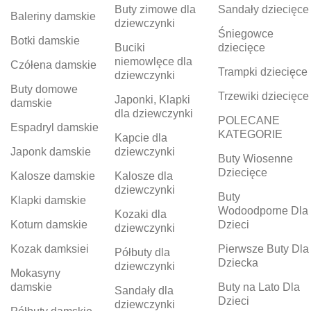
Buty zimowe dla
Sandały dziecięce
Baleriny damskie
dziewczynki
Śniegowce
Botki damskie
Buciki
dziecięce
niemowlęce dla
Czółena damskie
Trampki dziecięce
dziewczynki
Buty domowe
Trzewiki dziecięce
Japonki, Klapki
damskie
dla dziewczynki
POLECANE
Espadryl damskie
KATEGORIE
Kapcie dla
Japonk damskie
dziewczynki
Buty Wiosenne
Dziecięce
Kalosze damskie
Kalosze dla
dziewczynki
Buty
Klapki damskie
Wodoodporne Dla
Kozaki dla
Koturn damskie
Dzieci
dziewczynki
Kozak damksiei
Pierwsze Buty Dla
Półbuty dla
Dziecka
dziewczynki
Mokasyny
damskie
Buty na Lato Dla
Sandały dla
Dzieci
dziewczynki