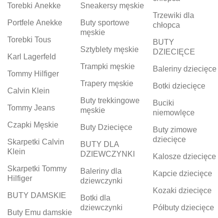
Torebki Anekke
Sneakersy męskie
Trzewiki dla
Portfele Anekke
Buty sportowe
chłopca
męskie
Torebki Tous
BUTY
Sztyblety męskie
DZIECIĘCE
Karl Lagerfeld
Trampki męskie
Baleriny dziecięce
Tommy Hilfiger
Trapery męskie
Botki dziecięce
Calvin Klein
Buty trekkingowe
Buciki
Tommy Jeans
męskie
niemowlęce
Czapki Męskie
Buty Dziecięce
Buty zimowe
dziecięce
Skarpetki Calvin
BUTY DLA
Klein
DZIEWCZYNKI
Kalosze dziecięce
Skarpetki Tommy
Baleriny dla
Kapcie dziecięce
Hilfiger
dziewczynki
Kozaki dziecięce
BUTY DAMSKIE
Botki dla
dziewczynki
Półbuty dziecięce
Buty Emu damskie