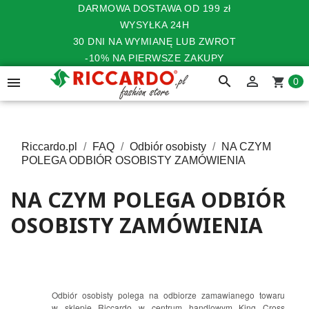
DARMOWA DOSTAWA OD 199 zł
WYSYŁKA 24H
30 DNI NA WYMIANĘ LUB ZWROT
-10% NA PIERWSZE ZAKUPY
search


shopping_cart
0
Riccardo.pl
FAQ
Odbiór osobisty
NA CZYM
POLEGA ODBIÓR OSOBISTY ZAMÓWIENIA
NA CZYM POLEGA ODBIÓR
OSOBISTY ZAMÓWIENIA
Odbiór osobisty polega na odbiorze zamawianego towaru
w sklepie Riccardo w centrum handlowym King Cross