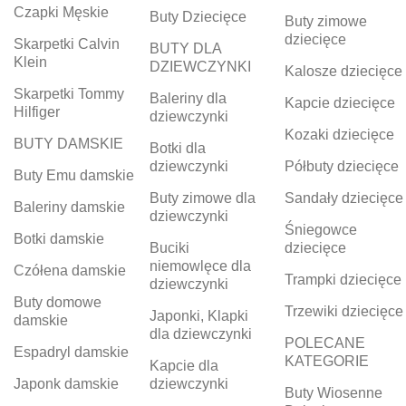
Czapki Męskie
Buty Dziecięce
Buty zimowe
dziecięce
Skarpetki Calvin
BUTY DLA
Klein
DZIEWCZYNKI
Kalosze dziecięce
Skarpetki Tommy
Baleriny dla
Kapcie dziecięce
Hilfiger
dziewczynki
Kozaki dziecięce
BUTY DAMSKIE
Botki dla
dziewczynki
Półbuty dziecięce
Buty Emu damskie
Buty zimowe dla
Sandały dziecięce
Baleriny damskie
dziewczynki
Śniegowce
Botki damskie
Buciki
dziecięce
niemowlęce dla
Czółena damskie
Trampki dziecięce
dziewczynki
Buty domowe
Trzewiki dziecięce
Japonki, Klapki
damskie
dla dziewczynki
POLECANE
Espadryl damskie
KATEGORIE
Kapcie dla
Japonk damskie
dziewczynki
Buty Wiosenne