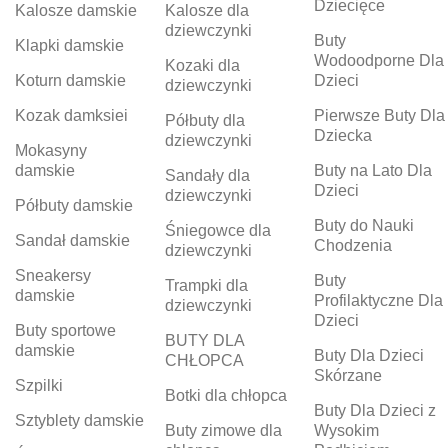
Dziecięce
Kalosze damskie
Kalosze dla
dziewczynki
Buty
Klapki damskie
Wodoodporne Dla
Kozaki dla
Koturn damskie
Dzieci
dziewczynki
Kozak damksiei
Pierwsze Buty Dla
Półbuty dla
Dziecka
dziewczynki
Mokasyny
damskie
Buty na Lato Dla
Sandały dla
Dzieci
dziewczynki
Półbuty damskie
Buty do Nauki
Śniegowce dla
Sandał damskie
Chodzenia
dziewczynki
Sneakersy
Buty
Trampki dla
damskie
Profilaktyczne Dla
dziewczynki
Dzieci
Buty sportowe
BUTY DLA
damskie
Buty Dla Dzieci
CHŁOPCA
Skórzane
Szpilki
Botki dla chłopca
Buty Dla Dzieci z
Sztyblety damskie
Buty zimowe dla
Wysokim