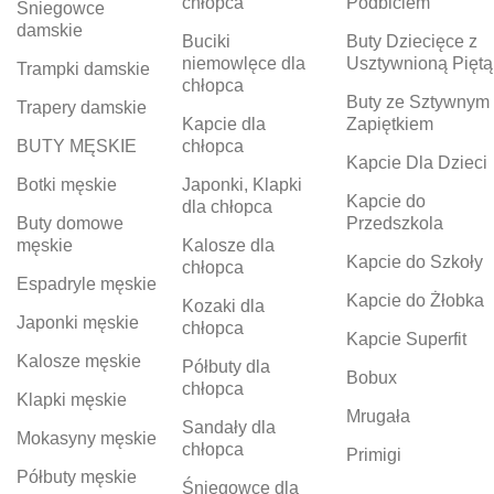
chłopca
Podbiciem
Śniegowce
damskie
Buciki
Buty Dziecięce z
niemowlęce dla
Usztywnioną Piętą
Trampki damskie
chłopca
Buty ze Sztywnym
Trapery damskie
Kapcie dla
Zapiętkiem
BUTY MĘSKIE
chłopca
Kapcie Dla Dzieci
Botki męskie
Japonki, Klapki
Kapcie do
dla chłopca
Buty domowe
Przedszkola
męskie
Kalosze dla
Kapcie do Szkoły
chłopca
Espadryle męskie
Kapcie do Żłobka
Kozaki dla
Japonki męskie
chłopca
Kapcie Superfit
Kalosze męskie
Półbuty dla
Bobux
chłopca
Klapki męskie
Mrugała
Sandały dla
Mokasyny męskie
chłopca
Primigi
Półbuty męskie
Śniegowce dla