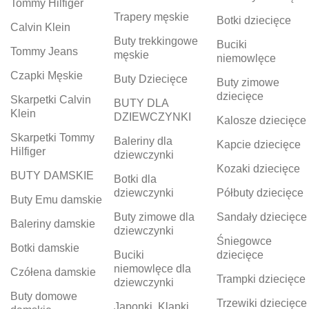
Tommy Hilfiger
Trapery męskie
Botki dziecięce
Calvin Klein
Buty trekkingowe
Buciki
Tommy Jeans
męskie
niemowlęce
Czapki Męskie
Buty Dziecięce
Buty zimowe
dziecięce
Skarpetki Calvin
BUTY DLA
Klein
DZIEWCZYNKI
Kalosze dziecięce
Skarpetki Tommy
Baleriny dla
Kapcie dziecięce
Hilfiger
dziewczynki
Kozaki dziecięce
BUTY DAMSKIE
Botki dla
dziewczynki
Półbuty dziecięce
Buty Emu damskie
Buty zimowe dla
Sandały dziecięce
Baleriny damskie
dziewczynki
Śniegowce
Botki damskie
Buciki
dziecięce
niemowlęce dla
Czółena damskie
Trampki dziecięce
dziewczynki
Buty domowe
Trzewiki dziecięce
Japonki, Klapki