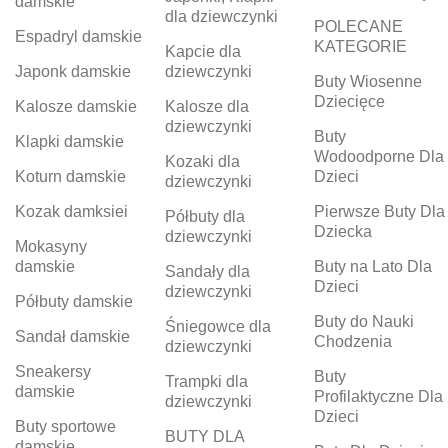
damskie
dla dziewczynki
POLECANE
Espadryl damskie
KATEGORIE
Kapcie dla
Japonk damskie
dziewczynki
Buty Wiosenne
Dziecięce
Kalosze damskie
Kalosze dla
dziewczynki
Buty
Klapki damskie
Wodoodporne Dla
Kozaki dla
Koturn damskie
Dzieci
dziewczynki
Kozak damksiei
Pierwsze Buty Dla
Półbuty dla
Dziecka
dziewczynki
Mokasyny
damskie
Buty na Lato Dla
Sandały dla
Dzieci
dziewczynki
Półbuty damskie
Buty do Nauki
Śniegowce dla
Sandał damskie
Chodzenia
dziewczynki
Sneakersy
Buty
Trampki dla
damskie
Profilaktyczne Dla
dziewczynki
Dzieci
Buty sportowe
BUTY DLA
damskie