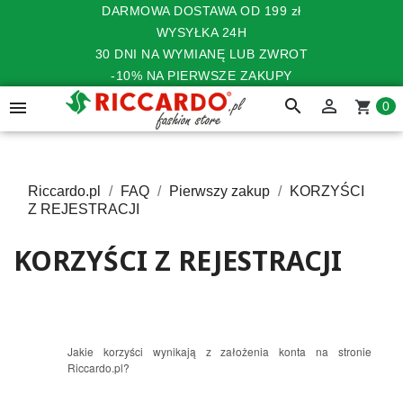
DARMOWA DOSTAWA OD 199 zł
WYSYŁKA 24H
30 DNI NA WYMIANĘ LUB ZWROT
-10% NA PIERWSZE ZAKUPY
search


shopping_cart
0
Riccardo.pl
FAQ
Pierwszy zakup
KORZYŚCI
Z REJESTRACJI
KORZYŚCI Z REJESTRACJI
Jakie korzyści wynikają z założenia konta na stronie
Riccardo.pl?