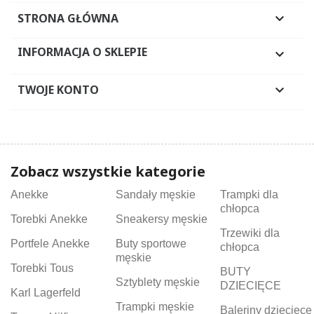
STRONA GŁÓWNA

INFORMACJA O SKLEPIE

TWOJE KONTO

Zobacz wszystkie kategorie
Anekke
Sandały męskie
Trampki dla
chłopca
Torebki Anekke
Sneakersy męskie
Trzewiki dla
Portfele Anekke
Buty sportowe
chłopca
męskie
Torebki Tous
BUTY
Sztyblety męskie
DZIECIĘCE
Karl Lagerfeld
Trampki męskie
Baleriny dziecięce