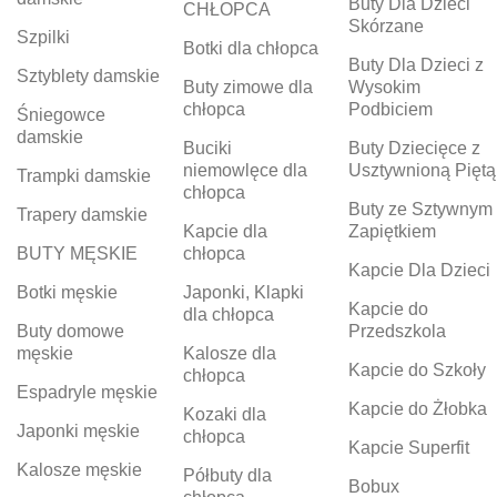
Buty Dla Dzieci
CHŁOPCA
Skórzane
Szpilki
Botki dla chłopca
Buty Dla Dzieci z
Sztyblety damskie
Buty zimowe dla
Wysokim
chłopca
Podbiciem
Śniegowce
damskie
Buciki
Buty Dziecięce z
niemowlęce dla
Usztywnioną Piętą
Trampki damskie
chłopca
Buty ze Sztywnym
Trapery damskie
Kapcie dla
Zapiętkiem
BUTY MĘSKIE
chłopca
Kapcie Dla Dzieci
Botki męskie
Japonki, Klapki
Kapcie do
dla chłopca
Buty domowe
Przedszkola
męskie
Kalosze dla
Kapcie do Szkoły
chłopca
Espadryle męskie
Kapcie do Żłobka
Kozaki dla
Japonki męskie
chłopca
Kapcie Superfit
Kalosze męskie
Półbuty dla
Bobux