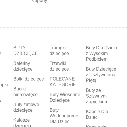
Kupony
BUTY
Trampki
Buty Dla Dzieci
e
DZIECIĘCE
dziecięce
z Wysokim
a
Podbiciem
Baleriny
Trzewiki
dziecięce
dziecięce
Buty Dziecięce
z Usztywnioną
Botki dziecięce
POLECANE
Piętą
apki
KATEGORIE
Buciki
a
Buty ze
niemowlęce
Buty Wiosenne
Sztywnym
a
Dziecięce
Zapiętkiem
Buty zimowe
dziecięce
Buty
Kapcie Dla
Wodoodporne
Dzieci
Kalosze
Dla Dzieci
dziecięce