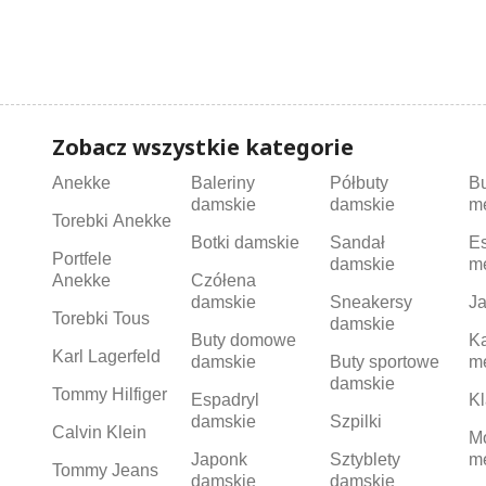
Zobacz wszystkie kategorie
Anekke
Baleriny
Półbuty
B
damskie
damskie
m
Torebki Anekke
Botki damskie
Sandał
Es
Portfele
damskie
m
Anekke
Czółena
damskie
Sneakersy
Ja
Torebki Tous
damskie
Buty domowe
K
Karl Lagerfeld
damskie
Buty sportowe
m
damskie
Tommy Hilfiger
Espadryl
Kl
damskie
Szpilki
Calvin Klein
M
Japonk
Sztyblety
m
Tommy Jeans
damskie
damskie