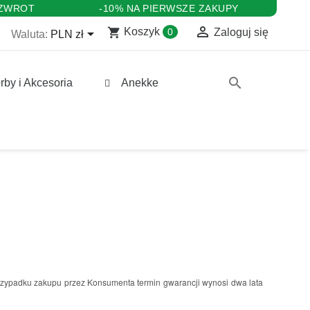
 ZWROT
-10% NA PIERWSZE ZAKUPY

shopping_cart

Koszyk
0
Zaloguj się
Waluta:
PLN zł
search
rby i Akcesoria
Anekke
przypadku zakupu przez Konsumenta termin gwarancji wynosi dwa lata