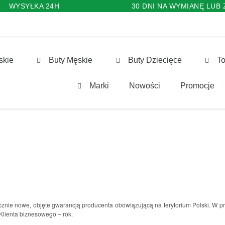
WYSYŁKA 24H
30 DNI NA WYMIANĘ LUB
skie
Buty Męskie
Buty Dziecięce
To
Marki
Nowości
Promocje
ycznie nowe, objęte gwarancją producenta obowiązującą na terytorium Polski. W 
 Klienta biznesowego – rok.