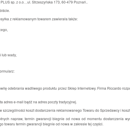
PLUS sp. z o.o. , ul. Strzeszyńska 173, 60-479 Poznań..
iście.
esyłka z reklamowanym towarem zawierała także:
cego,
i lub wady,
ormularz:
ilę odebrania wadliwego produktu przez Sklep Internetowy. Firma Riccardo rozpoz
 adres e-mail bądź na adres poczty tradycyjnej.
w szczególności koszt dostarczenia reklamowanego Towaru do Sprzedawcy i koszt
stotnych napraw, termin gwarancji biegnie od nowa od momentu dostarczenia 
towaru termin gwarancji biegnie od nowa w zakresie tej części.