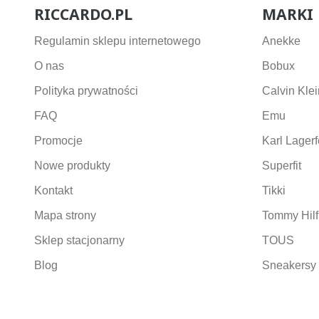
RICCARDO.PL
MARKI
Regulamin sklepu internetowego
Anekke
O nas
Bobux
Polityka prywatności
Calvin Klei
FAQ
Emu
Promocje
Karl Lagerf
Nowe produkty
Superfit
Kontakt
Tikki
Mapa strony
Tommy Hilf
Sklep stacjonarny
TOUS
Blog
Sneakersy 