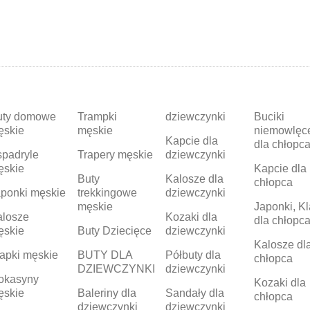
uty domowe
Trampki
dziewczynki
Buciki
ęskie
męskie
niemowlęc
Kapcie dla
dla chłopc
padryle
Trapery męskie
dziewczynki
ęskie
Kapcie dla
Buty
Kalosze dla
chłopca
ponki męskie
trekkingowe
dziewczynki
męskie
Japonki, Kl
alosze
Kozaki dla
dla chłopc
ęskie
Buty Dziecięce
dziewczynki
Kalosze dl
apki męskie
BUTY DLA
Półbuty dla
chłopca
DZIEWCZYNKI
dziewczynki
okasyny
Kozaki dla
ęskie
Baleriny dla
Sandały dla
chłopca
dziewczynki
dziewczynki