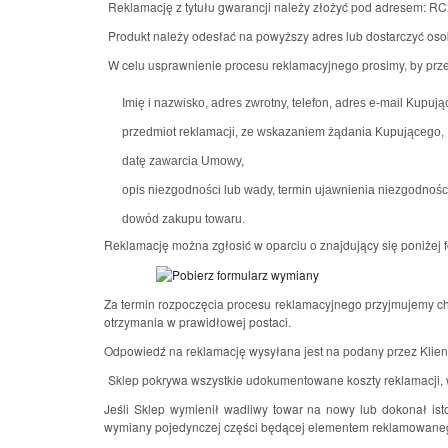
Reklamację z tytułu gwarancji należy złożyć pod adresem: RC 
Produkt należy odesłać na powyższy adres lub dostarczyć osob
W celu usprawnienie procesu reklamacyjnego prosimy, by prz
Imię i nazwisko, adres zwrotny, telefon, adres e-mail Kupują
przedmiot reklamacji, ze wskazaniem żądania Kupującego,
datę zawarcia Umowy,
opis niezgodności lub wady, termin ujawnienia niezgodnośc
dowód zakupu towaru.
Reklamację można zgłosić w oparciu o znajdujący się poniżej f
Za termin rozpoczęcia procesu reklamacyjnego przyjmujemy chw
otrzymania w prawidłowej postaci.
Odpowiedź na reklamację wysyłana jest na podany przez Klienta
Sklep pokrywa wszystkie udokumentowane koszty reklamacji, 
Jeśli Sklep wymienił wadliwy towar na nowy lub dokonał i
wymiany pojedynczej części będącej elementem reklamowanego 