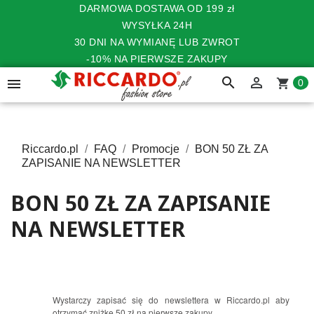
DARMOWA DOSTAWA OD 199 zł
WYSYŁKA 24H
30 DNI NA WYMIANĘ LUB ZWROT
-10% NA PIERWSZE ZAKUPY
search


shopping_cart
0
Riccardo.pl
FAQ
Promocje
BON 50 ZŁ ZA
ZAPISANIE NA NEWSLETTER
BON 50 ZŁ ZA ZAPISANIE
NA NEWSLETTER
Wystarczy zapisać się do newslettera w Riccardo.pl aby
otrzymać zniżkę 50 zł na pierwsze zakupy.