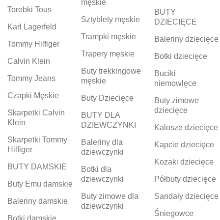
męskie
Torebki Tous
BUTY
Sztyblety męskie
DZIECIĘCE
Karl Lagerfeld
Trampki męskie
Baleriny dziecięce
Tommy Hilfiger
Trapery męskie
Botki dziecięce
Calvin Klein
Buty trekkingowe
Buciki
Tommy Jeans
męskie
niemowlęce
Czapki Męskie
Buty Dziecięce
Buty zimowe
dziecięce
Skarpetki Calvin
BUTY DLA
Klein
DZIEWCZYNKI
Kalosze dziecięce
Skarpetki Tommy
Baleriny dla
Kapcie dziecięce
Hilfiger
dziewczynki
Kozaki dziecięce
BUTY DAMSKIE
Botki dla
dziewczynki
Półbuty dziecięce
Buty Emu damskie
Buty zimowe dla
Sandały dziecięce
Baleriny damskie
dziewczynki
Śniegowce
Botki damskie