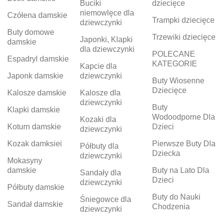
Buciki
dziecięce
niemowlęce dla
Czółena damskie
Trampki dziecięce
dziewczynki
Buty domowe
Trzewiki dziecięce
Japonki, Klapki
damskie
dla dziewczynki
POLECANE
Espadryl damskie
KATEGORIE
Kapcie dla
Japonk damskie
dziewczynki
Buty Wiosenne
Dziecięce
Kalosze damskie
Kalosze dla
dziewczynki
Buty
Klapki damskie
Wodoodporne Dla
Kozaki dla
Koturn damskie
Dzieci
dziewczynki
Kozak damksiei
Pierwsze Buty Dla
Półbuty dla
Dziecka
dziewczynki
Mokasyny
damskie
Buty na Lato Dla
Sandały dla
Dzieci
dziewczynki
Półbuty damskie
Buty do Nauki
Śniegowce dla
Sandał damskie
Chodzenia
dziewczynki