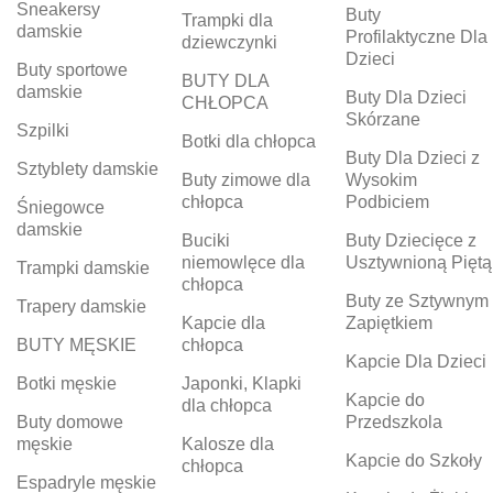
Sneakersy
Buty
Trampki dla
damskie
Profilaktyczne Dla
dziewczynki
Dzieci
Buty sportowe
BUTY DLA
damskie
Buty Dla Dzieci
CHŁOPCA
Skórzane
Szpilki
Botki dla chłopca
Buty Dla Dzieci z
Sztyblety damskie
Buty zimowe dla
Wysokim
chłopca
Podbiciem
Śniegowce
damskie
Buciki
Buty Dziecięce z
niemowlęce dla
Usztywnioną Piętą
Trampki damskie
chłopca
Buty ze Sztywnym
Trapery damskie
Kapcie dla
Zapiętkiem
BUTY MĘSKIE
chłopca
Kapcie Dla Dzieci
Botki męskie
Japonki, Klapki
Kapcie do
dla chłopca
Buty domowe
Przedszkola
męskie
Kalosze dla
Kapcie do Szkoły
chłopca
Espadryle męskie