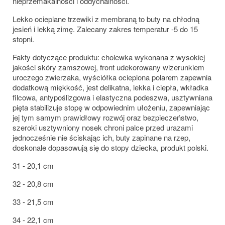
nieprzemakalności i oddychalności.
Lekko ocieplane trzewiki z membraną to buty na chłodną
jesień i lekką zimę. Zalecany zakres temperatur -5 do 15
stopni.
Fakty dotyczące produktu: cholewka wykonana z wysokiej
jakości skóry zamszowej, front udekorowany wizerunkiem
uroczego zwierzaka, wyściółka ocieplona polarem zapewnia
dodatkową miękkość, jest delikatna, lekka i ciepła, wkładka
filcowa, antypoślizgowa i elastyczna podeszwa, usztywniana
pięta stabilizuje stopę w odpowiednim ułożeniu, zapewniając
jej tym samym prawidłowy rozwój oraz bezpieczeństwo,
szeroki usztywniony nosek chroni palce przed urazami
jednocześnie nie ściskając ich, buty zapinane na rzep,
doskonale dopasowują się do stopy dziecka, produkt polski.
31 - 20,1 cm
32 - 20,8 cm
33 - 21,5 cm
34 - 22,1 cm