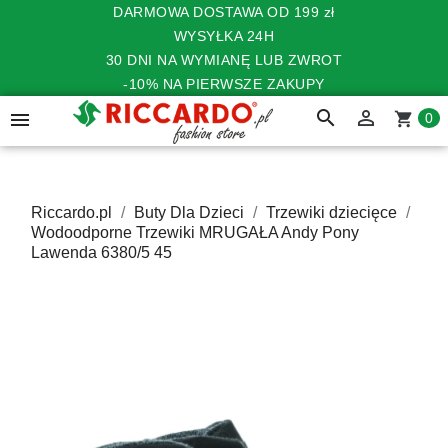
DARMOWA DOSTAWA OD 199 zł
WYSYŁKA 24H
30 DNI NA WYMIANĘ LUB ZWROT
-10% NA PIERWSZE ZAKUPY
search


shopping_cart
0
Riccardo.pl
Buty Dla Dzieci
Trzewiki dziecięce
Wodoodporne Trzewiki MRUGAŁA Andy Pony
Lawenda 6380/5 45