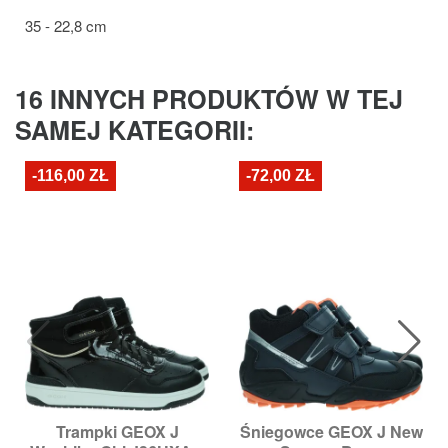
35 - 22,8 cm
16 INNYCH PRODUKTÓW W TEJ
SAMEJ KATEGORII:
-116,00 ZŁ
-72,00 ZŁ
Trampki GEOX J
Śniegowce GEOX J New