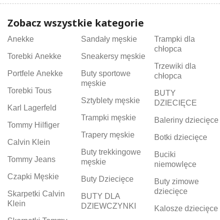
Zobacz wszystkie kategorie
Anekke
Sandały męskie
Trampki dla
chłopca
Torebki Anekke
Sneakersy męskie
Trzewiki dla
Portfele Anekke
Buty sportowe
chłopca
męskie
Torebki Tous
BUTY
Sztyblety męskie
DZIECIĘCE
Karl Lagerfeld
Trampki męskie
Baleriny dziecięce
Tommy Hilfiger
Trapery męskie
Botki dziecięce
Calvin Klein
Buty trekkingowe
Buciki
Tommy Jeans
męskie
niemowlęce
Czapki Męskie
Buty Dziecięce
Buty zimowe
dziecięce
Skarpetki Calvin
BUTY DLA
Klein
DZIEWCZYNKI
Kalosze dziecięce