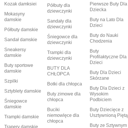
Kozak damksiei
Pierwsze Buty Dla
Półbuty dla
Dziecka
dziewczynki
Mokasyny
damskie
Buty na Lato Dla
Sandały dla
Dzieci
dziewczynki
Półbuty damskie
Buty do Nauki
Śniegowce dla
Sandał damskie
Chodzenia
dziewczynki
Sneakersy
Buty
Trampki dla
damskie
Profilaktyczne Dla
dziewczynki
Dzieci
Buty sportowe
BUTY DLA
damskie
Buty Dla Dzieci
CHŁOPCA
Skórzane
Szpilki
Botki dla chłopca
Buty Dla Dzieci z
Sztyblety damskie
Buty zimowe dla
Wysokim
chłopca
Podbiciem
Śniegowce
damskie
Buciki
Buty Dziecięce z
niemowlęce dla
Usztywnioną Piętą
Trampki damskie
chłopca
Buty ze Sztywnym
Trapery damskie