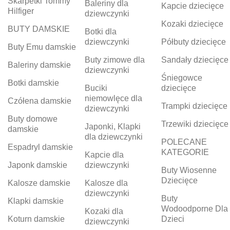
Skarpetki Tommy
Baleriny dla
Kapcie dziecięce
Hilfiger
dziewczynki
Kozaki dziecięce
BUTY DAMSKIE
Botki dla
dziewczynki
Półbuty dziecięce
Buty Emu damskie
Buty zimowe dla
Sandały dziecięce
Baleriny damskie
dziewczynki
Śniegowce
Botki damskie
Buciki
dziecięce
niemowlęce dla
Czółena damskie
Trampki dziecięce
dziewczynki
Buty domowe
Trzewiki dziecięce
Japonki, Klapki
damskie
dla dziewczynki
POLECANE
Espadryl damskie
KATEGORIE
Kapcie dla
Japonk damskie
dziewczynki
Buty Wiosenne
Dziecięce
Kalosze damskie
Kalosze dla
dziewczynki
Buty
Klapki damskie
Wodoodporne Dla
Kozaki dla
Koturn damskie
Dzieci
dziewczynki