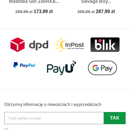
Washiba Girl J36HXA...
Savage Boy...
Cena
Cena
Cena
Cena
173,99 zł
287,99 zł
289,99 zł
359,99 zł
podstawowa
podstawowa
Otrzymuj informację o nowościach i wyprzedażach