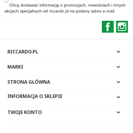
Chcę dostawać informację o promocjach, nowościach i innych
akcjach specjalnych od riccardo.pl na podany adres e-mail
Faceboo
In
RICCARDO.PL

MARKI

STRONA GŁÓWNA

INFORMACJA O SKLEPIE

TWOJE KONTO
