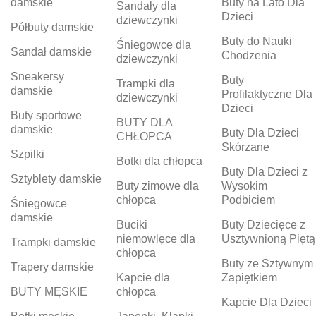
damskie
Buty na Lato Dla
Sandały dla
Dzieci
dziewczynki
Półbuty damskie
Buty do Nauki
Śniegowce dla
Sandał damskie
Chodzenia
dziewczynki
Sneakersy
Buty
Trampki dla
damskie
Profilaktyczne Dla
dziewczynki
Dzieci
Buty sportowe
BUTY DLA
damskie
Buty Dla Dzieci
CHŁOPCA
Skórzane
Szpilki
Botki dla chłopca
Buty Dla Dzieci z
Sztyblety damskie
Buty zimowe dla
Wysokim
chłopca
Podbiciem
Śniegowce
damskie
Buciki
Buty Dziecięce z
niemowlęce dla
Usztywnioną Piętą
Trampki damskie
chłopca
Buty ze Sztywnym
Trapery damskie
Kapcie dla
Zapiętkiem
BUTY MĘSKIE
chłopca
Kapcie Dla Dzieci