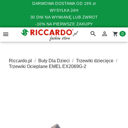
DARMOWA DOSTAWA OD 199 zł
WYSYŁKA 24H
30 DNI NA WYMIANĘ LUB ZWROT
-10% NA PIERWSZE ZAKUPY
search


shopping_cart
0
Riccardo.pl
Buty Dla Dzieci
Trzewiki dziecięce
Trzewiki Ocieplane EMEL EX2069G-2