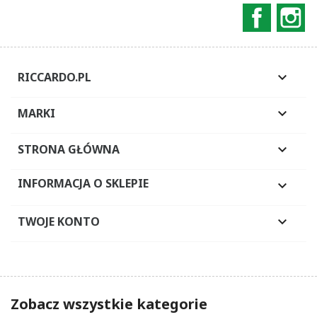
Faceboo
In
RICCARDO.PL

MARKI

STRONA GŁÓWNA

INFORMACJA O SKLEPIE

TWOJE KONTO

Zobacz wszystkie kategorie