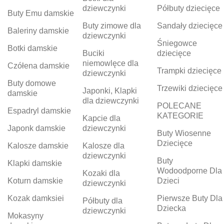
dziewczynki
Półbuty dziecięce
Buty Emu damskie
Buty zimowe dla
Sandały dziecięce
Baleriny damskie
dziewczynki
Śniegowce
Botki damskie
Buciki
dziecięce
niemowlęce dla
Czółena damskie
Trampki dziecięce
dziewczynki
Buty domowe
Trzewiki dziecięce
Japonki, Klapki
damskie
dla dziewczynki
POLECANE
Espadryl damskie
KATEGORIE
Kapcie dla
Japonk damskie
dziewczynki
Buty Wiosenne
Dziecięce
Kalosze damskie
Kalosze dla
dziewczynki
Buty
Klapki damskie
Wodoodporne Dla
Kozaki dla
Koturn damskie
Dzieci
dziewczynki
Kozak damksiei
Pierwsze Buty Dla
Półbuty dla
Dziecka
dziewczynki
Mokasyny