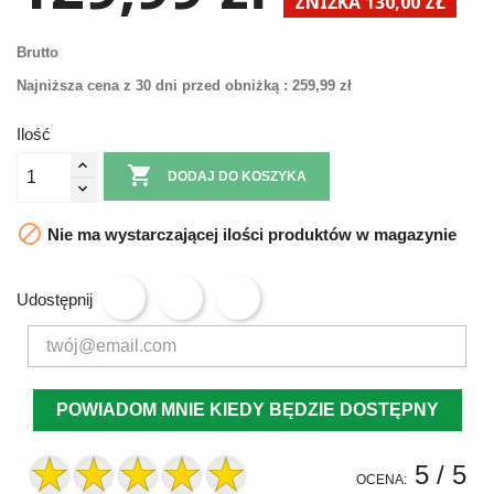
ZNIŻKA 130,00 ZŁ
Brutto
Najniższa cena z 30 dni przed obniżką :
259,99 zł
Ilość

DODAJ DO KOSZYKA

Nie ma wystarczającej ilości produktów w magazynie
Udostępnij
POWIADOM MNIE KIEDY BĘDZIE DOSTĘPNY
5
/ 5
OCENA: