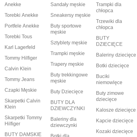
Anekke
Sandały męskie
Trampki dla
chłopca
Torebki Anekke
Sneakersy męskie
Trzewiki dla
Portfele Anekke
Buty sportowe
chłopca
męskie
Torebki Tous
BUTY
Sztyblety męskie
DZIECIĘCE
Karl Lagerfeld
Trampki męskie
Baleriny dziecięce
Tommy Hilfiger
Trapery męskie
Botki dziecięce
Calvin Klein
Buty trekkingowe
Buciki
Tommy Jeans
męskie
niemowlęce
Czapki Męskie
Buty Dziecięce
Buty zimowe
dziecięce
Skarpetki Calvin
BUTY DLA
Klein
DZIEWCZYNKI
Kalosze dziecięce
Skarpetki Tommy
Baleriny dla
Kapcie dziecięce
Hilfiger
dziewczynki
Kozaki dziecięce
BUTY DAMSKIE
Botki dla