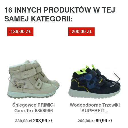
16 INNYCH PRODUKTÓW W TEJ
SAMEJ KATEGORII:
-136,00 ZŁ
-200,00 ZŁ
Śniegowce PRIMIGI
Wodoodporne Trzewiki
Gore-Tex 8858966
SUPERFIT...
Cena
Cena
Cena
Cena
203,99 zł
99,99 zł
339,99 zł
299,99 zł
podstawowa
podstawowa