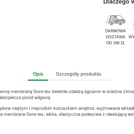
Dlaczego 
DARMOWA
DOSTAWA
WY
OD 199 ZŁ
Opis
Szczegóły produktu
dporną membraną Gore-tex świetnie zdadzą egzamin w śnieżne zimow
bezpiecza przed wilgocią.
ieplone ciepłym i mięciutkim kożuszkiem wnętrze, wyjmowana wkład
a membrana Gore-tex, lekka, elastyczna podeszwa z niwelującą wst