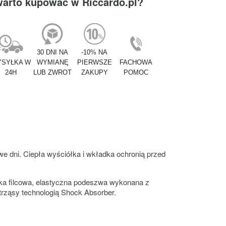
warto kupować w Riccardo.pl?
30 DNI NA
-10% NA
SYŁKA W
WYMIANĘ
PIERWSZE
FACHOWA
24H
LUB ZWROT
ZAKUPY
POMOC
e dni. Ciepła wyściółka i wkładka ochronią przed
ka filcowa, elastyczna podeszwa wykonana z
rząsy technologią Shock Absorber.