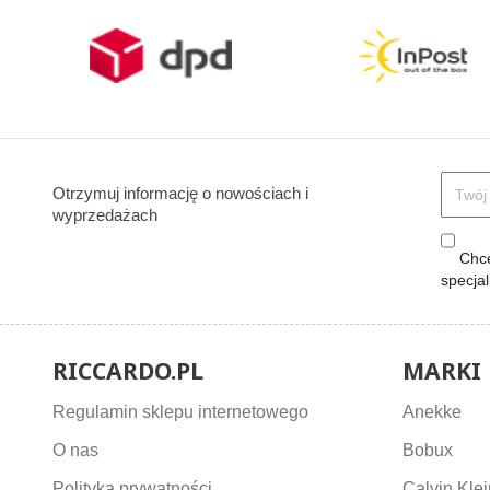
Otrzymuj informację o nowościach i
wyprzedażach
Chcę
specja
RICCARDO.PL
MARKI
Regulamin sklepu internetowego
Anekke
O nas
Bobux
Polityka prywatności
Calvin Klei