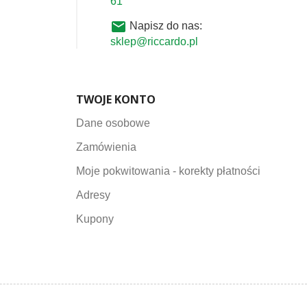
61
email
Napisz do nas:
sklep@riccardo.pl
TWOJE KONTO
Dane osobowe
Zamówienia
Moje pokwitowania - korekty płatności
Adresy
Kupony