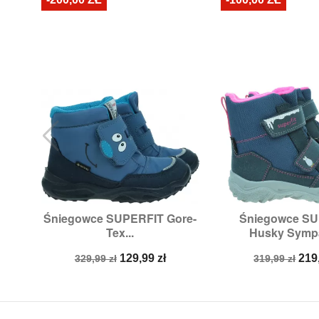
Śniegowce SUPERFIT Gore-
Śniegowce S


Szybki podgląd
Szybki p
Tex...
Husky Sympa
Rozmiary:
20,
21
Rozmiary
Cena
Cena
Cena
Ce
129,99 zł
219
329,99 zł
319,99 zł
podstawowa
podstawow