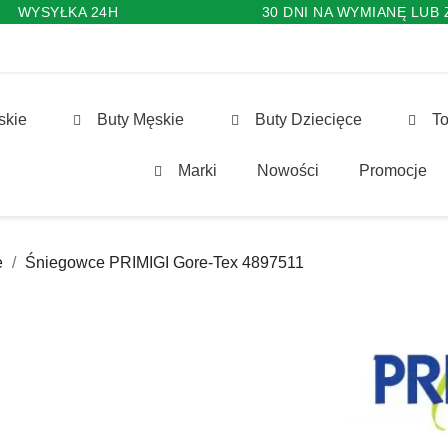
WYSYŁKA 24H
30 DNI NA WYMIANĘ LUB
skie
Buty Męskie
Buty Dziecięce
To
Marki
Nowości
Promocje
e
Śniegowce PRIMIGI Gore-Tex 4897511