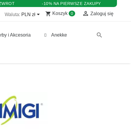
 ZWROT
-10% NA PIERWSZE ZAKUPY

shopping_cart

Koszyk
0
Zaloguj się
Waluta:
PLN zł
search
rby i Akcesoria
Anekke