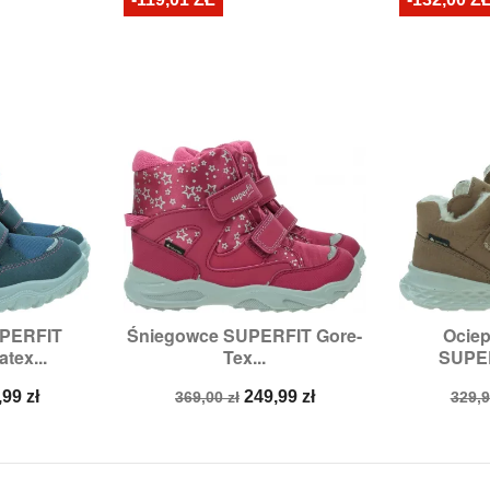
UPERFIT
Śniegowce SUPERFIT Gore-
Ociep


odgląd
Szybki podgląd
Sz
tex...
Tex...
SUPER
:
27
Rozmiary:
24
Rozmia
na
Cena
Cena
Cen
,99 zł
249,99 zł
369,00 zł
329,9
a
podstawowa
pod