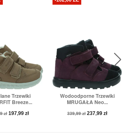
lane Trzewiki
Wodoodporne Trzewiki
Śni

ybki podgląd
Szybki podgląd
FIT Breeze...
MRUGAŁA Neo...
ry:
24,
25,
26,
27
Rozmiary:
24,
25
a
Cena
Cena
Cena
197,99 zł
237,99 zł
9 zł
339,99 zł
stawowa
podstawowa