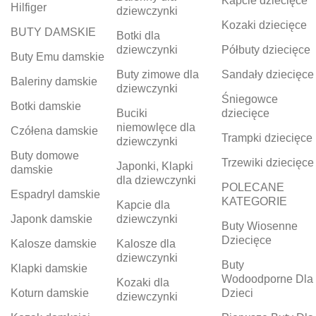
Kapcie dziecięce
Hilfiger
dziewczynki
Kozaki dziecięce
BUTY DAMSKIE
Botki dla
dziewczynki
Półbuty dziecięce
Buty Emu damskie
Buty zimowe dla
Sandały dziecięce
Baleriny damskie
dziewczynki
Śniegowce
Botki damskie
Buciki
dziecięce
niemowlęce dla
Czółena damskie
Trampki dziecięce
dziewczynki
Buty domowe
Trzewiki dziecięce
Japonki, Klapki
damskie
dla dziewczynki
POLECANE
Espadryl damskie
KATEGORIE
Kapcie dla
Japonk damskie
dziewczynki
Buty Wiosenne
Dziecięce
Kalosze damskie
Kalosze dla
dziewczynki
Buty
Klapki damskie
Wodoodporne Dla
Kozaki dla
Koturn damskie
Dzieci
dziewczynki