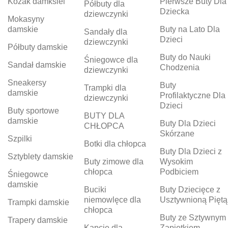
Kozak damksiei
Pierwsze Buty Dla
Półbuty dla
Dziecka
dziewczynki
Mokasyny
damskie
Buty na Lato Dla
Sandały dla
Dzieci
dziewczynki
Półbuty damskie
Buty do Nauki
Śniegowce dla
Sandał damskie
Chodzenia
dziewczynki
Sneakersy
Buty
Trampki dla
damskie
Profilaktyczne Dla
dziewczynki
Dzieci
Buty sportowe
BUTY DLA
damskie
Buty Dla Dzieci
CHŁOPCA
Skórzane
Szpilki
Botki dla chłopca
Buty Dla Dzieci z
Sztyblety damskie
Buty zimowe dla
Wysokim
chłopca
Podbiciem
Śniegowce
damskie
Buciki
Buty Dziecięce z
niemowlęce dla
Usztywnioną Piętą
Trampki damskie
chłopca
Buty ze Sztywnym
Trapery damskie
Kapcie dla
Zapiętkiem