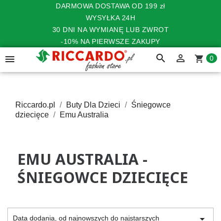
DARMOWA DOSTAWA OD 199 zł
WYSYŁKA 24H
30 DNI NA WYMIANĘ LUB ZWROT
-10% NA PIERWSZE ZAKUPY
search


shopping_cart
0
Riccardo.pl
Buty Dla Dzieci
Śniegowce
dziecięce
Emu Australia
EMU AUSTRALIA -
ŚNIEGOWCE DZIECIĘCE

Data dodania, od najnowszych do najstarszych