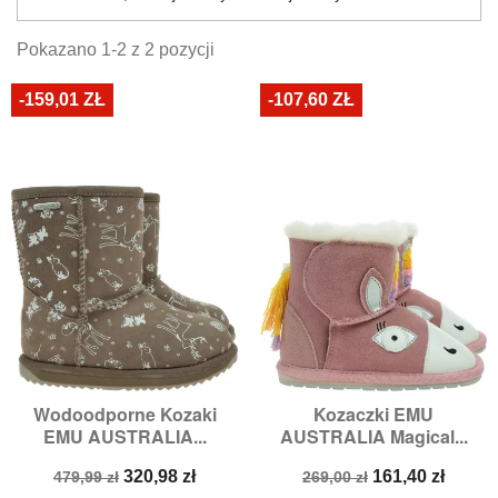
Pokazano 1-2 z 2 pozycji
-159,01 ZŁ
-107,60 ZŁ
Wodoodporne Kozaki
Kozaczki EMU
EMU AUSTRALIA...
AUSTRALIA Magical...
Cena
Cena
Cena
Cena
320,98 zł
161,40 zł
479,99 zł
269,00 zł
podstawowa
podstawowa