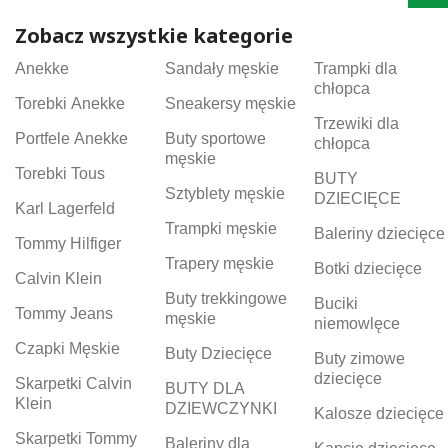
Zobacz wszystkie kategorie
Anekke
Sandały męskie
Trampki dla
chłopca
Torebki Anekke
Sneakersy męskie
Trzewiki dla
Portfele Anekke
Buty sportowe
chłopca
męskie
Torebki Tous
BUTY
Sztyblety męskie
DZIECIĘCE
Karl Lagerfeld
Trampki męskie
Baleriny dziecięce
Tommy Hilfiger
Trapery męskie
Botki dziecięce
Calvin Klein
Buty trekkingowe
Buciki
Tommy Jeans
męskie
niemowlęce
Czapki Męskie
Buty Dziecięce
Buty zimowe
dziecięce
Skarpetki Calvin
BUTY DLA
Klein
DZIEWCZYNKI
Kalosze dziecięce
Skarpetki Tommy
Baleriny dla