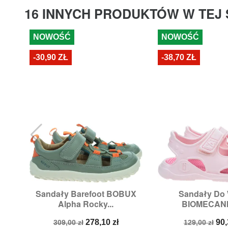
16 INNYCH PRODUKTÓW W TEJ 
NOWOŚĆ
NOWOŚĆ
-30,90 ZŁ
-38,70 ZŁ
Sandały Barefoot BOBUX
Sandały Do


Szybki podgląd
Szybki p
Alpha Rocky...
BIOMECANIC
Rozmiary:
23,
25,
26
Rozmiary:
26,
2
Cena
Cena
Cena
Ce
278,10 zł
90,
309,00 zł
129,00 zł