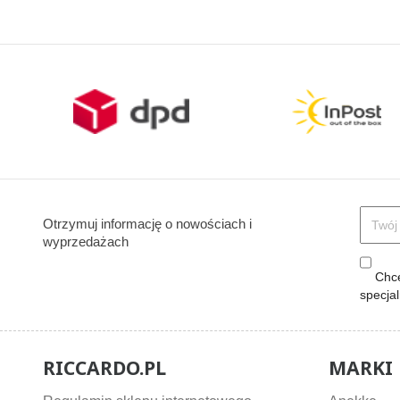
podstawowa
podstawow
Otrzymuj informację o nowościach i
wyprzedażach
Chcę
specja
RICCARDO.PL
MARKI