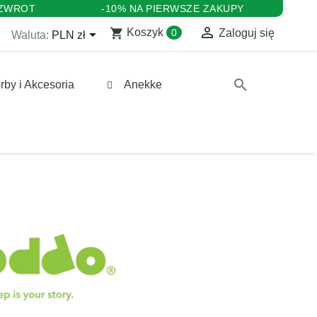
 ZWROT
-10% NA PIERWSZE ZAKUPY

shopping_cart

Koszyk
0
Zaloguj się
Waluta:
PLN zł
search
rby i Akcesoria
Anekke