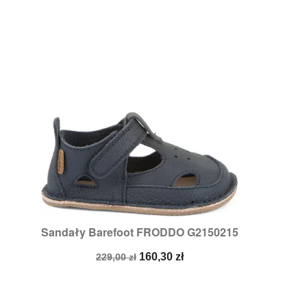
Sandały Barefoot FRODDO G2150215

Szybki podgląd
Rozmiary:
24
Cena
Cena
160,30 zł
229,00 zł
podstawowa