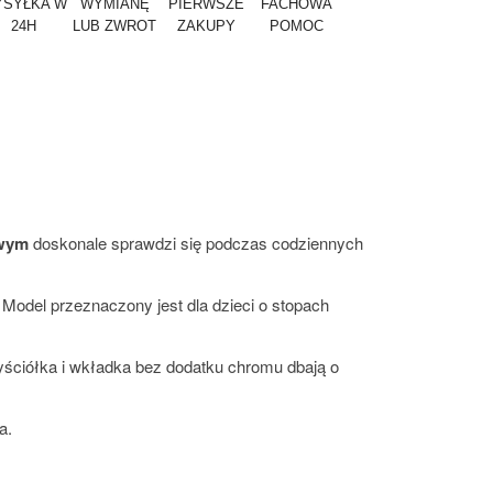
SYŁKA W
WYMIANĘ
PIERWSZE
FACHOWA
24H
LUB ZWROT
ZAKUPY
POMOC
wym
doskonale sprawdzi się podczas codziennych
 Model przeznaczony jest dla dzieci o stopach
yściółka i wkładka bez dodatku chromu dbają o
a.