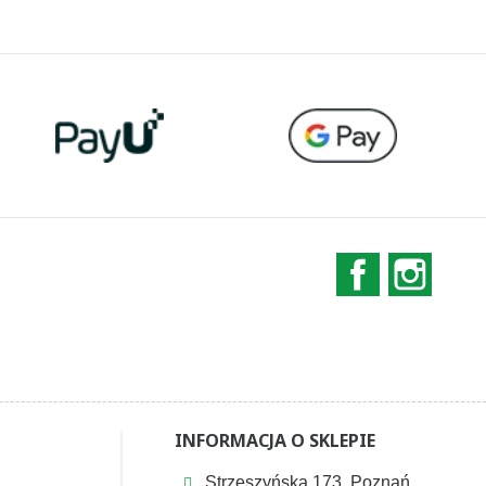
stawowa
podstawowa
Facebook
Instag
INFORMACJA O SKLEPIE
Strzeszyńska 173, Poznań,