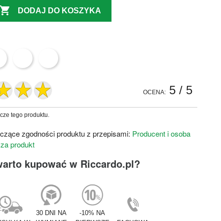

DODAJ DO KOSZYKA
5
/ 5
OCENA:
zcze tego produktu.
czące zgodności produktu z przepisami:
Producent i osoba
 za produkt
warto kupować w Riccardo.pl?
30 DNI NA
-10% NA