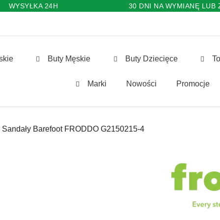
WYSYŁKA 24H
30 DNI NA WYMIANĘ LUB
skie
Buty Męskie
Buty Dziecięce
To
Marki
Nowości
Promocje
Sandały Barefoot FRODDO G2150215-4