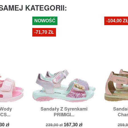
SAMEJ KATEGORII:
NOWOŚĆ
-104,00 Z
-71,70 ZŁ
 Wody
Sandały Z Syrenkami
Sandał


odgląd
Szybki podgląd
Sz
S...
PRIMIGI...
Cha
8,
29,
30
Rozmiary:
27,
28,
30,
31,
32
Ro
na
Cena
Cena
Cen
30 zł
167,30 zł
239,00 zł
259,9