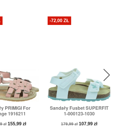
Ł
-72,00 ZŁ
N
y PRIMIGI For
Sandały Fusbet SUPERFIT
S

ybki podgląd
Szybki podgląd
nge 1916211
1-000123-1030
zmiary:
36
Rozmiary:
29,
30,
32
a
Cena
Cena
Cena
155,99 zł
107,99 zł
9 zł
179,99 zł