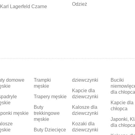
Odzież
Karl Lagerfeld Czarne
uty domowe
Trampki
dziewczynki
Buciki
ęskie
męskie
niemowlęc
Kapcie dla
dla chłopc
padryle
Trapery męskie
dziewczynki
ęskie
Kapcie dla
Buty
Kalosze dla
chłopca
ponki męskie
trekkingowe
dziewczynki
męskie
Japonki, Kl
alosze
Kozaki dla
dla chłopc
ęskie
Buty Dziecięce
dziewczynki