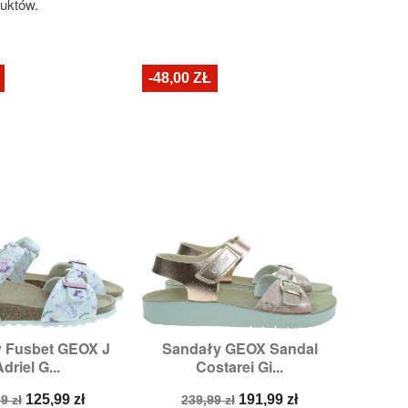
duktów.
-48,00 ZŁ
 Fusbet GEOX J
Sandały GEOX Sandal

zybki podgląd
Szybki podgląd
driel G...
Costarei Gi...
zmiary:
27
a
Cena
Cena
Cena
125,99 zł
191,99 zł
9 zł
239,99 zł