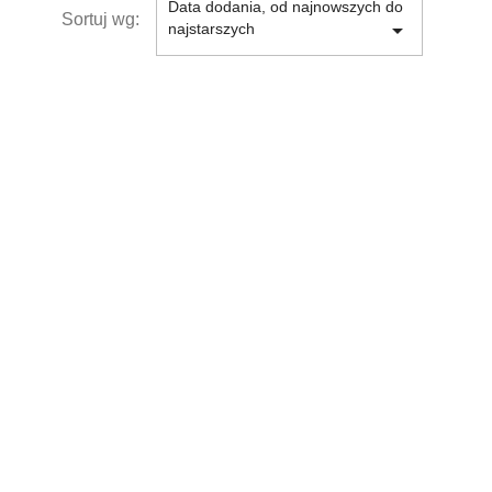
Data dodania, od najnowszych do
Sortuj wg:

najstarszych