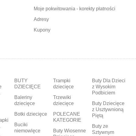
Moje pokwitowania - korekty płatności
Adresy
Kupony
BUTY
Trampki
Buty Dla Dzieci
e
DZIECIĘCE
dziecięce
z Wysokim
a
Podbiciem
Baleriny
Trzewiki
dziecięce
dziecięce
Buty Dziecięce
z Usztywnioną
Botki dziecięce
POLECANE
Piętą
apki
KATEGORIE
Buciki
a
Buty ze
niemowlęce
Buty Wiosenne
Sztywnym