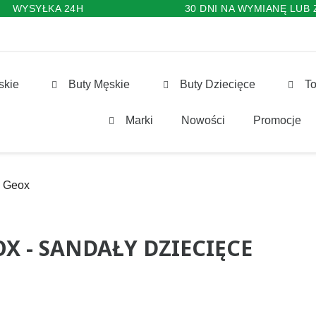
WYSYŁKA 24H
30 DNI NA WYMIANĘ LUB
skie
Buty Męskie
Buty Dziecięce
To
Marki
Nowości
Promocje
Geox
X - SANDAŁY DZIECIĘCE