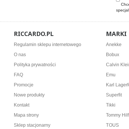
Chcę
specja
RICCARDO.PL
MARKI
Regulamin sklepu internetowego
Anekke
O nas
Bobux
Polityka prywatności
Calvin Klei
FAQ
Emu
Promocje
Karl Lagerf
Nowe produkty
Superfit
Kontakt
Tikki
Mapa strony
Tommy Hilf
Sklep stacjonarny
TOUS