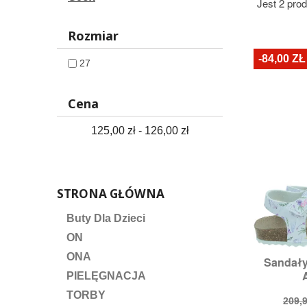
Jest 2 pro
Rozmiar
-84,00 ZŁ
27
Cena
125,00 zł - 126,00 zł
STRONA GŁÓWNA
Buty Dla Dzieci
ON
ONA
Sandały

S
A
PIELĘGNACJA
Ro
TORBY
Cen
209,9