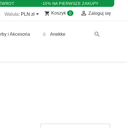
 ZWROT
-10% NA PIERWSZE ZAKUPY

shopping_cart

Koszyk
0
Zaloguj się
Waluta:
PLN zł
search
rby i Akcesoria
Anekke