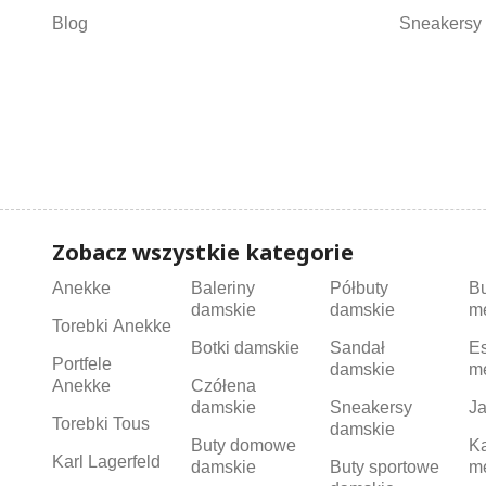
Blog
Sneakersy 
Zobacz wszystkie kategorie
Anekke
Baleriny
Półbuty
B
damskie
damskie
m
Torebki Anekke
Botki damskie
Sandał
Es
Portfele
damskie
m
Anekke
Czółena
damskie
Sneakersy
Ja
Torebki Tous
damskie
Buty domowe
K
Karl Lagerfeld
damskie
Buty sportowe
m