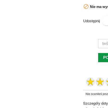

Nie ma wys
Udostępnij
P
Nie oceniłeś jes
Szczegóły doty