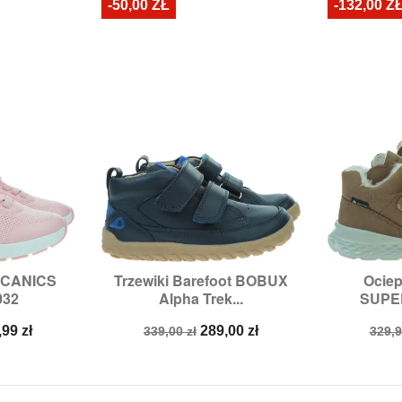
-50,00 ZŁ
-132,00 Z
ECANICS
Trzewiki Barefoot BOBUX
Ociep


odgląd
Szybki podgląd
Sz
032
Alpha Trek...
SUPER
,
30,
32,
34
Rozmiary:
24,
25
Rozmia
na
Cena
Cena
Cen
,99 zł
289,00 zł
339,00 zł
329,9
a
podstawowa
pod