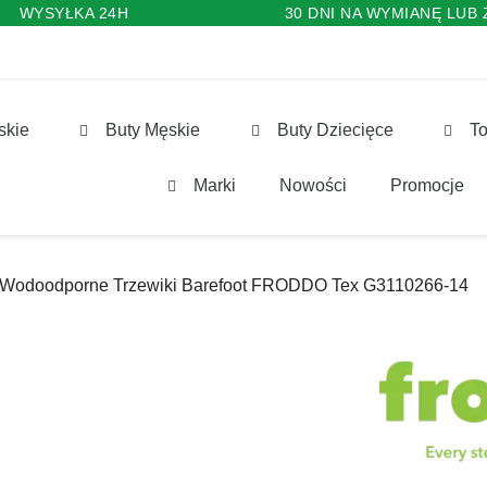
WYSYŁKA 24H
30 DNI NA WYMIANĘ LUB
skie
Buty Męskie
Buty Dziecięce
To
Marki
Nowości
Promocje
Wodoodporne Trzewiki Barefoot FRODDO Tex G3110266-14