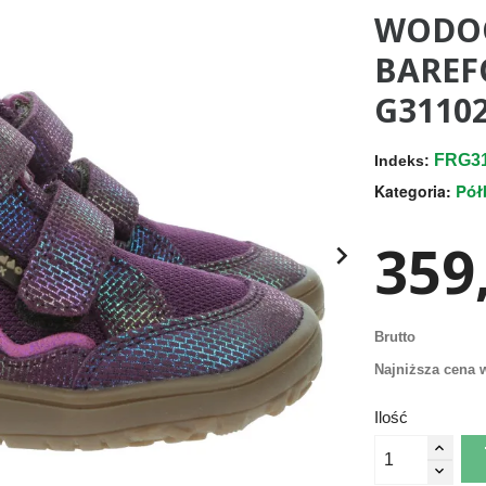
WODOO
BAREF
G31102
FRG31
Indeks:
Pół
Kategoria:
359,

Brutto
Najniższa cena w
Ilość