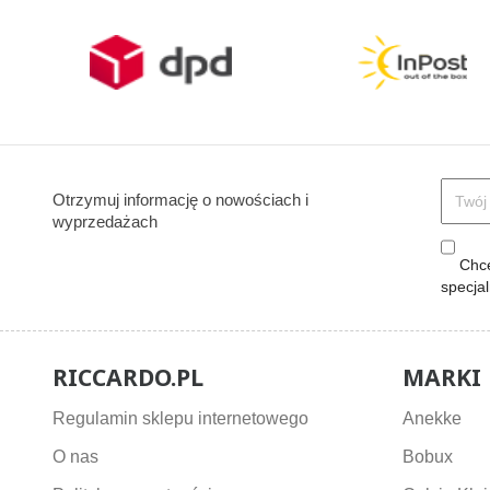
Otrzymuj informację o nowościach i
wyprzedażach
Chcę
specja
RICCARDO.PL
MARKI
Regulamin sklepu internetowego
Anekke
O nas
Bobux