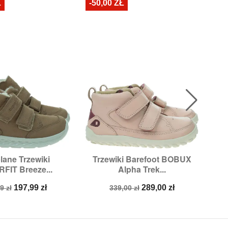
Ł
-50,00 ZŁ
N
lane Trzewiki
Trzewiki Barefoot BOBUX
Pół

ybki podgląd
Szybki podgląd
FIT Breeze...
Alpha Trek...
ry:
24,
25,
26,
27
Rozmiary:
23
a
Cena
Cena
Cena
197,99 zł
289,00 zł
9 zł
339,00 zł
stawowa
podstawowa