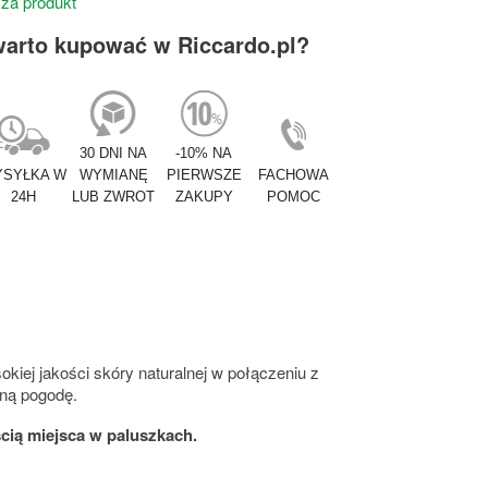
 za produkt
warto kupować w Riccardo.pl?
30 DNI NA
-10% NA
SYŁKA W
WYMIANĘ
PIERWSZE
FACHOWA
24H
LUB ZWROT
ZAKUPY
POMOC
kiej jakości skóry naturalnej w połączeniu z
enną pogodę.
cią miejsca w paluszkach.