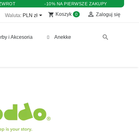
 ZWROT
-10% NA PIERWSZE ZAKUPY

shopping_cart

Koszyk
0
Zaloguj się
Waluta:
PLN zł
search
rby i Akcesoria
Anekke