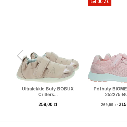
-54,00 ZŁ
Ultralekkie Buty BOBUX
Półbuty BIOM


Szybki podgląd
Szybki p
Critters...
252275-B
Rozmiary:
21,
22
Rozmiary:
28,
29
Cena
Cena
Ce
259,00 zł
215
269,99 zł
podstawow