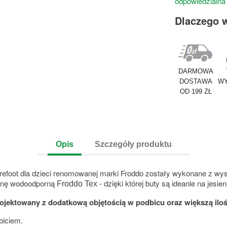
odpowiedzialna
Dlaczego 
DARMOWA
DOSTAWA
WY
OD 199 ZŁ
Opis
Szczegóły produktu
refoot dla dzieci renomowanej marki Froddo zostały wykonane z wyso
anę wodoodporną
- dzięki której buty są ideanle na jesi
Froddo Tex
ektowany z dodatkową objętością w podbicu oraz większą iloś
biciem.