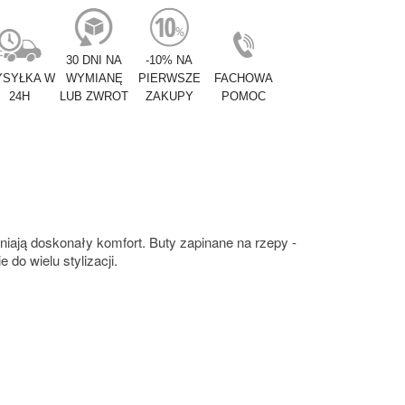
30 DNI NA
-10% NA
SYŁKA W
WYMIANĘ
PIERWSZE
FACHOWA
24H
LUB ZWROT
ZAKUPY
POMOC
niają doskonały komfort. Buty zapinane na rzepy -
 do wielu stylizacji.