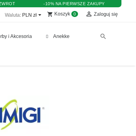
 ZWROT
-10% NA PIERWSZE ZAKUPY

shopping_cart

Koszyk
0
Zaloguj się
Waluta:
PLN zł
search
rby i Akcesoria
Anekke