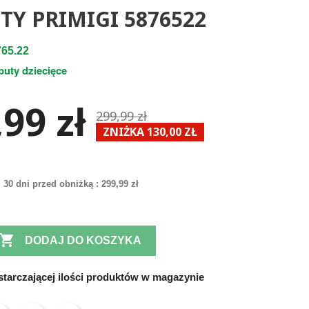
TY PRIMIGI 5876522
65.22
buty dziecięce
99 zł
299,99 zł
ZNIŻKA 130,00 ZŁ
 30 dni przed obniżką :
299,99 zł

DODAJ DO KOSZYKA
tarczającej ilości produktów w magazynie