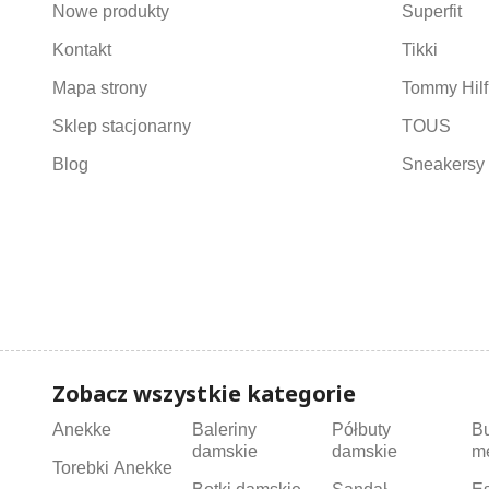
Nowe produkty
Superfit
Kontakt
Tikki
Mapa strony
Tommy Hilf
Sklep stacjonarny
TOUS
Blog
Sneakersy 
Zobacz wszystkie kategorie
Anekke
Baleriny
Półbuty
B
damskie
damskie
m
Torebki Anekke