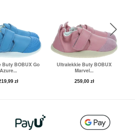
ie Buty BOBUX Go
Ultralekkie Buty BOBUX

ybki podgląd
Szybki podgląd
Azure...
Marvel...
zmiary:
22
Rozmiary:
22
Cena
Cena
219,99 zł
259,00 zł