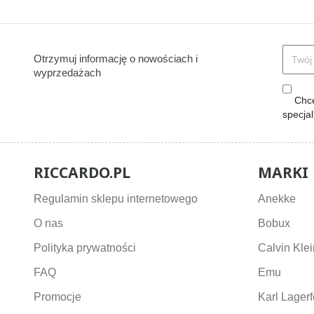
Otrzymuj informację o nowościach i
wyprzedażach
Chcę
specja
RICCARDO.PL
MARKI
Regulamin sklepu internetowego
Anekke
O nas
Bobux
Polityka prywatności
Calvin Klei
FAQ
Emu
Promocje
Karl Lagerf