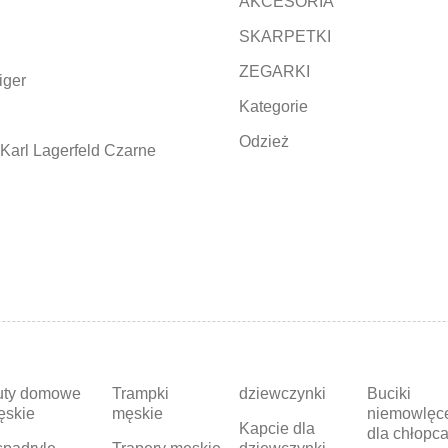
AKCESORIA
SKARPETKI
ZEGARKI
iger
Kategorie
Odzież
Karl Lagerfeld Czarne
uty domowe
Trampki
dziewczynki
Buciki
ęskie
męskie
niemowlęc
Kapcie dla
dla chłopc