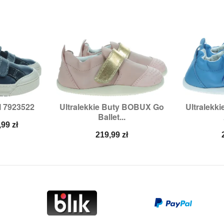
I 7923522
Ultralekkie Buty BOBUX Go
Ultralekk


odgląd
Szybki podgląd
Sz
Ballet...
:
29
Rozmiary:
22
Ro
na
,99 zł
a
Cena
219,99 zł