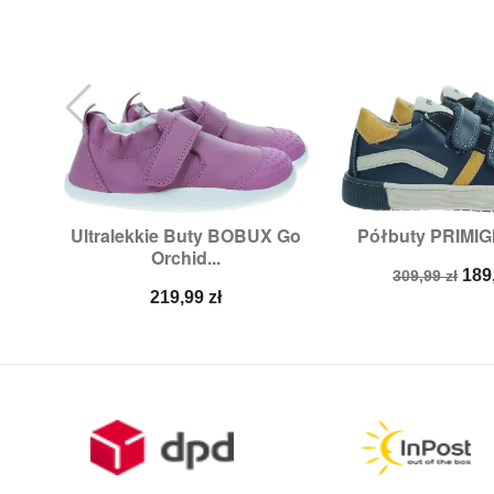
Ultralekkie Buty BOBUX Go
Półbuty PRIMIG


Szybki podgląd
Szybki p
Orchid...
Rozmiary:
22
Rozmiary
Cena
Ce
189
309,99 zł
Cena
podstawow
219,99 zł