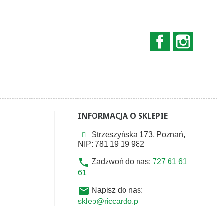
Facebook
Instag
INFORMACJA O SKLEPIE
Strzeszyńska 173, Poznań,
NIP: 781 19 19 982
phone
Zadzwoń do nas:
727 61 61
61
email
Napisz do nas:
sklep@riccardo.pl