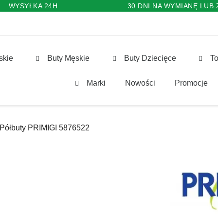
WYSYŁKA 24H
30 DNI NA WYMIANĘ LUB
skie
Buty Męskie
Buty Dziecięce
To
Marki
Nowości
Promocje
Półbuty PRIMIGI 5876522