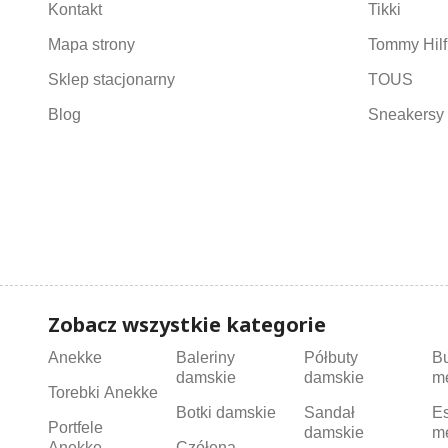
Kontakt
Tikki
Mapa strony
Tommy Hilf
Sklep stacjonarny
TOUS
Blog
Sneakersy 
Zobacz wszystkie kategorie
Anekke
Baleriny
Półbuty
B
damskie
damskie
m
Torebki Anekke
Botki damskie
Sandał
Es
Portfele
damskie
m
Anekke
Czółena