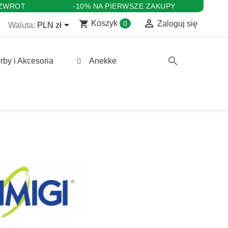
 ZWROT
-10% NA PIERWSZE ZAKUPY

shopping_cart

Koszyk
0
Zaloguj się
Waluta:
PLN zł
search
rby i Akcesoria
Anekke