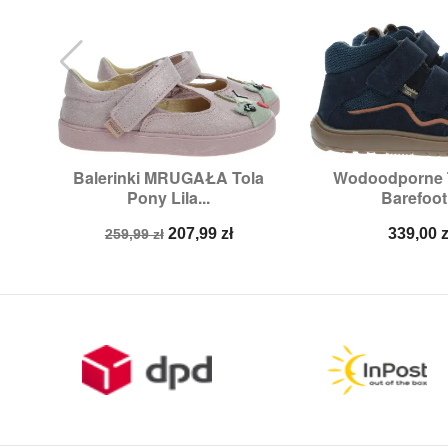
Balerinki MRUGAŁA Tola
Wodoodporne T


Szybki podgląd
Szybki p
Pony Lila...
Barefoot.
Rozmiary:
23
Rozmiary
Cena
Cena
Cena
207,99 zł
339,00 z
259,99 zł
podstawowa