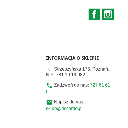
Facebook
Instag
INFORMACJA O SKLEPIE
Strzeszyńska 173, Poznań,
NIP: 781 19 19 982
phone
Zadzwoń do nas:
727 61 61
61
email
Napisz do nas:
sklep@riccardo.pl