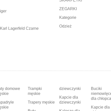
SKARPETKI
ZEGARKI
iger
Kategorie
Odzież
Karl Lagerfeld Czarne
uty domowe
Trampki
dziewczynki
Buciki
ęskie
męskie
niemowlęc
Kapcie dla
dla chłopc
padryle
Trapery męskie
dziewczynki
ęskie
Kapcie dla
Buty
Kalosze dla