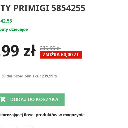
TY PRIMIGI 5854255
42.55
buty dziecięce
99 zł
239,99 zł
ZNIŻKA 60,00 ZŁ
 30 dni przed obniżką :
239,99 zł

DODAJ DO KOSZYKA
tarczającej ilości produktów w magazynie