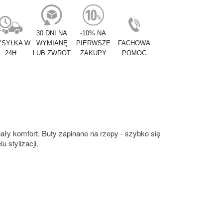
30 DNI NA
-10% NA
SYŁKA W
WYMIANĘ
PIERWSZE
FACHOWA
24H
LUB ZWROT
ZAKUPY
POMOC
nały komfort. Buty zapinane na rzepy - szybko się
u stylizacji.