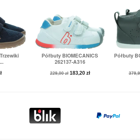
rzewiki
Półbuty BIOMECANICS
Półbuty B


odgląd
Szybki podgląd
Sz
..
262137-A316
:
34
Rozmiary:
24,
25
Ro
Cena
Cena
Cen
ł
183,20 zł
229,00 zł
379,9
podstawowa
pod