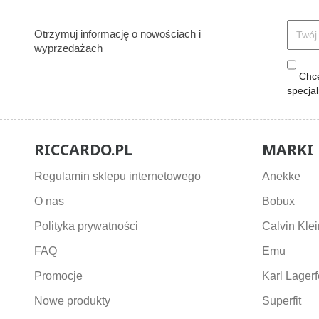
Otrzymuj informację o nowościach i
wyprzedażach
Chcę
specja
RICCARDO.PL
MARKI
Regulamin sklepu internetowego
Anekke
O nas
Bobux
Polityka prywatności
Calvin Klei
FAQ
Emu
Promocje
Karl Lagerf
Nowe produkty
Superfit