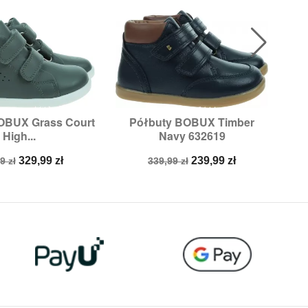
OBUX Grass Court
Półbuty BOBUX Timber
Ul

ybki podgląd
Szybki podgląd
High...
Navy 632619
zmiary:
23
Rozmiary:
23
a
Cena
Cena
Cena
329,99 zł
239,99 zł
9 zł
339,99 zł
stawowa
podstawowa