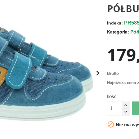
PÓŁBU
PR585
Indeks:
Pół
Kategoria:
179,

Brutto
Najniższa cena z
Ilość

Nie ma wys