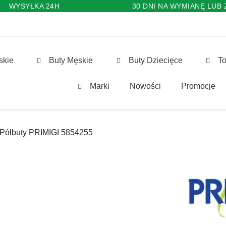
WYSYŁKA 24H
30 DNI NA WYMIANĘ LUB
skie
Buty Męskie
Buty Dziecięce
To
Marki
Nowości
Promocje
Półbuty PRIMIGI 5854255