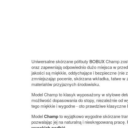
Uniwersalne skórzane półbuty
BOBUX
Champ został
oraz zapewniają odpowiednio dużo miejsca w przedn
jakości są miękkie, oddychające i bezpieczne (nie z
zmniejszając pocenie, skórzana wkładka, łatwe w 
materiałów przyjaznych środowisku.
Model Champ to klasyk wyposażony w stylowe detale
możliwość dopasowania do stopy, niezależnie od wy
tego miękkie i wygodne - oto prawdziwe klasyczne
Model
Champ
to wyjątkowo wygodne skórzane tram
pozwalając jej na naturalną i nieskrępowaną prac
wysokich podbić
.