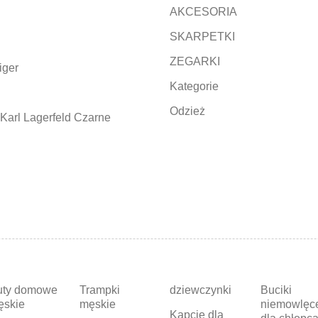
AKCESORIA
SKARPETKI
ZEGARKI
iger
Kategorie
Odzież
Karl Lagerfeld Czarne
uty domowe
Trampki
dziewczynki
Buciki
ęskie
męskie
niemowlęc
Kapcie dla