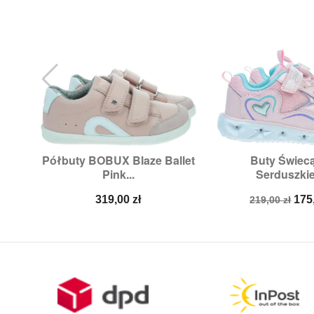
Półbuty BOBUX Blaze Ballet
Buty Świec


Szybki podgląd
Szybki p
Pink...
Serduszkie
Rozmiary:
24,
25,
26
Rozmiary
Cena
Cena
Ce
319,00 zł
175
219,00 zł
podstawow