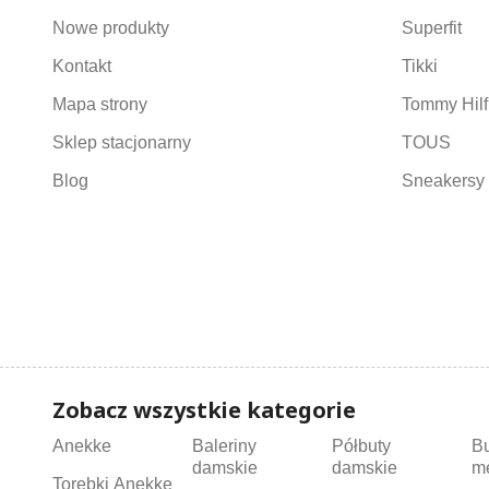
Nowe produkty
Superfit
Kontakt
Tikki
Mapa strony
Tommy Hilf
Sklep stacjonarny
TOUS
Blog
Sneakersy 
Zobacz wszystkie kategorie
Anekke
Baleriny
Półbuty
B
damskie
damskie
m
Torebki Anekke