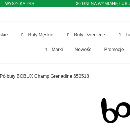
WYSYŁKA 24H
30 DNI NA WYMIANĘ LUB
skie
Buty Męskie
Buty Dziecięce
To
Marki
Nowości
Promocje
Półbuty BOBUX Champ Grenadine 650518