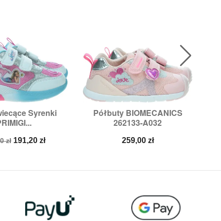
iecące Syrenki
Półbuty BIOMECANICS
Ult

ybki podgląd
Szybki podgląd
RIMIGI...
262133-A032
zmiary:
28
Rozmiary:
22,
23
a
Cena
Cena
191,20 zł
259,00 zł
0 zł
stawowa