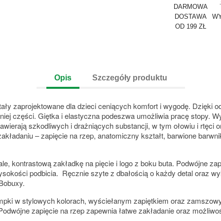
DARMOWA
DOSTAWA
WY
OD 199 ZŁ
Opis
Szczegóły produktu
y zaprojektowane dla dzieci ceniących komfort i wygodę. Dzięki od
iej części. Giętka i elastyczna podeszwa umożliwia pracę stopy. W
awierają szkodliwych i drażniących substancji, w tym ołowiu i rtęci
zakładaniu – zapięcie na rzep, anatomiczny kształt, barwione barw
, kontrastową zakładkę na pięcie i logo z boku buta. Podwójne zapi
sokości podbicia. Ręcznie szyte z dbałością o każdy detal oraz wyk
 Bobuxy.
pki w stylowych kolorach, wyściełanym zapiętkiem oraz zamszowym
ę. Podwójne zapięcie na rzep zapewnia łatwe zakładanie oraz możli