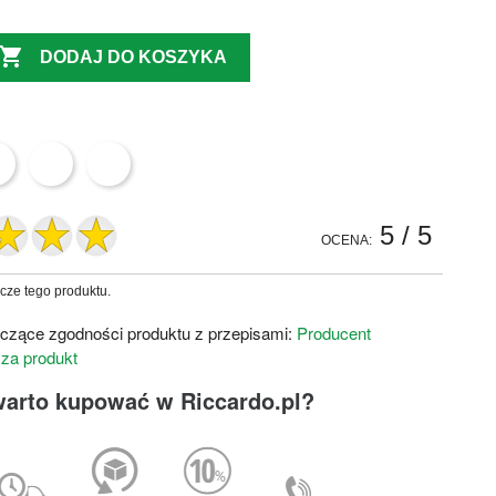

DODAJ DO KOSZYKA
5
/ 5
OCENA:
zcze tego produktu.
czące zgodności produktu z przepisami:
Producent
 za produkt
warto kupować w Riccardo.pl?