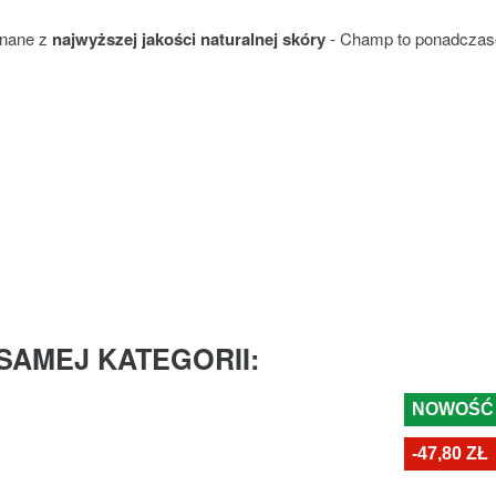
onane z
najwyższej jakości naturalnej skóry
- Champ to ponadczaso
SAMEJ KATEGORII:
NOWOŚĆ
-47,80 ZŁ