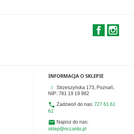
Facebook
Instag
INFORMACJA O SKLEPIE
Strzeszyńska 173, Poznań,
NIP: 781 19 19 982
phone
Zadzwoń do nas:
727 61 61
61
email
Napisz do nas:
sklep@riccardo.pl