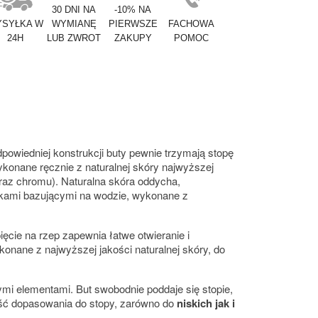
30 DNI NA
-10% NA
SYŁKA W
WYMIANĘ
PIERWSZE
FACHOWA
24H
LUB ZWROT
ZAKUPY
POMOC
powiedniej konstrukcji buty pewnie trzymają stopę
ykonane ręcznie z naturalnej skóry najwyższej
 oraz chromu). Naturalna skóra oddycha,
nikami bazującymi na wodzie, wykonane z
ęcie na rzep zapewnia łatwe otwieranie i
onane z najwyższej jakości naturalnej skóry, do
i elementami. But swobodnie poddaje się stopie,
wość dopasowania do stopy, zarówno do
niskich jak i