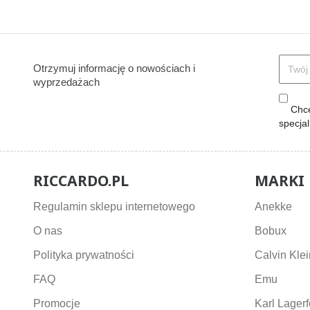
Otrzymuj informację o nowościach i
wyprzedażach
Chcę
specja
RICCARDO.PL
MARKI
Regulamin sklepu internetowego
Anekke
O nas
Bobux
Polityka prywatności
Calvin Klei
FAQ
Emu
Promocje
Karl Lagerf