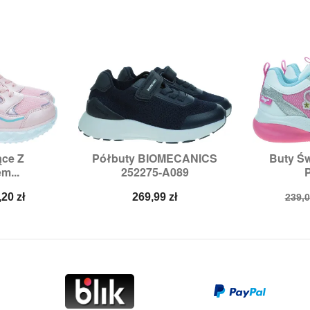
ące Z
Półbuty BIOMECANICS
Buty Św


odgląd
Szybki podgląd
Sz
m...
252275-A089
P
:
29
Rozmiary:
28,
33
Ro
na
Cena
Cen
,20 zł
269,99 zł
239,0
a
pod