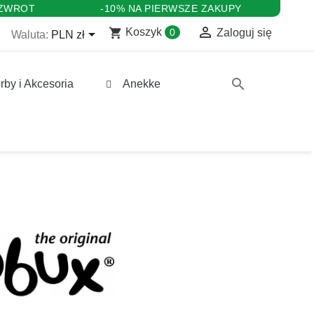
 ZWROT
-10% NA PIERWSZE ZAKUPY

shopping_cart

Koszyk
0
Zaloguj się
Waluta:
PLN zł
search
rby i Akcesoria
Anekke