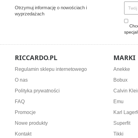
Otrzymuj informację o nowościach i
wyprzedażach
Chcę
specja
RICCARDO.PL
MARKI
Regulamin sklepu internetowego
Anekke
O nas
Bobux
Polityka prywatności
Calvin Klei
FAQ
Emu
Promocje
Karl Lagerf
Nowe produkty
Superfit
Kontakt
Tikki