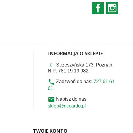
Facebook
Instag
INFORMACJA O SKLEPIE
Strzeszyńska 173, Poznań,
NIP: 781 19 19 982
phone
Zadzwoń do nas:
727 61 61
61
email
Napisz do nas:
sklep@riccardo.pl
TWOJE KONTO