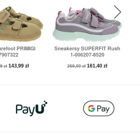
refoot PRIMIGI
Sneakersy SUPERFIT Rush

ybki podgląd
Szybki podgląd
7907322
1-006207-8520
miary:
25,
26
Rozmiary:
26,
32
a
Cena
Cena
Cena
143,99 zł
161,40 zł
9 zł
269,00 zł
stawowa
podstawowa