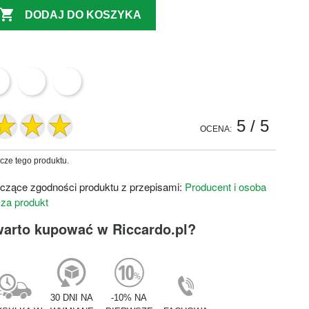

DODAJ DO KOSZYKA
5
/ 5
OCENA:
zcze tego produktu.
czące zgodności produktu z przepisami:
Producent i osoba
 za produkt
warto kupować w Riccardo.pl?
30 DNI NA
-10% NA