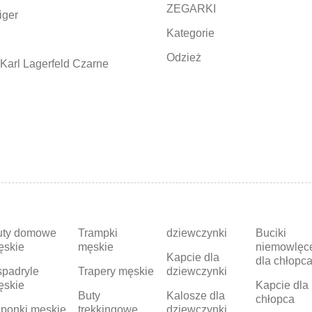
ZEGARKI
iger
Kategorie
Odzież
Karl Lagerfeld Czarne
uty domowe
Trampki
dziewczynki
Buciki
ęskie
męskie
niemowlęc
Kapcie dla
dla chłopc
padryle
Trapery męskie
dziewczynki
ęskie
Kapcie dla
Buty
Kalosze dla
chłopca
ponki męskie
trekkingowe
dziewczynki