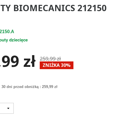
TY BIOMECANICS 212150
2150.A
buty dziecięce
99 zł
259,99 zł
ZNIŻKA 30%
 30 dni przed obniżką :
259,99 zł