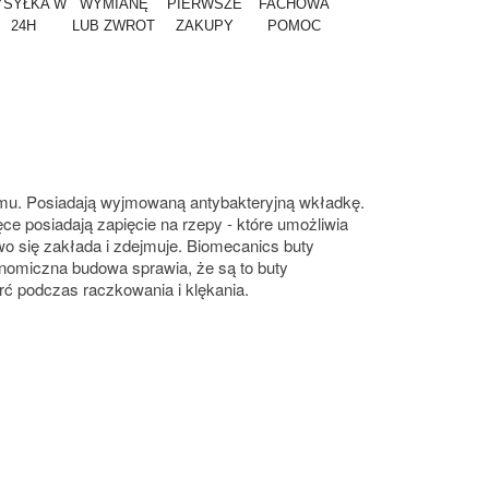
SYŁKA W
WYMIANĘ
PIERWSZE
FACHOWA
24H
LUB ZWROT
ZAKUPY
POMOC
romu. Posiadają wyjmowaną antybakteryjną wkładkę.
 posiadają zapięcie na rzepy - które umożliwia
o się zakłada i zdejmuje. Biomecanics buty
gonomiczna budowa sprawia, że są to buty
rć podczas raczkowania i klękania.