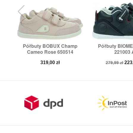
Półbuty BOBUX Champ
Półbuty BIOM


Szybki podgląd
Szybki p
Cameo Rose 650514
221003 
Rozmiary:
23,
24,
25
Rozmiary
Cena
Cena
Ce
319,00 zł
223
279,99 zł
podstawow