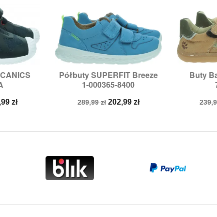
ECANICS
Półbuty SUPERFIT Breeze
Buty Ba


odgląd
Szybki podgląd
Sz
A
1-000365-8400
:
21
Rozmiary:
25,
30
Roz
na
Cena
Cena
Cen
,99 zł
202,99 zł
289,99 zł
239,9
a
podstawowa
pod