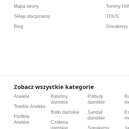
Mapa strony
Tommy Hilf
Sklep stacjonarny
TOUS
Blog
Sneakersy 
Zobacz wszystkie kategorie
Anekke
Baleriny
Półbuty
B
damskie
damskie
m
Torebki Anekke
Botki damskie
Sandał
Es
Portfele
damskie
m
Anekke
Czółena
damskie
Sneakersy
Ja