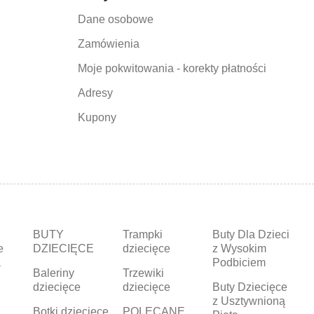
Dane osobowe
Zamówienia
Moje pokwitowania - korekty płatności
Adresy
Kupony
BUTY
Trampki
Buty Dla Dzieci
e
DZIECIĘCE
dziecięce
z Wysokim
a
Podbiciem
Baleriny
Trzewiki
dziecięce
dziecięce
Buty Dziecięce
z Usztywnioną
Botki dziecięce
POLECANE