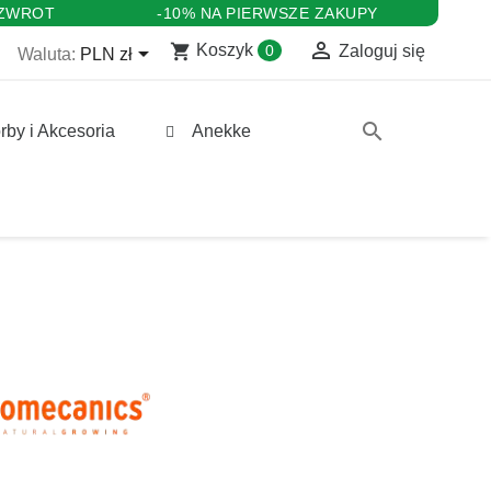
 ZWROT
-10% NA PIERWSZE ZAKUPY

shopping_cart

Koszyk
0
Zaloguj się
Waluta:
PLN zł
search
rby i Akcesoria
Anekke