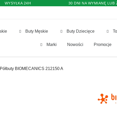
WYSYŁKA 24H
30 DNI NA WYMIANĘ LUB
skie
Buty Męskie
Buty Dziecięce
To
Marki
Nowości
Promocje
Półbuty BIOMECANICS 212150 A