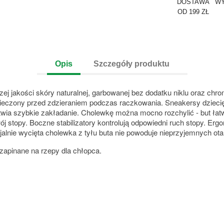
DOSTAWA
WY
OD 199 ZŁ
Opis
Szczegóły produktu
zej jakości skóry naturalnej, garbowanej bez dodatku niklu oraz ch
czony przed zdzieraniem podczas raczkowania. Sneakersy dziecięce
wia szybkie zakładanie. Cholewkę można mocno rozchylić - but łatw
ój stopy. Boczne stabilizatory kontrolują odpowiedni ruch stopy. Er
alnie wycięta cholewka z tyłu buta nie powoduje nieprzyjemnych ota
zapinane na rzepy dla chłopca.