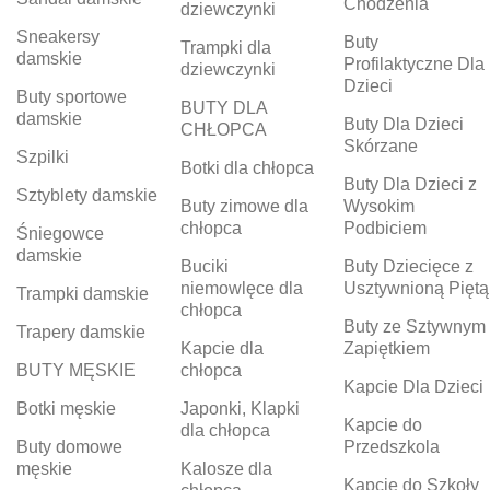
Chodzenia
dziewczynki
Sneakersy
Buty
Trampki dla
damskie
Profilaktyczne Dla
dziewczynki
Dzieci
Buty sportowe
BUTY DLA
damskie
Buty Dla Dzieci
CHŁOPCA
Skórzane
Szpilki
Botki dla chłopca
Buty Dla Dzieci z
Sztyblety damskie
Buty zimowe dla
Wysokim
chłopca
Podbiciem
Śniegowce
damskie
Buciki
Buty Dziecięce z
niemowlęce dla
Usztywnioną Piętą
Trampki damskie
chłopca
Buty ze Sztywnym
Trapery damskie
Kapcie dla
Zapiętkiem
BUTY MĘSKIE
chłopca
Kapcie Dla Dzieci
Botki męskie
Japonki, Klapki
Kapcie do
dla chłopca
Buty domowe
Przedszkola
męskie
Kalosze dla
Kapcie do Szkoły