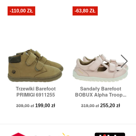
-110,00 ZŁ
-63,80 ZŁ
Trzewiki Barefoot
Sandały Barefoot
PRIMIGI 6911255
BOBUX Alpha Troop...
Cena
Cena
Cena
Cena
199,00 zł
255,20 zł
309,00 zł
319,00 zł
podstawowa
podstawowa