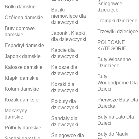
Śniegowce
Botki damskie
Buciki
dziecięce
niemowlęce dla
Czółena damskie
Trampki dziecięce
dziewczynki
Buty domowe
Trzewiki dziecięce
Japonki, Klapki
damskie
dla dziewczynki
POLECANE
Espadryl damskie
KATEGORIE
Kapcie dla
Japonk damskie
dziewczynki
Buty Wiosenne
Dziecięce
Kalosze damskie
Kalosze dla
dziewczynki
Buty
Klapki damskie
Wodoodporne Dla
Kozaki dla
Koturn damskie
Dzieci
dziewczynki
Kozak damksiei
Pierwsze Buty Dla
Półbuty dla
Dziecka
dziewczynki
Mokasyny
damskie
Buty na Lato Dla
Sandały dla
Dzieci
dziewczynki
Półbuty damskie
Buty do Nauki
Śniegowce dla
Sandał damskie