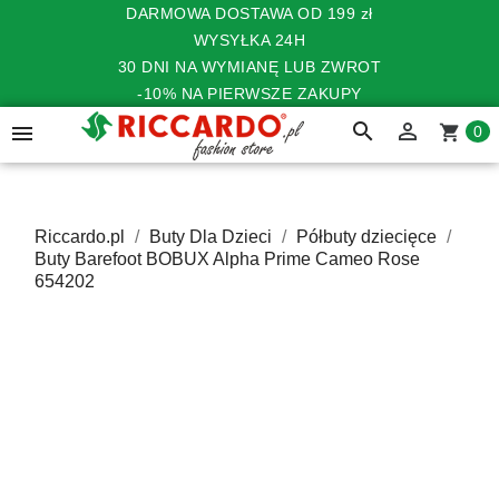
DARMOWA DOSTAWA OD 199 zł
WYSYŁKA 24H
30 DNI NA WYMIANĘ LUB ZWROT
-10% NA PIERWSZE ZAKUPY
search


shopping_cart
0
Riccardo.pl
Buty Dla Dzieci
Półbuty dziecięce
Buty Barefoot BOBUX Alpha Prime Cameo Rose
654202