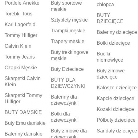
Portfele Anekke
Buty sportowe
chłopca
męskie
Torebki Tous
BUTY
Sztyblety męskie
DZIECIĘCE
Karl Lagerfeld
Trampki męskie
Baleriny dziecięce
Tommy Hilfiger
Trapery męskie
Botki dziecięce
Calvin Klein
Buty trekkingowe
Buciki
Tommy Jeans
męskie
niemowlęce
Czapki Męskie
Buty Dziecięce
Buty zimowe
dziecięce
Skarpetki Calvin
BUTY DLA
Klein
DZIEWCZYNKI
Kalosze dziecięce
Skarpetki Tommy
Baleriny dla
Kapcie dziecięce
Hilfiger
dziewczynki
Kozaki dziecięce
BUTY DAMSKIE
Botki dla
dziewczynki
Półbuty dziecięce
Buty Emu damskie
Buty zimowe dla
Sandały dziecięce
Baleriny damskie
dziewczynki