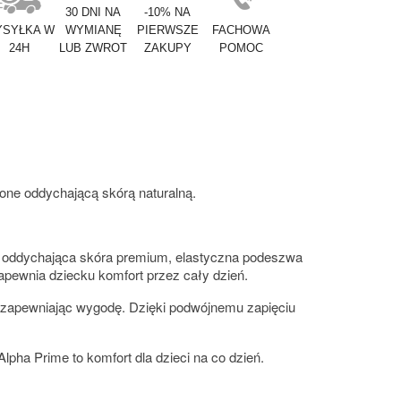
30 DNI NA
-10% NA
SYŁKA W
WYMIANĘ
PIERWSZE
FACHOWA
24H
LUB ZWROT
ZAKUPY
POMOC
zone oddychającą skórą naturalną.
ka oddychająca skóra premium, elastyczna podeszwa
apewnia dziecku komfort przez cały dzień.
, zapewniając wygodę. Dzięki podwójnemu zapięciu
lpha Prime to komfort dla dzieci na co dzień.