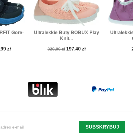
FIT Gore-
Ultralekkie Buty BOBUX Play
Ultralekk


odgląd
Szybki podgląd
Sz
Knit...
:
28
Rozmiary:
24
Ro
na
Cena
Cena
,99 zł
197,40 zł
329,00 zł
a
podstawowa