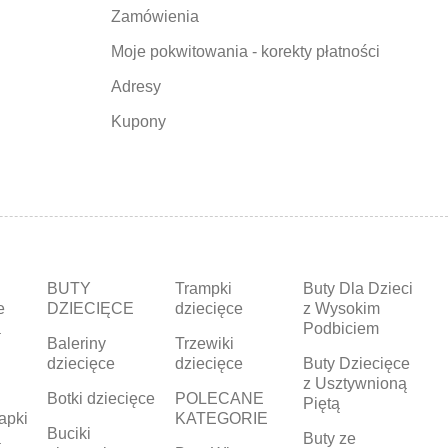
Zamówienia
Moje pokwitowania - korekty płatności
Adresy
Kupony
BUTY
Trampki
Buty Dla Dzieci
e
DZIECIĘCE
dziecięce
z Wysokim
a
Podbiciem
Baleriny
Trzewiki
dziecięce
dziecięce
Buty Dziecięce
z Usztywnioną
Botki dziecięce
POLECANE
Piętą
apki
KATEGORIE
Buciki
a
Buty ze