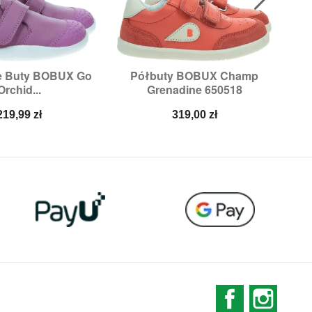
ie Buty BOBUX Go
Półbuty BOBUX Champ

ybki podgląd
Szybki podgląd
Orchid...
Grenadine 650518
zmiary:
22
Rozmiary:
23,
24
Cena
Cena
219,99 zł
319,00 zł
Facebook
Instag