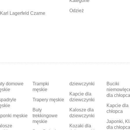
Kategorie
Odzież
Karl Lagerfeld Czarne
uty domowe
Trampki
dziewczynki
Buciki
ęskie
męskie
niemowlęc
Kapcie dla
dla chłopc
padryle
Trapery męskie
dziewczynki
ęskie
Kapcie dla
Buty
Kalosze dla
chłopca
ponki męskie
trekkingowe
dziewczynki
męskie
Japonki, Kl
alosze
Kozaki dla
dla chłopc