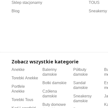
Sklep stacjonarny
TOUS
Blog
Sneakersy 
Zobacz wszystkie kategorie
Anekke
Baleriny
Półbuty
B
damskie
damskie
m
Torebki Anekke
Botki damskie
Sandał
Es
Portfele
damskie
m
Anekke
Czółena
damskie
Sneakersy
Ja
Torebki Tous
damskie
Buty domowe
K