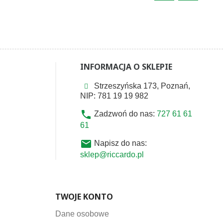
INFORMACJA O SKLEPIE
Strzeszyńska 173, Poznań,
NIP: 781 19 19 982
phone
Zadzwoń do nas:
727 61 61
61
email
Napisz do nas:
sklep@riccardo.pl
TWOJE KONTO
Dane osobowe