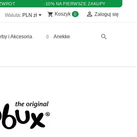
 ZWROT
-10% NA PIERWSZE ZAKUPY

shopping_cart

Koszyk
0
Zaloguj się
Waluta:
PLN zł
search
rby i Akcesoria
Anekke