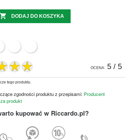

DODAJ DO KOSZYKA
5
/ 5
OCENA:
zcze tego produktu.
czące zgodności produktu z przepisami:
Producent
 za produkt
warto kupować w Riccardo.pl?