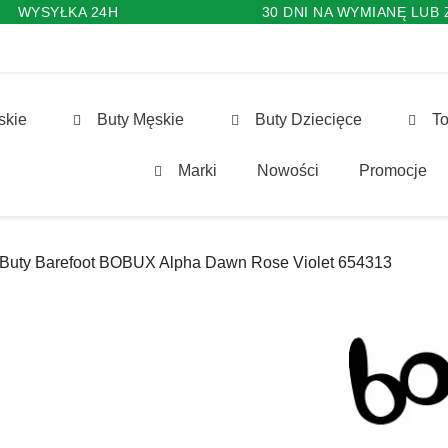
WYSYŁKA 24H
30 DNI NA WYMIANĘ LUB
skie
Buty Męskie
Buty Dziecięce
To
Marki
Nowości
Promocje
Buty Barefoot BOBUX Alpha Dawn Rose Violet 654313