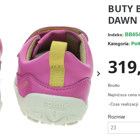
BUTY 
DAWN 
BB654
Indeks:
Pół
Kategoria:
319,

Brutto
Najniższa cena w
Czas realizacj
Rozmiar