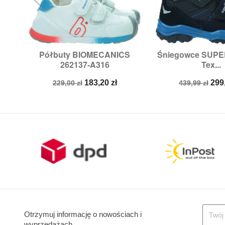
Półbuty BIOMECANICS
Śniegowce SUPER


Szybki podgląd
Szybki p
262137-A316
Tex...
Rozmiary:
24,
25
Rozmiary
Cena
Cena
Cena
Ce
183,20 zł
299
229,00 zł
439,99 zł
podstawowa
podstawow
Otrzymuj informację o nowościach i
wyprzedażach