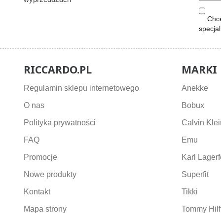
Chcę
specja
RICCARDO.PL
MARKI
Regulamin sklepu internetowego
Anekke
O nas
Bobux
Polityka prywatności
Calvin Klei
FAQ
Emu
Promocje
Karl Lagerf
Nowe produkty
Superfit
Kontakt
Tikki
Mapa strony
Tommy Hilf