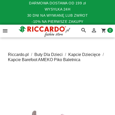
DARMOWA DOSTAWA OD 199 zł
WYSYŁKA 24H
30 DNI NA WYMIANĘ LUB ZWROT
-10% NA PIERWSZE ZAKUPY
search


shopping_cart
0
Riccardo.pl
Buty Dla Dzieci
Kapcie Dziecięce
Kapcie Barefoot AMEKO Piko Baletnica