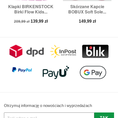
Klapki BIRKENSTOCK
Skórzane Kapcie
Birki Flow Kids...
BOBUX Soft Sole...
Cena
Cena
Cena
139,99 zł
149,99 zł
209,99 zł
podstawowa
Otrzymuj informację o nowościach i wyprzedażach