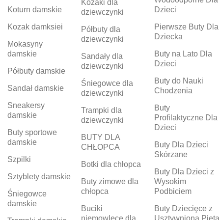
Kozaki dla
Koturn damskie
Dzieci
dziewczynki
Kozak damksiei
Pierwsze Buty Dla
Półbuty dla
Dziecka
dziewczynki
Mokasyny
damskie
Buty na Lato Dla
Sandały dla
Dzieci
dziewczynki
Półbuty damskie
Buty do Nauki
Śniegowce dla
Sandał damskie
Chodzenia
dziewczynki
Sneakersy
Buty
Trampki dla
damskie
Profilaktyczne Dla
dziewczynki
Dzieci
Buty sportowe
BUTY DLA
damskie
Buty Dla Dzieci
CHŁOPCA
Skórzane
Szpilki
Botki dla chłopca
Buty Dla Dzieci z
Sztyblety damskie
Buty zimowe dla
Wysokim
chłopca
Podbiciem
Śniegowce
damskie
Buciki
Buty Dziecięce z
niemowlęce dla
Usztywnioną Piętą