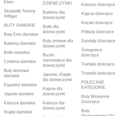
Klein
DZIEWCZYNKI
Kalosze dziecięce
Skarpetki Tommy
Baleriny dla
Kapcie dziecięce
Hilfiger
dziewczynki
Kozaki dziecięce
BUTY DAMSKIE
Botki dla
dziewczynki
Półbuty dziecięce
Buty Emu damskie
Buty zimowe dla
Sandały dziecięce
Baleriny damskie
dziewczynki
Śniegowce
Botki damskie
Buciki
dziecięce
niemowlęce dla
Czółena damskie
Trampki dziecięce
dziewczynki
Buty domowe
Trzewiki dziecięce
Japonki, Klapki
damskie
dla dziewczynki
POLECANE
Espadryl damskie
KATEGORIE
Kapcie dla
Japonk damskie
dziewczynki
Buty Wiosenne
Dziecięce
Kalosze damskie
Kalosze dla
dziewczynki
Buty
Klapki damskie
Wodoodporne Dla