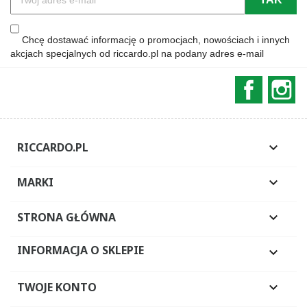
Chcę dostawać informację o promocjach, nowościach i innych
akcjach specjalnych od riccardo.pl na podany adres e-mail
Faceboo
In
RICCARDO.PL

MARKI

STRONA GŁÓWNA

INFORMACJA O SKLEPIE

TWOJE KONTO
