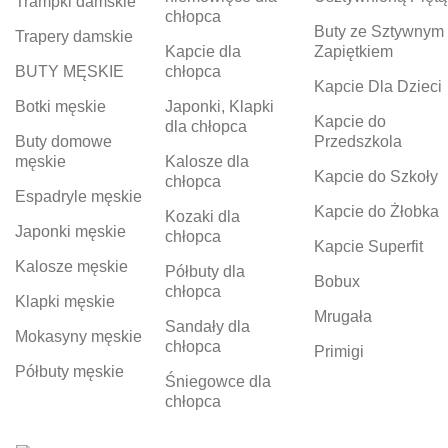
Trampki damskie
chłopca
Buty ze Sztywnym
Trapery damskie
Kapcie dla
Zapiętkiem
BUTY MĘSKIE
chłopca
Kapcie Dla Dzieci
Botki męskie
Japonki, Klapki
Kapcie do
dla chłopca
Buty domowe
Przedszkola
męskie
Kalosze dla
Kapcie do Szkoły
chłopca
Espadryle męskie
Kapcie do Żłobka
Kozaki dla
Japonki męskie
chłopca
Kapcie Superfit
Kalosze męskie
Półbuty dla
Bobux
chłopca
Klapki męskie
Mrugała
Sandały dla
Mokasyny męskie
chłopca
Primigi
Półbuty męskie
Śniegowce dla
chłopca