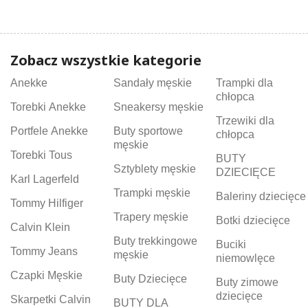
Zobacz wszystkie kategorie
Anekke
Sandały męskie
Trampki dla
chłopca
Torebki Anekke
Sneakersy męskie
Trzewiki dla
Portfele Anekke
Buty sportowe
chłopca
męskie
Torebki Tous
BUTY
Sztyblety męskie
DZIECIĘCE
Karl Lagerfeld
Trampki męskie
Baleriny dziecięce
Tommy Hilfiger
Trapery męskie
Botki dziecięce
Calvin Klein
Buty trekkingowe
Buciki
Tommy Jeans
męskie
niemowlęce
Czapki Męskie
Buty Dziecięce
Buty zimowe
dziecięce
Skarpetki Calvin
BUTY DLA