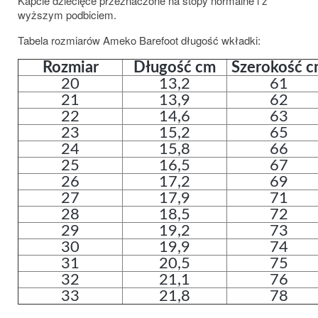
Kapcie dziecięce przeznaczone na stopy normalne i z
wyższym podbiciem.
Tabela rozmiarów Ameko Barefoot długość wkładki:
Rozmiar
Długość cm
Szerokość 
20
13,2
61
21
13,9
62
22
14,6
63
23
15,2
65
24
15,8
66
25
16,5
67
26
17,2
69
27
17,9
71
28
18,5
72
29
19,2
73
30
19,9
74
31
20,5
75
32
21,1
76
33
21,8
78