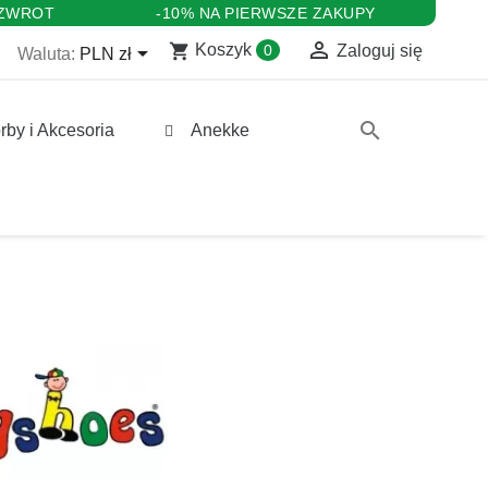
 ZWROT
-10% NA PIERWSZE ZAKUPY

shopping_cart

Koszyk
0
Zaloguj się
Waluta:
PLN zł
search
rby i Akcesoria
Anekke