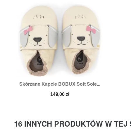
Skórzane Kapcie BOBUX Soft Sole...

Szybki podgląd
Rozmiary:
2XL,
3XL,
L,
XL
Cena
149,00 zł
16 INNYCH PRODUKTÓW W TEJ 