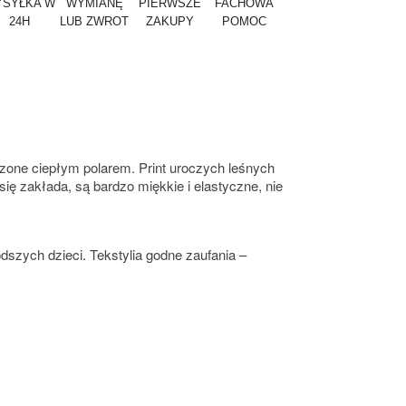
SYŁKA W
WYMIANĘ
PIERWSZE
FACHOWA
24H
LUB ZWROT
ZAKUPY
POMOC
one ciepłym polarem. Print uroczych leśnych
ię zakłada, są bardzo miękkie i elastyczne, nie
szych dzieci. Tekstylia godne zaufania –