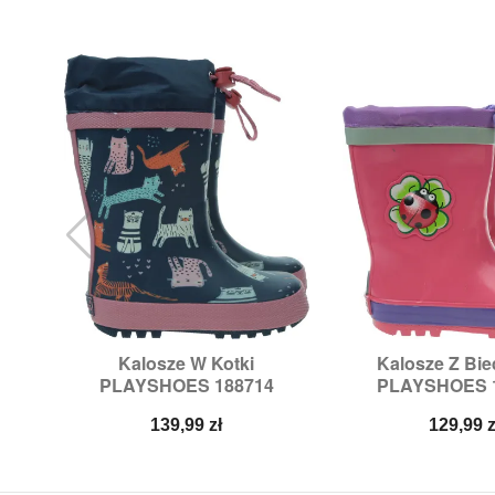
Kalosze W Kotki
Kalosze Z Bi


Szybki podgląd
Szybki p
PLAYSHOES 188714
PLAYSHOES 
Rozmiary:
26
Rozmiary:
26/2
Cena
Cena
139,99 zł
129,99 z