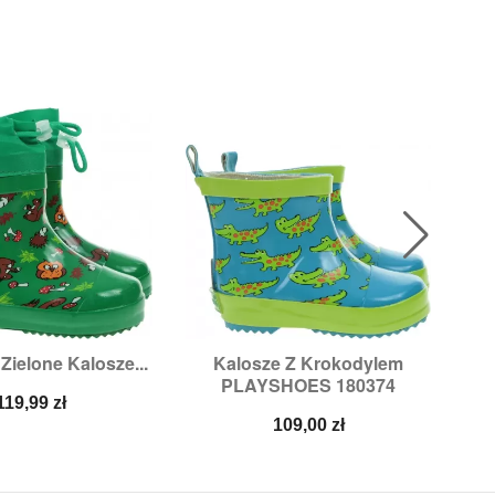
Zielone Kalosze...
Kalosze Z Krokodylem

ybki podgląd
Szybki podgląd
PLAYSHOES 180374
zmiary:
25
Rozmiary:
19
Cena
119,99 zł
Cena
109,00 zł