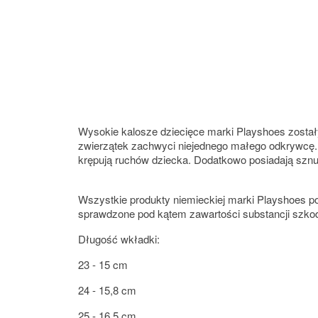
Wysokie kalosze dziecięce marki Playshoes zosta
zwierzątek zachwyci niejednego małego odkrywcę. N
krępują ruchów dziecka. Dodatkowo posiadają sznu
Wszystkie produkty niemieckiej marki Playshoes po
sprawdzone pod kątem zawartości substancji szko
Długość wkładki:
23 - 15 cm
24 - 15,8 cm
25 - 16,5 cm