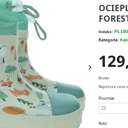
OCIEP
FORES
PL18
Indeks:
Kal
Kategoria:
129,

Brutto
Najniższa cena w
Rozmiar
Ilość