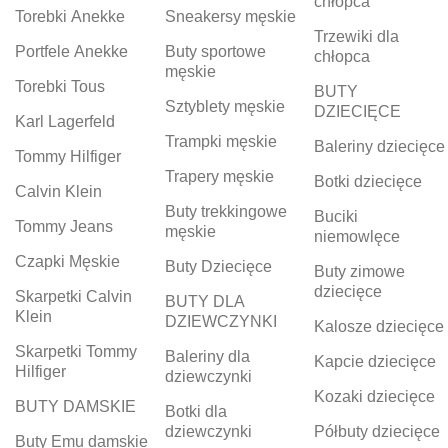
chłopca
Torebki Anekke
Sneakersy męskie
Trzewiki dla
Portfele Anekke
Buty sportowe
chłopca
męskie
Torebki Tous
BUTY
Sztyblety męskie
DZIECIĘCE
Karl Lagerfeld
Trampki męskie
Baleriny dziecięce
Tommy Hilfiger
Trapery męskie
Botki dziecięce
Calvin Klein
Buty trekkingowe
Buciki
Tommy Jeans
męskie
niemowlęce
Czapki Męskie
Buty Dziecięce
Buty zimowe
dziecięce
Skarpetki Calvin
BUTY DLA
Klein
DZIEWCZYNKI
Kalosze dziecięce
Skarpetki Tommy
Baleriny dla
Kapcie dziecięce
Hilfiger
dziewczynki
Kozaki dziecięce
BUTY DAMSKIE
Botki dla
dziewczynki
Półbuty dziecięce
Buty Emu damskie