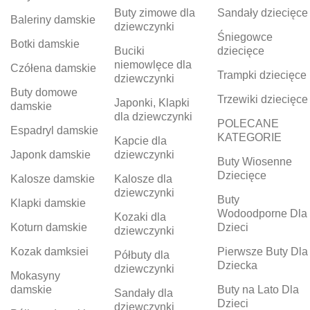
Buty zimowe dla
Sandały dziecięce
Baleriny damskie
dziewczynki
Śniegowce
Botki damskie
Buciki
dziecięce
niemowlęce dla
Czółena damskie
Trampki dziecięce
dziewczynki
Buty domowe
Trzewiki dziecięce
Japonki, Klapki
damskie
dla dziewczynki
POLECANE
Espadryl damskie
KATEGORIE
Kapcie dla
Japonk damskie
dziewczynki
Buty Wiosenne
Dziecięce
Kalosze damskie
Kalosze dla
dziewczynki
Buty
Klapki damskie
Wodoodporne Dla
Kozaki dla
Koturn damskie
Dzieci
dziewczynki
Kozak damksiei
Pierwsze Buty Dla
Półbuty dla
Dziecka
dziewczynki
Mokasyny
damskie
Buty na Lato Dla
Sandały dla
Dzieci
dziewczynki