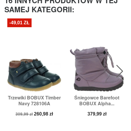
16 INNYCH PRODUKTÓW W TEJ
SAMEJ KATEGORII:
-49,01 ZŁ
Trzewiki BOBUX Timber
Śniegowce Barefoot
Navy 728106A
BOBUX Alpha...
Cena
Cena
Cena
260,98 zł
379,99 zł
309,99 zł
podstawowa