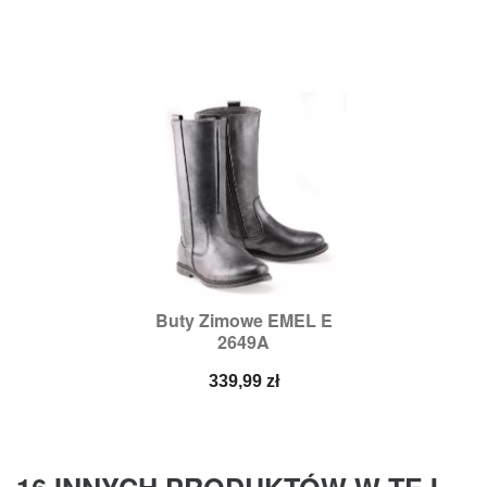
podstawowa
Buty Zimowe EMEL E
2649A
Cena
339,99 zł