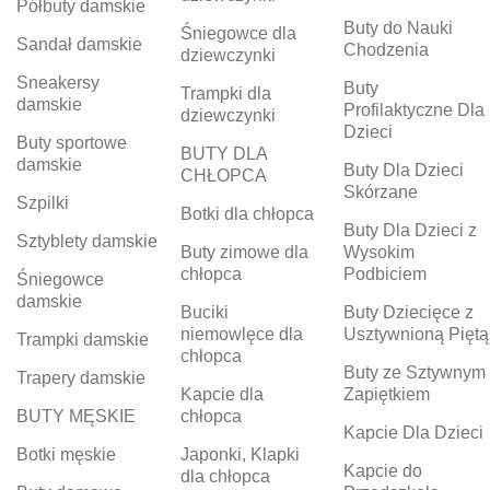
Półbuty damskie
Buty do Nauki
Śniegowce dla
Sandał damskie
Chodzenia
dziewczynki
Sneakersy
Buty
Trampki dla
damskie
Profilaktyczne Dla
dziewczynki
Dzieci
Buty sportowe
BUTY DLA
damskie
Buty Dla Dzieci
CHŁOPCA
Skórzane
Szpilki
Botki dla chłopca
Buty Dla Dzieci z
Sztyblety damskie
Buty zimowe dla
Wysokim
chłopca
Podbiciem
Śniegowce
damskie
Buciki
Buty Dziecięce z
niemowlęce dla
Usztywnioną Piętą
Trampki damskie
chłopca
Buty ze Sztywnym
Trapery damskie
Kapcie dla
Zapiętkiem
BUTY MĘSKIE
chłopca
Kapcie Dla Dzieci
Botki męskie
Japonki, Klapki
Kapcie do
dla chłopca