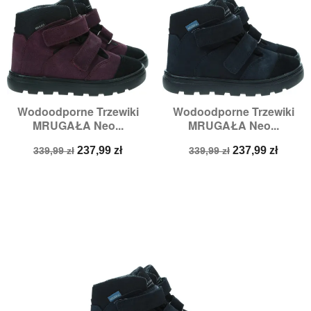
Wodoodporne Trzewiki
Wodoodporne Trzewiki
MRUGAŁA Neo...
MRUGAŁA Neo...
Cena
Cena
Cena
Cena
237,99 zł
237,99 zł
339,99 zł
339,99 zł
podstawowa
podstawowa