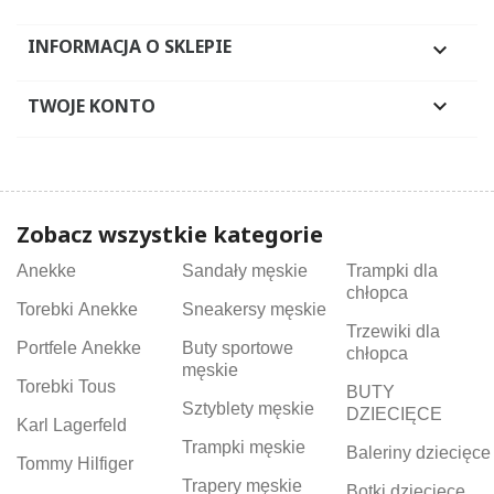
INFORMACJA O SKLEPIE

TWOJE KONTO

Zobacz wszystkie kategorie
Anekke
Sandały męskie
Trampki dla
chłopca
Torebki Anekke
Sneakersy męskie
Trzewiki dla
Portfele Anekke
Buty sportowe
chłopca
męskie
Torebki Tous
BUTY
Sztyblety męskie
DZIECIĘCE
Karl Lagerfeld
Trampki męskie
Baleriny dziecięce
Tommy Hilfiger
Trapery męskie
Botki dziecięce