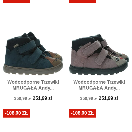
Wodoodporne Trzewiki
Wodoodporne Trzewiki
MRUGAŁA Andy...
MRUGAŁA Andy...
Cena
Cena
Cena
Cena
251,99 zł
251,99 zł
359,99 zł
359,99 zł
podstawowa
podstawowa
-108,00 ZŁ
-108,00 ZŁ