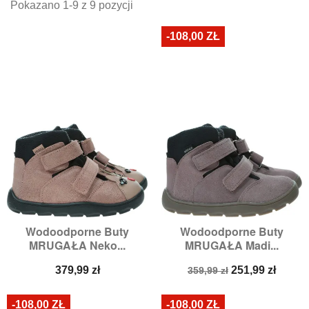
Pokazano 1-9 z 9 pozycji
-108,00 ZŁ
Wodoodporne Buty
Wodoodporne Buty
MRUGAŁA Neko...
MRUGAŁA Madi...
Cena
Cena
Cena
379,99 zł
251,99 zł
359,99 zł
podstawowa
-108,00 ZŁ
-108,00 ZŁ