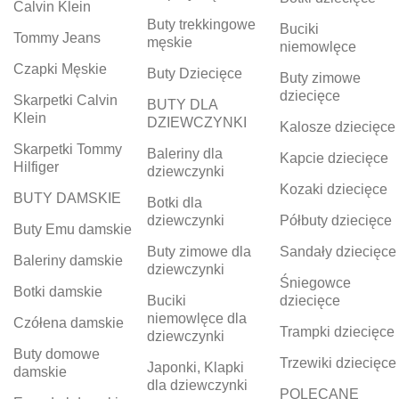
Calvin Klein
Buty trekkingowe
Buciki
Tommy Jeans
męskie
niemowlęce
Czapki Męskie
Buty Dziecięce
Buty zimowe
dziecięce
Skarpetki Calvin
BUTY DLA
Klein
DZIEWCZYNKI
Kalosze dziecięce
Skarpetki Tommy
Baleriny dla
Kapcie dziecięce
Hilfiger
dziewczynki
Kozaki dziecięce
BUTY DAMSKIE
Botki dla
dziewczynki
Półbuty dziecięce
Buty Emu damskie
Buty zimowe dla
Sandały dziecięce
Baleriny damskie
dziewczynki
Śniegowce
Botki damskie
Buciki
dziecięce
niemowlęce dla
Czółena damskie
Trampki dziecięce
dziewczynki
Buty domowe
Trzewiki dziecięce
Japonki, Klapki
damskie
dla dziewczynki
POLECANE