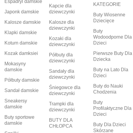
Espadryl damskie
KATEGORIE
Kapcie dla
Japonk damskie
dziewczynki
Buty Wiosenne
Dziecięce
Kalosze damskie
Kalosze dla
dziewczynki
Buty
Klapki damskie
Wodoodporne Dla
Kozaki dla
Koturn damskie
Dzieci
dziewczynki
Kozak damksiei
Pierwsze Buty Dla
Półbuty dla
Dziecka
dziewczynki
Mokasyny
damskie
Buty na Lato Dla
Sandały dla
Dzieci
dziewczynki
Półbuty damskie
Buty do Nauki
Śniegowce dla
Sandał damskie
Chodzenia
dziewczynki
Sneakersy
Buty
Trampki dla
damskie
Profilaktyczne Dla
dziewczynki
Dzieci
Buty sportowe
BUTY DLA
damskie
Buty Dla Dzieci
CHŁOPCA
Skórzane