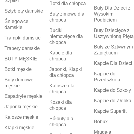
Szpilki
Botki dla chłopca
Buty Dla Dzieci z
Sztyblety damskie
Buty zimowe dla
Wysokim
chłopca
Podbiciem
Śniegowce
damskie
Buciki
Buty Dziecięce z
niemowlęce dla
Usztywnioną Piętą
Trampki damskie
chłopca
Buty ze Sztywnym
Trapery damskie
Kapcie dla
Zapiętkiem
BUTY MĘSKIE
chłopca
Kapcie Dla Dzieci
Botki męskie
Japonki, Klapki
Kapcie do
dla chłopca
Buty domowe
Przedszkola
męskie
Kalosze dla
Kapcie do Szkoły
chłopca
Espadryle męskie
Kapcie do Żłobka
Kozaki dla
Japonki męskie
chłopca
Kapcie Superfit
Kalosze męskie
Półbuty dla
Bobux
chłopca
Klapki męskie
Mrugała