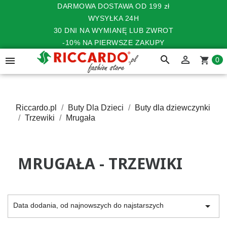
DARMOWA DOSTAWA OD 199 zł
WYSYŁKA 24H
30 DNI NA WYMIANĘ LUB ZWROT
-10% NA PIERWSZE ZAKUPY
search


shopping_cart
0
Riccardo.pl
Buty Dla Dzieci
Buty dla dziewczynki
Trzewiki
Mrugała
MRUGAŁA - TRZEWIKI

Data dodania, od najnowszych do najstarszych