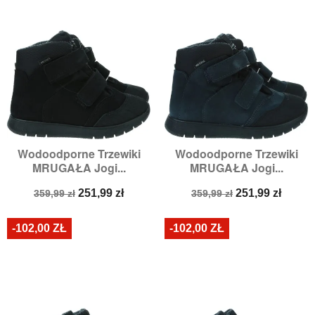
Wodoodporne Trzewiki
Wodoodporne Trzewiki
MRUGAŁA Jogi...
MRUGAŁA Jogi...
Cena
Cena
Cena
Cena
251,99 zł
251,99 zł
359,99 zł
359,99 zł
podstawowa
podstawowa
-102,00 ZŁ
-102,00 ZŁ