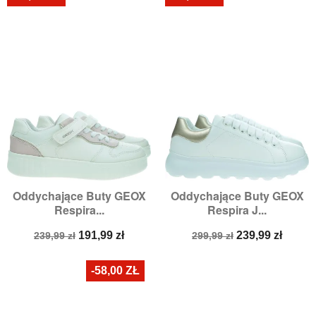
Oddychające Buty GEOX
Oddychające Buty GEOX
Respira...
Respira J...
Cena
Cena
Cena
Cena
191,99 zł
239,99 zł
239,99 zł
299,99 zł
podstawowa
podstawowa
-58,00 ZŁ