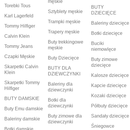
męskie
Torebki Tous
BUTY
Sztyblety męskie
DZIECIĘCE
Karl Lagerfeld
Trampki męskie
Baleriny dziecięce
Tommy Hilfiger
Trapery męskie
Botki dziecięce
Calvin Klein
Buty trekkingowe
Buciki
Tommy Jeans
męskie
niemowlęce
Czapki Męskie
Buty Dziecięce
Buty zimowe
dziecięce
Skarpetki Calvin
BUTY DLA
Klein
DZIEWCZYNKI
Kalosze dziecięce
Skarpetki Tommy
Baleriny dla
Kapcie dziecięce
Hilfiger
dziewczynki
Kozaki dziecięce
BUTY DAMSKIE
Botki dla
dziewczynki
Półbuty dziecięce
Buty Emu damskie
Buty zimowe dla
Sandały dziecięce
Baleriny damskie
dziewczynki
Śniegowce
Botki damskie