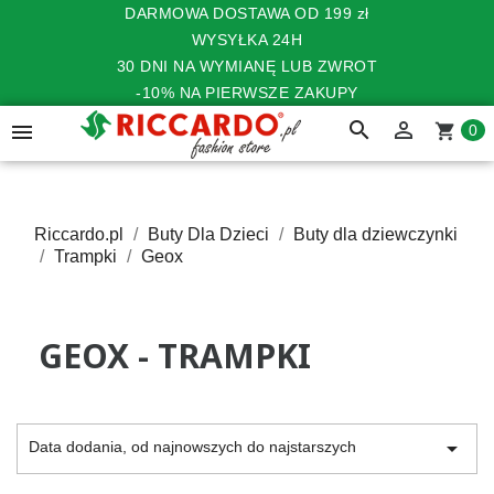
DARMOWA DOSTAWA OD 199 zł
WYSYŁKA 24H
30 DNI NA WYMIANĘ LUB ZWROT
-10% NA PIERWSZE ZAKUPY
search


shopping_cart
0
Riccardo.pl
Buty Dla Dzieci
Buty dla dziewczynki
Trampki
Geox
GEOX - TRAMPKI

Data dodania, od najnowszych do najstarszych