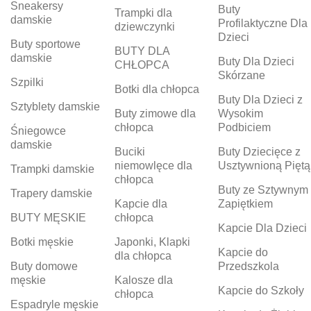
Sneakersy
Buty
Trampki dla
damskie
Profilaktyczne Dla
dziewczynki
Dzieci
Buty sportowe
BUTY DLA
damskie
Buty Dla Dzieci
CHŁOPCA
Skórzane
Szpilki
Botki dla chłopca
Buty Dla Dzieci z
Sztyblety damskie
Buty zimowe dla
Wysokim
chłopca
Podbiciem
Śniegowce
damskie
Buciki
Buty Dziecięce z
niemowlęce dla
Usztywnioną Piętą
Trampki damskie
chłopca
Buty ze Sztywnym
Trapery damskie
Kapcie dla
Zapiętkiem
BUTY MĘSKIE
chłopca
Kapcie Dla Dzieci
Botki męskie
Japonki, Klapki
Kapcie do
dla chłopca
Buty domowe
Przedszkola
męskie
Kalosze dla
Kapcie do Szkoły
chłopca
Espadryle męskie