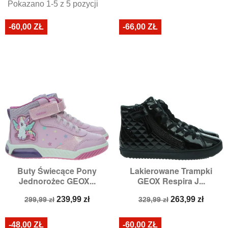
Pokazano 1-5 z 5 pozycji
-60,00 ZŁ
-66,00 ZŁ
Buty Świecące Pony
Lakierowane Trampki
Jednorożec GEOX...
GEOX Respira J...
Cena
Cena
Cena
Cena
239,99 zł
263,99 zł
299,99 zł
329,99 zł
podstawowa
podstawowa
-48,00 ZŁ
-60,00 ZŁ