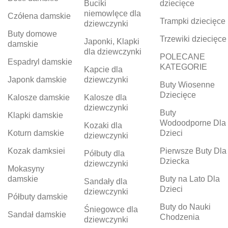
Buciki
dziecięce
niemowlęce dla
Czółena damskie
Trampki dziecięce
dziewczynki
Buty domowe
Trzewiki dziecięce
Japonki, Klapki
damskie
dla dziewczynki
POLECANE
Espadryl damskie
KATEGORIE
Kapcie dla
Japonk damskie
dziewczynki
Buty Wiosenne
Dziecięce
Kalosze damskie
Kalosze dla
dziewczynki
Buty
Klapki damskie
Wodoodporne Dla
Kozaki dla
Koturn damskie
Dzieci
dziewczynki
Kozak damksiei
Pierwsze Buty Dla
Półbuty dla
Dziecka
dziewczynki
Mokasyny
damskie
Buty na Lato Dla
Sandały dla
Dzieci
dziewczynki
Półbuty damskie
Buty do Nauki
Śniegowce dla
Sandał damskie
Chodzenia
dziewczynki