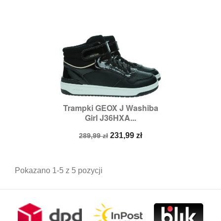
Trampki GEOX J Washiba
Girl J36HXA...
Cena
Cena
231,99 zł
289,99 zł
podstawowa
Pokazano 1-5 z 5 pozycji