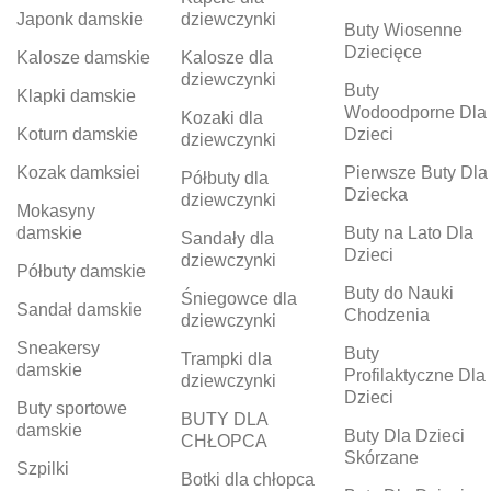
Japonk damskie
dziewczynki
Buty Wiosenne
Dziecięce
Kalosze damskie
Kalosze dla
dziewczynki
Buty
Klapki damskie
Wodoodporne Dla
Kozaki dla
Koturn damskie
Dzieci
dziewczynki
Kozak damksiei
Pierwsze Buty Dla
Półbuty dla
Dziecka
dziewczynki
Mokasyny
damskie
Buty na Lato Dla
Sandały dla
Dzieci
dziewczynki
Półbuty damskie
Buty do Nauki
Śniegowce dla
Sandał damskie
Chodzenia
dziewczynki
Sneakersy
Buty
Trampki dla
damskie
Profilaktyczne Dla
dziewczynki
Dzieci
Buty sportowe
BUTY DLA
damskie
Buty Dla Dzieci
CHŁOPCA
Skórzane
Szpilki
Botki dla chłopca