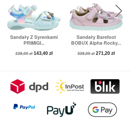
Sandały Z Syrenkami
Sandały Barefoot
PRIMIGI...
BOBUX Alpha Rocky...
Cena
Cena
Cena
Cena
143,40 zł
271,20 zł
239,00 zł
339,00 zł
podstawowa
podstawowa