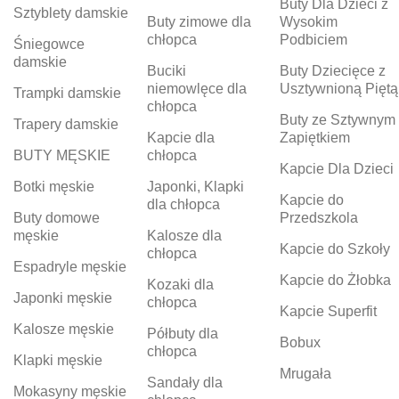
Buty Dla Dzieci z
Sztyblety damskie
Buty zimowe dla
Wysokim
chłopca
Podbiciem
Śniegowce
damskie
Buciki
Buty Dziecięce z
niemowlęce dla
Usztywnioną Piętą
Trampki damskie
chłopca
Buty ze Sztywnym
Trapery damskie
Kapcie dla
Zapiętkiem
BUTY MĘSKIE
chłopca
Kapcie Dla Dzieci
Botki męskie
Japonki, Klapki
Kapcie do
dla chłopca
Buty domowe
Przedszkola
męskie
Kalosze dla
Kapcie do Szkoły
chłopca
Espadryle męskie
Kapcie do Żłobka
Kozaki dla
Japonki męskie
chłopca
Kapcie Superfit
Kalosze męskie
Półbuty dla
Bobux
chłopca
Klapki męskie
Mrugała
Sandały dla
Mokasyny męskie