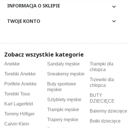
INFORMACJA O SKLEPIE

TWOJE KONTO

Zobacz wszystkie kategorie
Anekke
Sandały męskie
Trampki dla
chłopca
Torebki Anekke
Sneakersy męskie
Trzewiki dla
Portfele Anekke
Buty sportowe
chłopca
męskie
Torebki Tous
BUTY
Sztyblety męskie
DZIECIĘCE
Karl Lagerfeld
Trampki męskie
Baleriny dziecięce
Tommy Hilfiger
Trapery męskie
Botki dziecięce
Calvin Klein