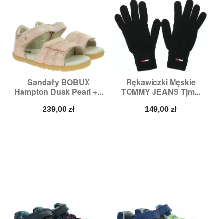
Sandały BOBUX
Rękawiczki Męskie
Hampton Dusk Pearl +...
TOMMY JEANS Tjm...
Cena
Cena
239,00 zł
149,00 zł