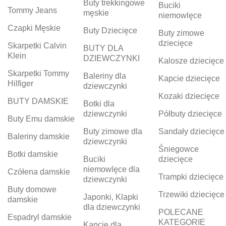
Buty trekkingowe
Buciki
Tommy Jeans
męskie
niemowlęce
Czapki Męskie
Buty Dziecięce
Buty zimowe
dziecięce
Skarpetki Calvin
BUTY DLA
Klein
DZIEWCZYNKI
Kalosze dziecięce
Skarpetki Tommy
Baleriny dla
Kapcie dziecięce
Hilfiger
dziewczynki
Kozaki dziecięce
BUTY DAMSKIE
Botki dla
dziewczynki
Półbuty dziecięce
Buty Emu damskie
Buty zimowe dla
Sandały dziecięce
Baleriny damskie
dziewczynki
Śniegowce
Botki damskie
Buciki
dziecięce
niemowlęce dla
Czółena damskie
Trampki dziecięce
dziewczynki
Buty domowe
Trzewiki dziecięce
Japonki, Klapki
damskie
dla dziewczynki
POLECANE
Espadryl damskie
KATEGORIE
Kapcie dla