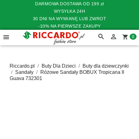
DARMOWA DOSTAWA OD 199 zł
WYSYŁKA 24H
30 DNI NA WYMIANĘ LUB ZWROT
-10% NA PIERWSZE ZAKUPY
search


shopping_cart
0
Riccardo.pl
Buty Dla Dzieci
Buty dla dziewczynki
Sandały
Różowe Sandały BOBUX Tropicana II
Guava 732301