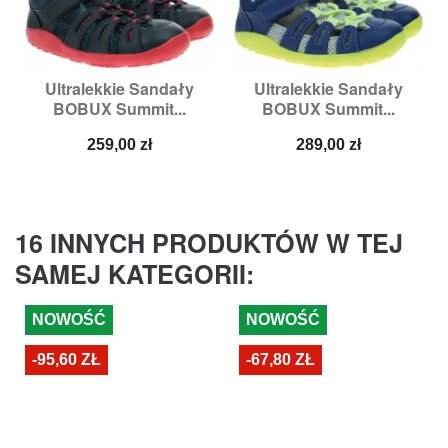
Ultralekkie Sandały
Ultralekkie Sandały
BOBUX Summit...
BOBUX Summit...
Cena
Cena
259,00 zł
289,00 zł
16 INNYCH PRODUKTÓW W TEJ
SAMEJ KATEGORII:
NOWOŚĆ
NOWOŚĆ
-95,60 ZŁ
-67,80 ZŁ