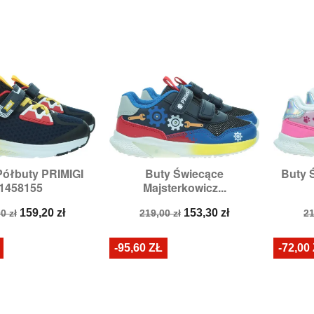
Półbuty PRIMIGI
Buty Świecące
Buty 

zybki podgląd
Szybki podgląd
1458155
Majsterkowicz...
miary:
28,
30
Rozmiary:
24,
25,
26
a
Cena
Cena
Cena
C
159,20 zł
153,30 zł
0 zł
219,00 zł
21
stawowa
podstawowa
p
-95,60 ZŁ
-72,00