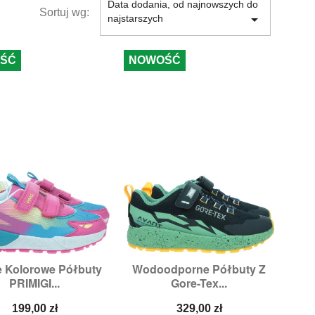
Data dodania, od najnowszych do
Sortuj wg:

najstarszych
ŚĆ
NOWOŚĆ
e Kolorowe Półbuty
Wodoodporne Półbuty Z


Szybki podgląd
Szybki podgląd
PRIMIGI...
Gore-Tex...
Rozmiary:
31
Rozmiary:
30,
31,
34,
36,
39
Cena
Cena
199,00 zł
329,00 zł