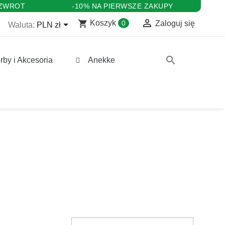
 ZWROT
-10% NA PIERWSZE ZAKUPY

shopping_cart

Koszyk
0
Zaloguj się
Waluta:
PLN zł
search
rby i Akcesoria
Anekke