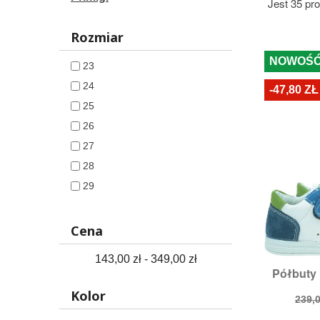
Jest 35 pr
Rozmiar
NOWOŚ
23
24
-47,80 ZŁ
25
26
27
28
29
30
31
Cena
32
143,00 zł - 349,00 zł
33
Półbuty 

S
34
Rozmia
Kolor
Cen
239,0
35
pod