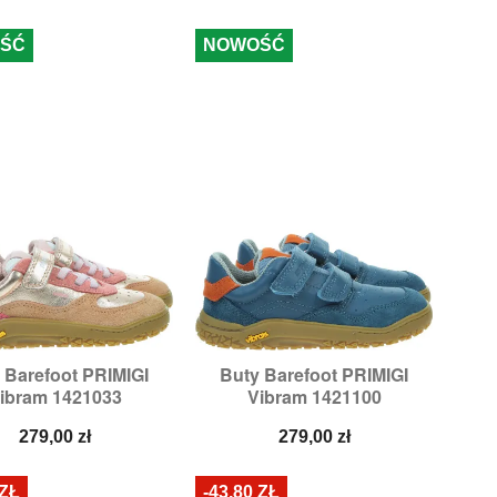
ŚĆ
NOWOŚĆ
 Barefoot PRIMIGI
Buty Barefoot PRIMIGI


Szybki podgląd
Szybki podgląd
ibram 1421033
Vibram 1421100
zmiary:
26,
27,
31
Rozmiary:
27,
28,
31
Cena
Cena
279,00 zł
279,00 zł
 ZŁ
-43,80 ZŁ