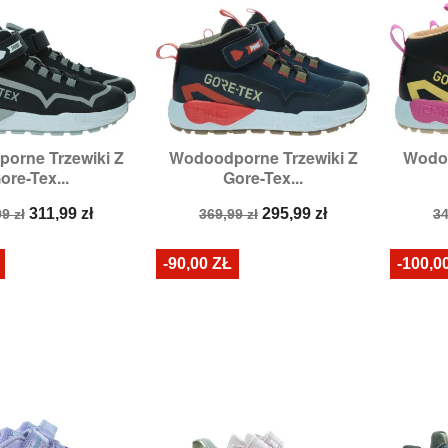
orne Trzewiki Z
Wodoodporne Trzewiki Z
Wodoo

zybki podgląd
Szybki podgląd
ore-Tex...
Gore-Tex...
zmiary:
37
Rozmiary:
31
a
Cena
Cena
Cena
C
311,99 zł
295,99 zł
9 zł
369,99 zł
34
stawowa
podstawowa
p
-90,00 ZŁ
-100,0