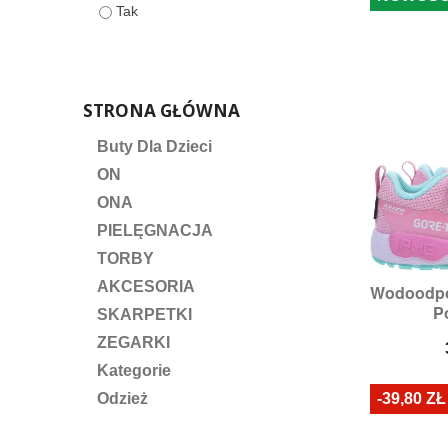
Tak
STRONA GŁÓWNA
Buty Dla Dzieci
ON
ONA
PIELĘGNACJA
TORBY
AKCESORIA
Wodoodpo

S
Pó
Rozmiary
SKARPETKI
32
ZEGARKI
Kategorie
-39,80 ZŁ
Odzież