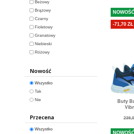
Beżowy
36
Brązowy
37
NOWOŚ
Czarny
39
-71,70 ZŁ
Fioletowy
Granatowy
Niebieski
Różowy
Wielokolorowy
Nowość
Wszystko
Tak
Nie
Buty B

S
Vib
Rozmi
Przecena
Cen
239,0
pod
Wszystko
NOWOŚ