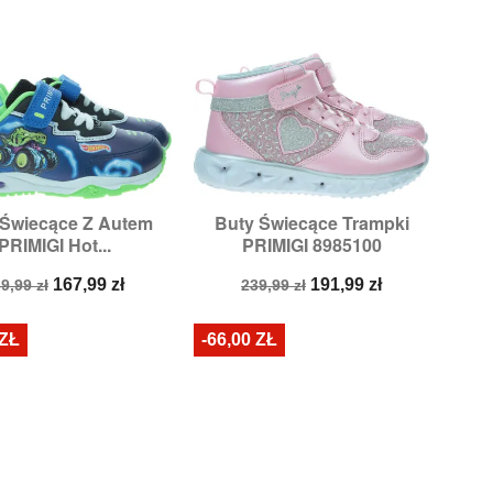
 Świecące Z Autem
Buty Świecące Trampki


Szybki podgląd
Szybki podgląd
PRIMIGI Hot...
PRIMIGI 8985100
zmiary:
24,
25,
28
Rozmiary:
28
ena
Cena
Cena
Cena
167,99 zł
191,99 zł
9,99 zł
239,99 zł
odstawowa
podstawowa
 ZŁ
-66,00 ZŁ