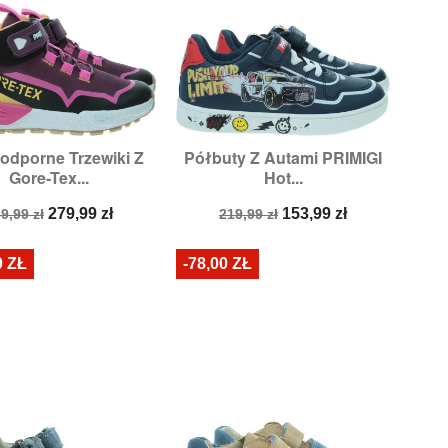
dporne Trzewiki Z
Półbuty Z Autami PRIMIGI


Szybki podgląd
Szybki podgląd
Gore-Tex...
Hot...
Rozmiary:
30
Rozmiary:
30
ena
Cena
Cena
Cena
279,99 zł
153,99 zł
9,99 zł
219,99 zł
odstawowa
podstawowa
0 ZŁ
-78,00 ZŁ