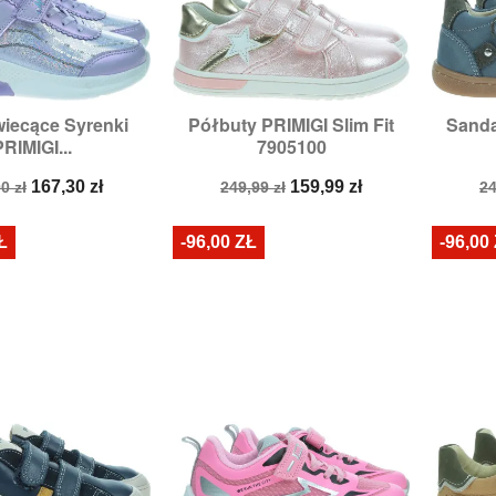
iecące Syrenki
Półbuty PRIMIGI Slim Fit
Sanda

zybki podgląd
Szybki podgląd
PRIMIGI...
7905100
miary:
28,
30
R
a
Cena
Cena
Cena
C
167,30 zł
159,99 zł
0 zł
249,99 zł
24
stawowa
podstawowa
p
Ł
-96,00 ZŁ
-96,00