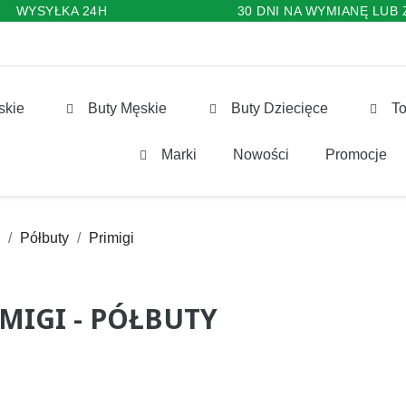
WYSYŁKA 24H
30 DNI NA WYMIANĘ LUB
skie
Buty Męskie
Buty Dziecięce
To
Marki
Nowości
Promocje
Półbuty
Primigi
MIGI - PÓŁBUTY