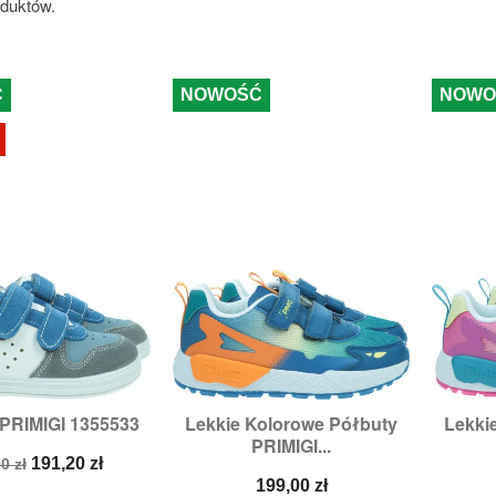
oduktów.
Ć
NOWOŚĆ
NOWO
PRIMIGI 1355533
Lekkie Kolorowe Półbuty
Lekki

zybki podgląd
Szybki podgląd
PRIMIGI...
ry:
24,
26,
27,
28
Rozmiary:
28,
29,
30,
31
a
Cena
191,20 zł
0 zł
stawowa
Cena
199,00 zł