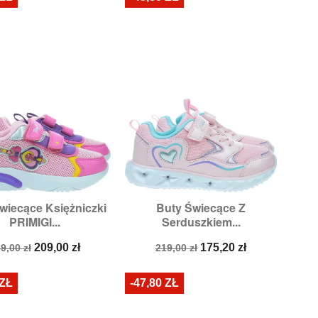
wiecące Księżniczki
Buty Świecące Z


Szybki podgląd
Szybki podgląd
PRIMIGI...
Serduszkiem...
zmiary:
27,
29,
31
Rozmiary:
29
ena
Cena
Cena
Cena
209,00 zł
175,20 zł
9,00 zł
219,00 zł
odstawowa
podstawowa
 ZŁ
-47,80 ZŁ