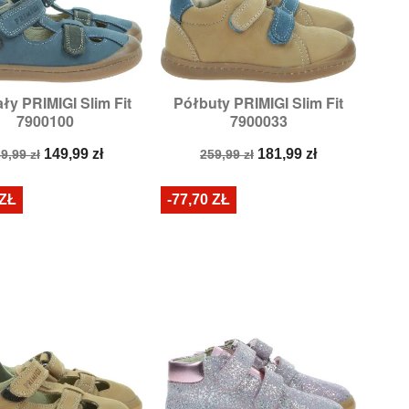
ły PRIMIGI Slim Fit
Półbuty PRIMIGI Slim Fit


Szybki podgląd
Szybki podgląd
7900100
7900033
ozmiary:
23,
25
Rozmiary:
23
ena
Cena
Cena
Cena
149,99 zł
181,99 zł
9,99 zł
259,99 zł
odstawowa
podstawowa
 ZŁ
-77,70 ZŁ