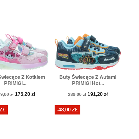
Świecące Z Kotkiem
Buty Świecące Z Autami


Szybki podgląd
Szybki podgląd
PRIMIGI...
PRIMIGI Hot...
Rozmiary:
24
Rozmiary:
24,
25
ena
Cena
Cena
Cena
175,20 zł
191,20 zł
9,00 zł
239,00 zł
odstawowa
podstawowa
 ZŁ
-48,00 ZŁ