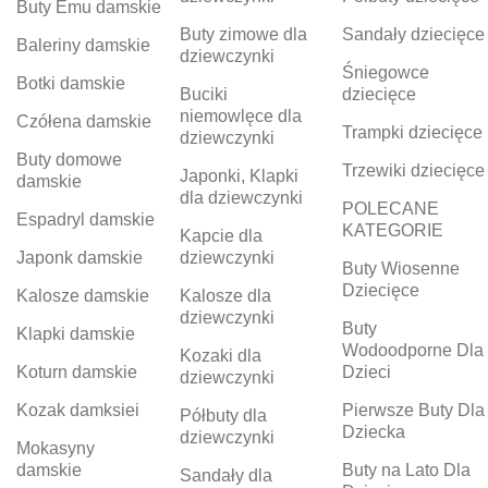
Buty Emu damskie
Buty zimowe dla
Sandały dziecięce
Baleriny damskie
dziewczynki
Śniegowce
Botki damskie
Buciki
dziecięce
niemowlęce dla
Czółena damskie
Trampki dziecięce
dziewczynki
Buty domowe
Trzewiki dziecięce
Japonki, Klapki
damskie
dla dziewczynki
POLECANE
Espadryl damskie
KATEGORIE
Kapcie dla
Japonk damskie
dziewczynki
Buty Wiosenne
Dziecięce
Kalosze damskie
Kalosze dla
dziewczynki
Buty
Klapki damskie
Wodoodporne Dla
Kozaki dla
Koturn damskie
Dzieci
dziewczynki
Kozak damksiei
Pierwsze Buty Dla
Półbuty dla
Dziecka
dziewczynki
Mokasyny
damskie
Buty na Lato Dla
Sandały dla