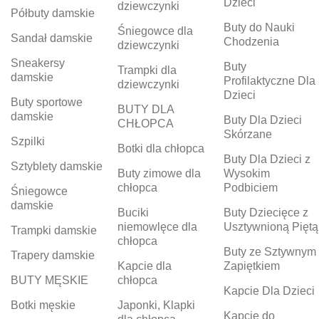
Dzieci
dziewczynki
Półbuty damskie
Buty do Nauki
Śniegowce dla
Sandał damskie
Chodzenia
dziewczynki
Sneakersy
Buty
Trampki dla
damskie
Profilaktyczne Dla
dziewczynki
Dzieci
Buty sportowe
BUTY DLA
damskie
Buty Dla Dzieci
CHŁOPCA
Skórzane
Szpilki
Botki dla chłopca
Buty Dla Dzieci z
Sztyblety damskie
Buty zimowe dla
Wysokim
chłopca
Podbiciem
Śniegowce
damskie
Buciki
Buty Dziecięce z
niemowlęce dla
Usztywnioną Piętą
Trampki damskie
chłopca
Buty ze Sztywnym
Trapery damskie
Kapcie dla
Zapiętkiem
BUTY MĘSKIE
chłopca
Kapcie Dla Dzieci
Botki męskie
Japonki, Klapki
Kapcie do