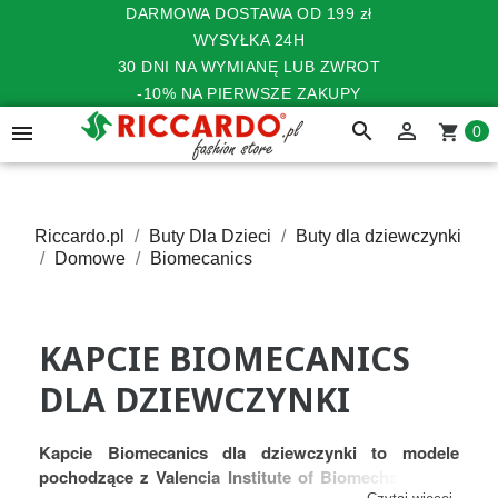
DARMOWA DOSTAWA OD 199 zł
WYSYŁKA 24H
30 DNI NA WYMIANĘ LUB ZWROT
-10% NA PIERWSZE ZAKUPY
search


shopping_cart
0
Riccardo.pl
Buty Dla Dzieci
Buty dla dziewczynki
Domowe
Biomecanics
KAPCIE BIOMECANICS
DLA DZIEWCZYNKI
Kapcie Biomecanics dla dziewczynki to modele
pochodzące z Valencia Institute of Biomechanics
. To