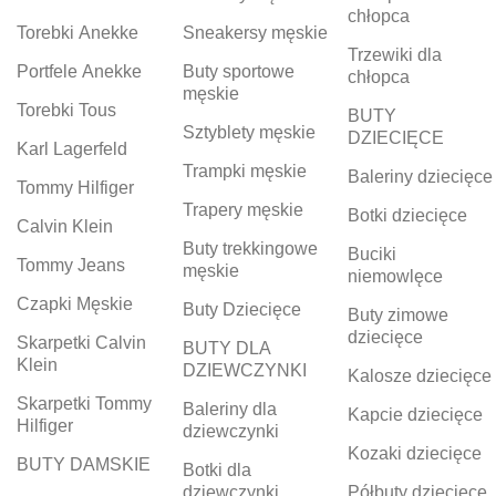
chłopca
Torebki Anekke
Sneakersy męskie
Trzewiki dla
Portfele Anekke
Buty sportowe
chłopca
męskie
Torebki Tous
BUTY
Sztyblety męskie
DZIECIĘCE
Karl Lagerfeld
Trampki męskie
Baleriny dziecięce
Tommy Hilfiger
Trapery męskie
Botki dziecięce
Calvin Klein
Buty trekkingowe
Buciki
Tommy Jeans
męskie
niemowlęce
Czapki Męskie
Buty Dziecięce
Buty zimowe
dziecięce
Skarpetki Calvin
BUTY DLA
Klein
DZIEWCZYNKI
Kalosze dziecięce
Skarpetki Tommy
Baleriny dla
Kapcie dziecięce
Hilfiger
dziewczynki
Kozaki dziecięce
BUTY DAMSKIE
Botki dla
dziewczynki
Półbuty dziecięce