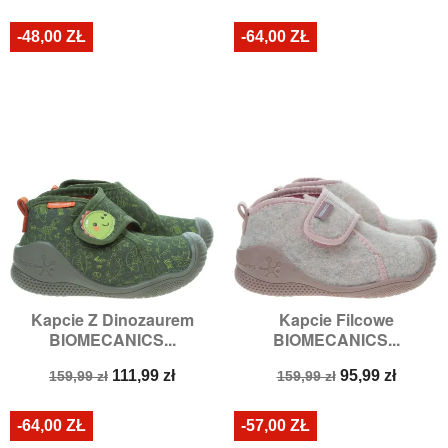
podstawowa
podstawowa
-48,00 ZŁ
-64,00 ZŁ
Kapcie Z Dinozaurem
Kapcie Filcowe
BIOMECANICS...
BIOMECANICS...
Cena
Cena
Cena
Cena
111,99 zł
95,99 zł
159,99 zł
159,99 zł
podstawowa
podstawowa
-64,00 ZŁ
-57,00 ZŁ