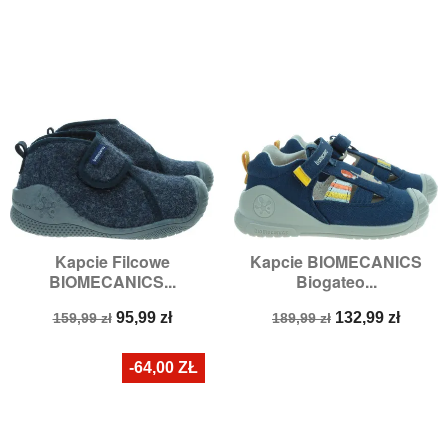
Kapcie Filcowe
Kapcie BIOMECANICS
BIOMECANICS...
Biogateo...
Cena
Cena
Cena
Cena
95,99 zł
132,99 zł
159,99 zł
189,99 zł
podstawowa
podstawowa
-64,00 ZŁ