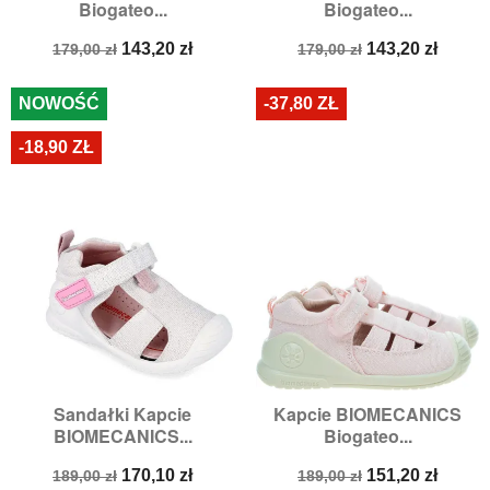
Biogateo...
Biogateo...
Cena
Cena
Cena
Cena
143,20 zł
143,20 zł
179,00 zł
179,00 zł
podstawowa
podstawowa
NOWOŚĆ
-37,80 ZŁ
-18,90 ZŁ
Sandałki Kapcie
Kapcie BIOMECANICS
BIOMECANICS...
Biogateo...
Cena
Cena
Cena
Cena
170,10 zł
151,20 zł
189,00 zł
189,00 zł