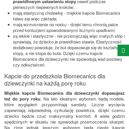
prawidłowym ustawieniu stopy
nawet podczas
pierwszych niepewnych kroków;
mają elastyczną cholewkę - miękkie kapcie Biomecanics
łatwo się więc zakłada;
mają wzmocnienie na nosku - dzięki temu chronią palce
przed kontuzjami spowodowanymi licznymi upadkami;
są lekkie i elastyczne - nie przemęczają więc małych stóp i
sprawiają, że dziecko je prawidłowo stawia. Elastyczność
dodatkowo powoduje, że but dopasowuje się do kształtu
stopy, a nie stopa do buta. Dzięki czemu kapcie
Biomecanics dla dziewczynki nie spowodują wad postawy
czy odkształceń.
Kapcie do przedszkola Biomecanics dla
dziewczynki na każdą porę roku
Miękkie kapcie Biomecanics dla dziewczynki dopasujesz
też do pory roku
. Na lato idealnym wyborem będą modele,
które wyglądem przypominają sandały. Liczne wycięcia
zapewniają odpowiednią cyrkulację powietrza, dzięki czemu
dziecko będzie czuć maksymalny komfort. A wiele godzin
spędzonych w obuwiu nie spowoduje przemoczenia skarpet.
Na zimę jednak lepszym wyborem będą ciepłe kapcie