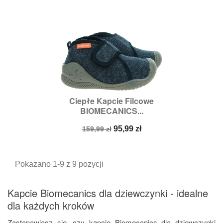
Ciepłe Kapcie Filcowe
BIOMECANICS...
Cena
Cena
95,99 zł
159,99 zł
podstawowa
Pokazano 1-9 z 9 pozycji
Kapcie Biomecanics dla dziewczynki - idealne
dla każdych kroków
Zastanawiasz się, czy kapcie Biomecanics dla dziewczynki