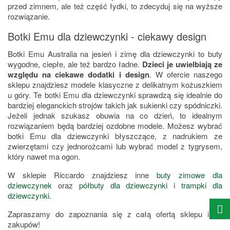
przed zimnem, ale też część łydki, to zdecyduj się na wyższe
rozwiązanie.
Botki Emu dla dziewczynki - ciekawy design
Botki Emu Australia na jesień i zimę dla dziewczynki to buty
wygodne, ciepłe, ale też bardzo ładne.
Dzieci je uwielbiają ze
względu na ciekawe dodatki i design
. W ofercie naszego
sklepu znajdziesz modele klasyczne z delikatnym kożuszkiem
u góry. Te botki Emu dla dziewczynki sprawdzą się idealnie do
bardziej eleganckich strojów takich jak sukienki czy spódniczki.
Jeżeli jednak szukasz obuwia na co dzień, to idealnym
rozwiązaniem będą bardziej ozdobne modele. Możesz wybrać
botki Emu dla dziewczynki błyszczące, z nadrukiem ze
zwierzętami czy jednorożcami lub wybrać model z tygrysem,
który nawet ma ogon.
W sklepie Riccardo znajdziesz inne
buty zimowe dla
dziewczynek
oraz
półbuty dla dziewczynki
i
trampki dla
dziewczynki
.
Zapraszamy do zapoznania się z całą ofertą sklepu i do
zakupów!