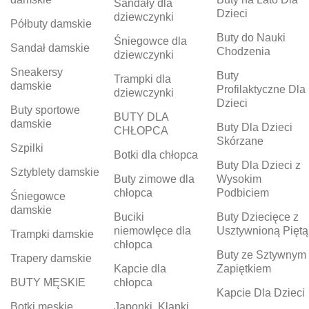
Sandały dla
Dzieci
dziewczynki
Półbuty damskie
Buty do Nauki
Śniegowce dla
Sandał damskie
Chodzenia
dziewczynki
Sneakersy
Buty
Trampki dla
damskie
Profilaktyczne Dla
dziewczynki
Dzieci
Buty sportowe
BUTY DLA
damskie
Buty Dla Dzieci
CHŁOPCA
Skórzane
Szpilki
Botki dla chłopca
Buty Dla Dzieci z
Sztyblety damskie
Buty zimowe dla
Wysokim
chłopca
Podbiciem
Śniegowce
damskie
Buciki
Buty Dziecięce z
niemowlęce dla
Usztywnioną Piętą
Trampki damskie
chłopca
Buty ze Sztywnym
Trapery damskie
Kapcie dla
Zapiętkiem
BUTY MĘSKIE
chłopca
Kapcie Dla Dzieci
Botki męskie
Japonki, Klapki