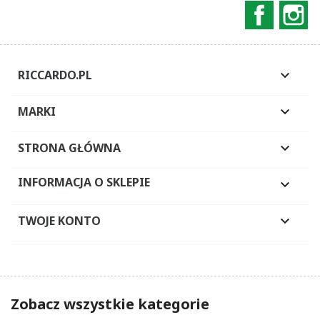
Faceboo
In
RICCARDO.PL

MARKI

STRONA GŁÓWNA

INFORMACJA O SKLEPIE

TWOJE KONTO

Zobacz wszystkie kategorie