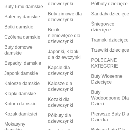
dziewczynki
Półbuty dziecięce
Buty Emu damskie
Buty zimowe dla
Sandały dziecięce
Baleriny damskie
dziewczynki
Śniegowce
Botki damskie
Buciki
dziecięce
niemowlęce dla
Czółena damskie
Trampki dziecięce
dziewczynki
Buty domowe
Trzewiki dziecięce
Japonki, Klapki
damskie
dla dziewczynki
POLECANE
Espadryl damskie
KATEGORIE
Kapcie dla
Japonk damskie
dziewczynki
Buty Wiosenne
Dziecięce
Kalosze damskie
Kalosze dla
dziewczynki
Buty
Klapki damskie
Wodoodporne Dla
Kozaki dla
Koturn damskie
Dzieci
dziewczynki
Kozak damksiei
Pierwsze Buty Dla
Półbuty dla
Dziecka
dziewczynki
Mokasyny
damskie
Buty na Lato Dla