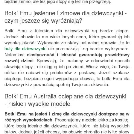
będzie zimno, ale też jego stopy się też nie przegrzeją.
Botki Emu jesienne i zimowe dla dziewczynki -
czym jeszcze się wyróżniają?
Botki Emu z futerkiem dla dziewczynki są bardzo ciepłe.
Jednak obuwie to ma wiele innych cech, które gwarantują ich
wysoką jakość. Wykonanie ze skóry naturalnej sprawia, że te
buty dla dziewczynki
nie przemakają i są bardzo wytrzymałe.
Natomiast
elastyczność i lekkość gwarantują prawidłowy
rozwój dzieci
. Sprawiają, że maluchy w odpowiedni sposób
stawiają stopy i nie ciągną ich po ziemi. Wiesz więc, że Twoja
córka nie nabawi się problemów z postawą. Jeżeli szukasz
ciepłego, bezpiecznego i wygodnego obuwia, to botki Emu dla
dziewczynki z pewnością spełnią Twoje oczekiwania.
Botki Emu Australia ocieplane dla dziewczynki
- niskie i wysokie modele
Botki Emu na jesień i zimę dla dziewczynki dostępne są w
różnych wysokościach
. Proponujemy modele lekko za kostkę,
które będą idealne dla dziewczynek, które nie lubią wysokich
butów. Jednak jeżeli chcesz, by obuwie chroniło nie tylko stopy