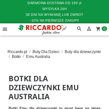
DARMOWA DOSTAWA OD 199 zł
WYSYŁKA 24H
30 DNI NA WYMIANĘ LUB ZWROT
-10% NA PIERWSZE ZAKUPY
search


shopping_cart
0
Riccardo.pl
Buty Dla Dzieci
Buty dla dziewczynki
Botki
Emu Australia
BOTKI DLA
DZIEWCZYNKI EMU
AUSTRALIA
Botki Emu dla dziewczynki to must have na okres