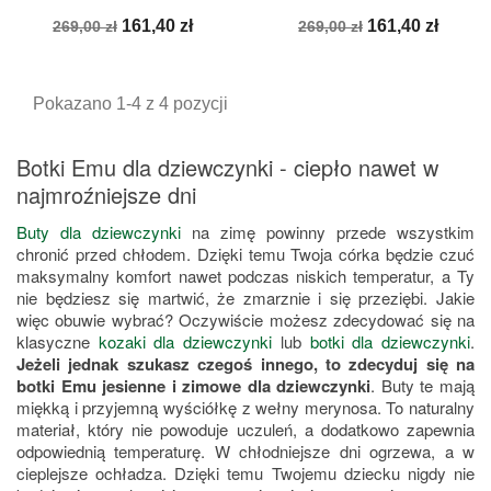
Cena
Cena
Cena
Cena
161,40 zł
161,40 zł
269,00 zł
269,00 zł
podstawowa
podstawowa
Pokazano 1-4 z 4 pozycji
Botki Emu dla dziewczynki - ciepło nawet w
najmroźniejsze dni
Buty dla dziewczynki
na zimę powinny przede wszystkim
chronić przed chłodem. Dzięki temu Twoja córka będzie czuć
maksymalny komfort nawet podczas niskich temperatur, a Ty
nie będziesz się martwić, że zmarznie i się przeziębi. Jakie
więc obuwie wybrać? Oczywiście możesz zdecydować się na
klasyczne
kozaki dla dziewczynki
lub
botki dla dziewczynki
.
Jeżeli jednak szukasz czegoś innego, to zdecyduj się na
botki Emu jesienne i zimowe dla dziewczynki
. Buty te mają
miękką i przyjemną wyściółkę z wełny merynosa. To naturalny
materiał, który nie powoduje uczuleń, a dodatkowo zapewnia
odpowiednią temperaturę. W chłodniejsze dni ogrzewa, a w
cieplejsze ochładza. Dzięki temu Twojemu dziecku nigdy nie