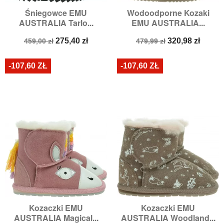
Śniegowce EMU
Wodoodporne Kozaki
AUSTRALIA Tarlo...
EMU AUSTRALIA...
Cena
Cena
Cena
Cena
275,40 zł
320,98 zł
459,00 zł
479,99 zł
podstawowa
podstawowa
-107,60 ZŁ
-107,60 ZŁ
Kozaczki EMU
Kozaczki EMU
AUSTRALIA Magical...
AUSTRALIA Woodland...