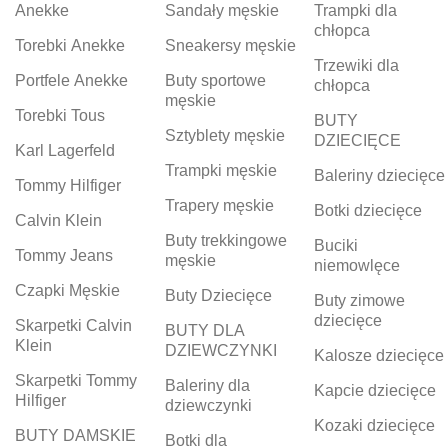
Anekke
Sandały męskie
Trampki dla
chłopca
Torebki Anekke
Sneakersy męskie
Trzewiki dla
Portfele Anekke
Buty sportowe
chłopca
męskie
Torebki Tous
BUTY
Sztyblety męskie
DZIECIĘCE
Karl Lagerfeld
Trampki męskie
Baleriny dziecięce
Tommy Hilfiger
Trapery męskie
Botki dziecięce
Calvin Klein
Buty trekkingowe
Buciki
Tommy Jeans
męskie
niemowlęce
Czapki Męskie
Buty Dziecięce
Buty zimowe
dziecięce
Skarpetki Calvin
BUTY DLA
Klein
DZIEWCZYNKI
Kalosze dziecięce
Skarpetki Tommy
Baleriny dla
Kapcie dziecięce
Hilfiger
dziewczynki
Kozaki dziecięce
BUTY DAMSKIE
Botki dla