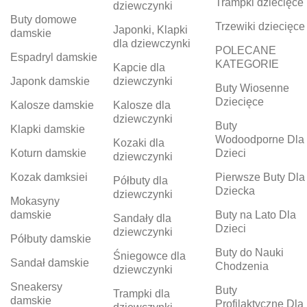
Trampki dziecięce
dziewczynki
Buty domowe
Trzewiki dziecięce
Japonki, Klapki
damskie
dla dziewczynki
POLECANE
Espadryl damskie
KATEGORIE
Kapcie dla
Japonk damskie
dziewczynki
Buty Wiosenne
Dziecięce
Kalosze damskie
Kalosze dla
dziewczynki
Buty
Klapki damskie
Wodoodporne Dla
Kozaki dla
Koturn damskie
Dzieci
dziewczynki
Kozak damksiei
Pierwsze Buty Dla
Półbuty dla
Dziecka
dziewczynki
Mokasyny
damskie
Buty na Lato Dla
Sandały dla
Dzieci
dziewczynki
Półbuty damskie
Buty do Nauki
Śniegowce dla
Sandał damskie
Chodzenia
dziewczynki
Sneakersy
Buty
Trampki dla
damskie
Profilaktyczne Dla