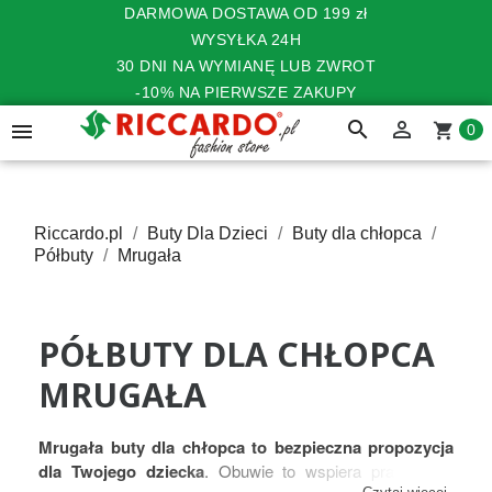
DARMOWA DOSTAWA OD 199 zł
WYSYŁKA 24H
30 DNI NA WYMIANĘ LUB ZWROT
-10% NA PIERWSZE ZAKUPY
search


shopping_cart
0
Riccardo.pl
Buty Dla Dzieci
Buty dla chłopca
Półbuty
Mrugała
PÓŁBUTY DLA CHŁOPCA
MRUGAŁA
Mrugała buty dla chłopca to bezpieczna propozycja
dla Twojego dziecka
. Obuwie to wspiera prawidłowy