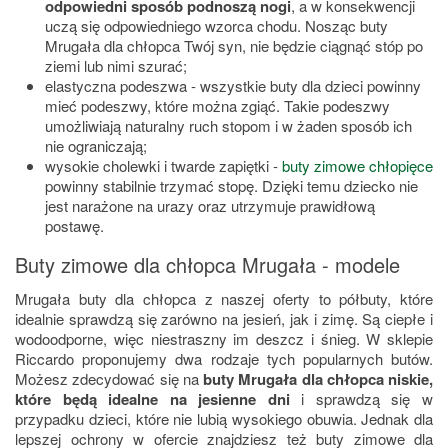
odpowiedni sposób podnoszą nogi
, a w konsekwencji
uczą się odpowiedniego wzorca chodu. Nosząc buty
Mrugała dla chłopca Twój syn, nie będzie ciągnąć stóp po
ziemi lub nimi szurać;
elastyczna podeszwa - wszystkie buty dla dzieci powinny
mieć podeszwy, które można zgiąć. Takie podeszwy
umożliwiają naturalny ruch stopom i w żaden sposób ich
nie ograniczają;
wysokie cholewki i twarde zapiętki -
buty zimowe chłopięce
powinny stabilnie trzymać stopę. Dzięki temu dziecko nie
jest narażone na urazy oraz utrzymuje prawidłową
postawę.
Buty zimowe dla chłopca Mrugała - modele
Mrugała buty dla chłopca z naszej oferty to półbuty, które
idealnie sprawdzą się zarówno na jesień, jak i zimę. Są ciepłe i
wodoodporne, więc niestraszny im deszcz i śnieg. W sklepie
Riccardo proponujemy dwa rodzaje tych popularnych butów.
Możesz zdecydować się na
buty Mrugała dla chłopca niskie,
które będą idealne na jesienne dni
i sprawdzą się w
przypadku dzieci, które nie lubią wysokiego obuwia. Jednak dla
lepszej ochrony w ofercie znajdziesz też buty zimowe dla