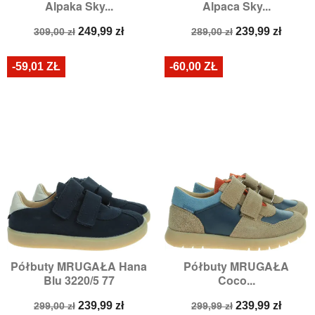
Alpaka Sky...
Alpaca Sky...
Cena
Cena
Cena
Cena
249,99 zł
239,99 zł
309,00 zł
289,00 zł
podstawowa
podstawowa
-59,01 ZŁ
-60,00 ZŁ
Półbuty MRUGAŁA Hana
Półbuty MRUGAŁA
Blu 3220/5 77
Coco...
Cena
Cena
Cena
Cena
239,99 zł
239,99 zł
299,00 zł
299,99 zł