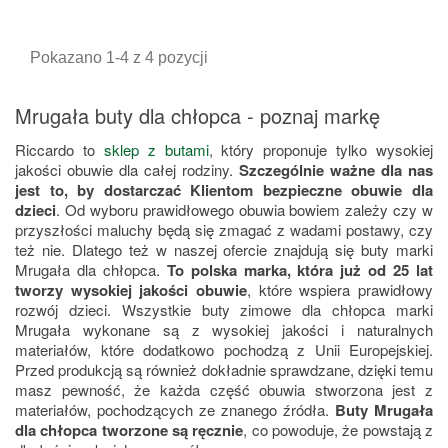
podstawowa
podstawowa
Pokazano 1-4 z 4 pozycji
Mrugała buty dla chłopca - poznaj markę
Riccardo to
sklep z butami
, który proponuje tylko wysokiej
jakości obuwie dla całej rodziny.
Szczególnie ważne dla nas
jest to, by dostarczać Klientom bezpieczne obuwie dla
dzieci
. Od wyboru prawidłowego obuwia bowiem zależy czy w
przyszłości maluchy będą się zmagać z wadami postawy, czy
też nie. Dlatego też w naszej ofercie znajdują się buty marki
Mrugała dla chłopca.
To polska marka, która już od 25 lat
tworzy wysokiej jakości obuwie
, które wspiera prawidłowy
rozwój dzieci. Wszystkie buty zimowe dla chłopca marki
Mrugała wykonane są z wysokiej jakości i naturalnych
materiałów, które dodatkowo pochodzą z Unii Europejskiej.
Przed produkcją są również dokładnie sprawdzane, dzięki temu
masz pewność, że każda część obuwia stworzona jest z
materiałów, pochodzących ze znanego źródła.
Buty Mrugała
dla chłopca tworzone są ręcznie
, co powoduje, że powstają z