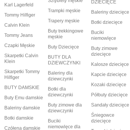
Sztyblety męskie
DZIECIĘCE
Karl Lagerfeld
Trampki męskie
Baleriny dziecięce
Tommy Hilfiger
Trapery męskie
Botki dziecięce
Calvin Klein
Buty trekkingowe
Buciki
Tommy Jeans
męskie
niemowlęce
Czapki Męskie
Buty Dziecięce
Buty zimowe
dziecięce
Skarpetki Calvin
BUTY DLA
Klein
DZIEWCZYNKI
Kalosze dziecięce
Skarpetki Tommy
Baleriny dla
Kapcie dziecięce
Hilfiger
dziewczynki
Kozaki dziecięce
BUTY DAMSKIE
Botki dla
dziewczynki
Półbuty dziecięce
Buty Emu damskie
Buty zimowe dla
Sandały dziecięce
Baleriny damskie
dziewczynki
Śniegowce
Botki damskie
Buciki
dziecięce
niemowlęce dla
Czółena damskie