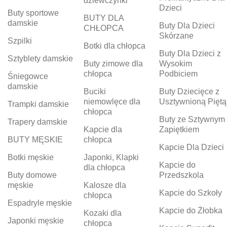
dziewczynki
Dzieci
Buty sportowe
BUTY DLA
damskie
Buty Dla Dzieci
CHŁOPCA
Skórzane
Szpilki
Botki dla chłopca
Buty Dla Dzieci z
Sztyblety damskie
Buty zimowe dla
Wysokim
chłopca
Podbiciem
Śniegowce
damskie
Buciki
Buty Dziecięce z
niemowlęce dla
Usztywnioną Piętą
Trampki damskie
chłopca
Buty ze Sztywnym
Trapery damskie
Kapcie dla
Zapiętkiem
BUTY MĘSKIE
chłopca
Kapcie Dla Dzieci
Botki męskie
Japonki, Klapki
Kapcie do
dla chłopca
Buty domowe
Przedszkola
męskie
Kalosze dla
Kapcie do Szkoły
chłopca
Espadryle męskie
Kapcie do Żłobka
Kozaki dla
Japonki męskie
chłopca