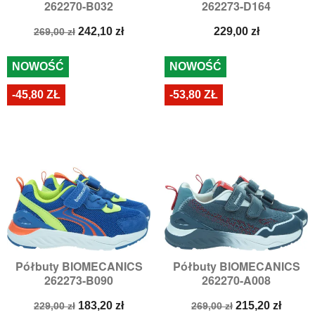
262270-B032
262273-D164
Cena
Cena
Cena
242,10 zł
229,00 zł
269,00 zł
podstawowa
NOWOŚĆ
NOWOŚĆ
-45,80 ZŁ
-53,80 ZŁ
Półbuty BIOMECANICS
Półbuty BIOMECANICS
262273-B090
262270-A008
Cena
Cena
Cena
Cena
183,20 zł
215,20 zł
229,00 zł
269,00 zł