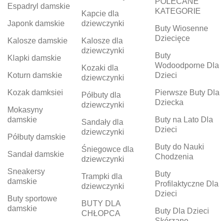
POLECANE
Espadryl damskie
KATEGORIE
Kapcie dla
Japonk damskie
dziewczynki
Buty Wiosenne
Dziecięce
Kalosze damskie
Kalosze dla
dziewczynki
Buty
Klapki damskie
Wodoodporne Dla
Kozaki dla
Koturn damskie
Dzieci
dziewczynki
Kozak damksiei
Pierwsze Buty Dla
Półbuty dla
Dziecka
dziewczynki
Mokasyny
damskie
Buty na Lato Dla
Sandały dla
Dzieci
dziewczynki
Półbuty damskie
Buty do Nauki
Śniegowce dla
Sandał damskie
Chodzenia
dziewczynki
Sneakersy
Buty
Trampki dla
damskie
Profilaktyczne Dla
dziewczynki
Dzieci
Buty sportowe
BUTY DLA
damskie
Buty Dla Dzieci
CHŁOPCA
Skórzane