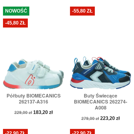
podstawowa
podstawowa
NOWOŚĆ
-55,80 ZŁ
-45,80 ZŁ
Półbuty BIOMECANICS
Buty Świecące
262137-A316
BIOMECANICS 262274-
A008
Cena
Cena
183,20 zł
229,00 zł
podstawowa
Cena
Cena
223,20 zł
279,00 zł
podstawowa
-22,90 ZŁ
-22,90 ZŁ