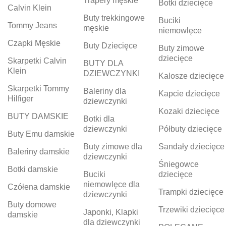
Trapery męskie
Botki dziecięce
Calvin Klein
Buty trekkingowe
Buciki
Tommy Jeans
męskie
niemowlęce
Czapki Męskie
Buty Dziecięce
Buty zimowe
dziecięce
Skarpetki Calvin
BUTY DLA
Klein
DZIEWCZYNKI
Kalosze dziecięce
Skarpetki Tommy
Baleriny dla
Kapcie dziecięce
Hilfiger
dziewczynki
Kozaki dziecięce
BUTY DAMSKIE
Botki dla
dziewczynki
Półbuty dziecięce
Buty Emu damskie
Buty zimowe dla
Sandały dziecięce
Baleriny damskie
dziewczynki
Śniegowce
Botki damskie
Buciki
dziecięce
niemowlęce dla
Czółena damskie
Trampki dziecięce
dziewczynki
Buty domowe
Trzewiki dziecięce
Japonki, Klapki
damskie
dla dziewczynki