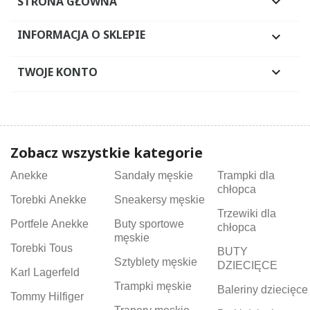
STRONA GŁÓWNA

INFORMACJA O SKLEPIE

TWOJE KONTO

Zobacz wszystkie kategorie
Anekke
Sandały męskie
Trampki dla
chłopca
Torebki Anekke
Sneakersy męskie
Trzewiki dla
Portfele Anekke
Buty sportowe
chłopca
męskie
Torebki Tous
BUTY
Sztyblety męskie
DZIECIĘCE
Karl Lagerfeld
Trampki męskie
Baleriny dziecięce
Tommy Hilfiger