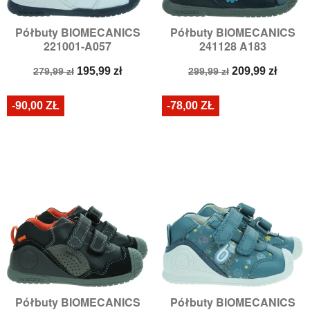
Półbuty BIOMECANICS
Półbuty BIOMECANICS
221001-A057
241128 A183
Cena
Cena
Cena
Cena
195,99 zł
209,99 zł
279,99 zł
299,99 zł
podstawowa
podstawowa
-90,00 ZŁ
-78,00 ZŁ
Półbuty BIOMECANICS
Półbuty BIOMECANICS