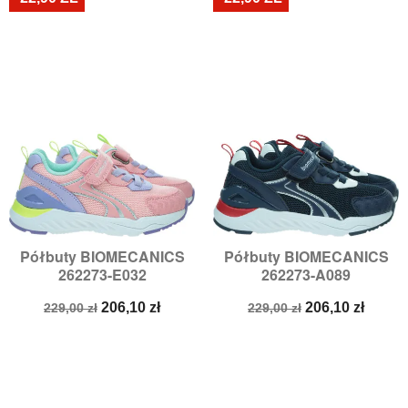
Półbuty BIOMECANICS
Półbuty BIOMECANICS
262273-E032
262273-A089
Cena
Cena
Cena
Cena
206,10 zł
206,10 zł
229,00 zł
229,00 zł
podstawowa
podstawowa