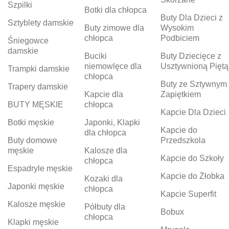
Szpilki
Botki dla chłopca
Buty Dla Dzieci z
Sztyblety damskie
Buty zimowe dla
Wysokim
chłopca
Podbiciem
Śniegowce
damskie
Buciki
Buty Dziecięce z
niemowlęce dla
Usztywnioną Piętą
Trampki damskie
chłopca
Buty ze Sztywnym
Trapery damskie
Kapcie dla
Zapiętkiem
BUTY MĘSKIE
chłopca
Kapcie Dla Dzieci
Botki męskie
Japonki, Klapki
Kapcie do
dla chłopca
Buty domowe
Przedszkola
męskie
Kalosze dla
Kapcie do Szkoły
chłopca
Espadryle męskie
Kapcie do Żłobka
Kozaki dla
Japonki męskie
chłopca
Kapcie Superfit
Kalosze męskie
Półbuty dla
Bobux
chłopca
Klapki męskie