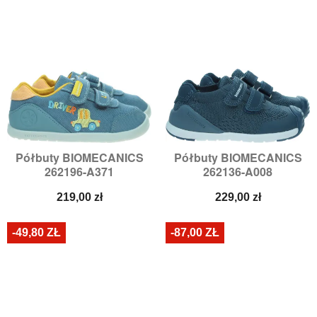
Półbuty BIOMECANICS
Półbuty BIOMECANICS
262196-A371
262136-A008
Cena
Cena
219,00 zł
229,00 zł
-49,80 ZŁ
-87,00 ZŁ