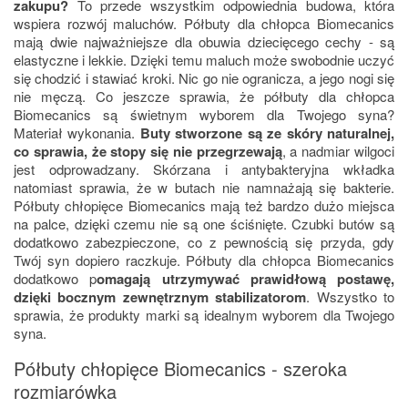
zakupu?
To przede wszystkim odpowiednia budowa, która
wspiera rozwój maluchów. Półbuty dla chłopca Biomecanics
mają dwie najważniejsze dla obuwia dziecięcego cechy - są
elastyczne i lekkie. Dzięki temu maluch może swobodnie uczyć
się chodzić i stawiać kroki. Nic go nie ogranicza, a jego nogi się
nie męczą. Co jeszcze sprawia, że półbuty dla chłopca
Biomecanics są świetnym wyborem dla Twojego syna?
Materiał wykonania.
Buty stworzone są ze skóry naturalnej,
co sprawia, że stopy się nie przegrzewają
, a nadmiar wilgoci
jest odprowadzany. Skórzana i antybakteryjna wkładka
natomiast sprawia, że w butach nie namnażają się bakterie.
Półbuty chłopięce Biomecanics mają też bardzo dużo miejsca
na palce, dzięki czemu nie są one ściśnięte. Czubki butów są
dodatkowo zabezpieczone, co z pewnością się przyda, gdy
Twój syn dopiero raczkuje. Półbuty dla chłopca Biomecanics
dodatkowo p
omagają utrzymywać prawidłową postawę,
dzięki bocznym zewnętrznym stabilizatorom
. Wszystko to
sprawia, że produkty marki są idealnym wyborem dla Twojego
syna.
Półbuty chłopięce Biomecanics - szeroka
rozmiarówka