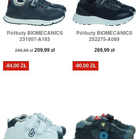
Półbuty BIOMECANICS
Półbuty BIOMECANICS
231007-A183
252275-A089
Cena
Cena
Cena
209,99 zł
269,99 zł
299,99 zł
podstawowa
-84,00 ZŁ
-90,00 ZŁ