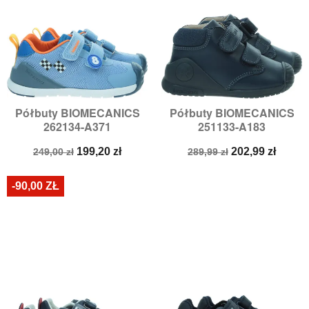
Półbuty BIOMECANICS
Półbuty BIOMECANICS
262134-A371
251133-A183
Cena
Cena
Cena
Cena
199,20 zł
202,99 zł
249,00 zł
289,99 zł
podstawowa
podstawowa
-90,00 ZŁ