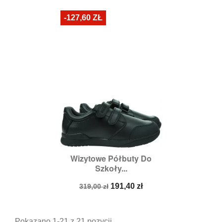
podstawowa
podstawowa
-127,60 ZŁ
Wizytowe Półbuty Do
Szkoły...
Cena
Cena
191,40 zł
319,00 zł
podstawowa
Pokazano 1-21 z 21 pozycji