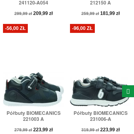
241120-A054
212150 A
Cena
Cena
Cena
Cena
209,99 zł
181,99 zł
299,99 zł
259,99 zł
podstawowa
podstawowa
-56,00 ZŁ
-96,00 ZŁ
Półbuty BIOMECANICS
Półbuty BIOMECANICS
221003 A
231006-A
Cena
Cena
Cena
Cena
223,99 zł
223,99 zł
279,99 zł
319,99 zł