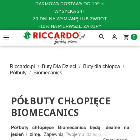
DARMOWA DOSTAWA OD 199 zł
WYSYŁKA 24H
30 DNI NA WYMIANĘ LUB ZWROT
-10% NA PIERWSZE ZAKUPY
search


shopping_cart
0
Riccardo.pl
Buty Dla Dzieci
Buty dla chłopca
Półbuty
Biomecanics
PÓŁBUTY CHŁOPIĘCE
BIOMECANICS
Półbuty chłopięce Biomecanics będą idealne na
jesień i zimę
. Zapewnią Twojemu dziecku ciepło w te