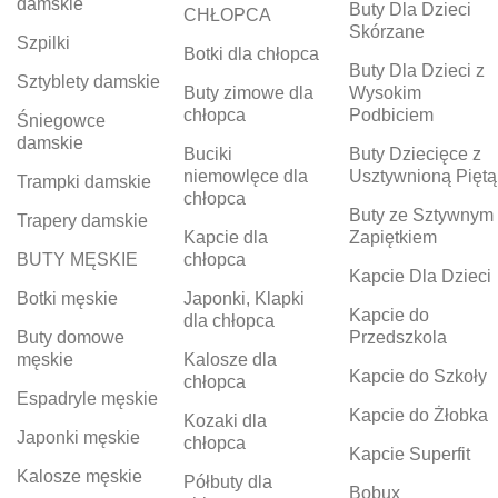
damskie
Buty Dla Dzieci
CHŁOPCA
Skórzane
Szpilki
Botki dla chłopca
Buty Dla Dzieci z
Sztyblety damskie
Buty zimowe dla
Wysokim
chłopca
Podbiciem
Śniegowce
damskie
Buciki
Buty Dziecięce z
niemowlęce dla
Usztywnioną Piętą
Trampki damskie
chłopca
Buty ze Sztywnym
Trapery damskie
Kapcie dla
Zapiętkiem
BUTY MĘSKIE
chłopca
Kapcie Dla Dzieci
Botki męskie
Japonki, Klapki
Kapcie do
dla chłopca
Buty domowe
Przedszkola
męskie
Kalosze dla
Kapcie do Szkoły
chłopca
Espadryle męskie
Kapcie do Żłobka
Kozaki dla
Japonki męskie
chłopca
Kapcie Superfit
Kalosze męskie
Półbuty dla
Bobux