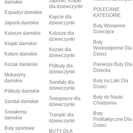
Japonki, Klapki
damskie
dla dziewczynki
POLECANE
Espadryl damskie
KATEGORIE
Kapcie dla
Japonk damskie
dziewczynki
Buty Wiosenne
Dziecięce
Kalosze damskie
Kalosze dla
dziewczynki
Buty
Klapki damskie
Wodoodporne Dla
Kozaki dla
Koturn damskie
Dzieci
dziewczynki
Kozak damksiei
Pierwsze Buty Dla
Półbuty dla
Dziecka
dziewczynki
Mokasyny
damskie
Buty na Lato Dla
Sandały dla
Dzieci
dziewczynki
Półbuty damskie
Buty do Nauki
Śniegowce dla
Sandał damskie
Chodzenia
dziewczynki
Sneakersy
Buty
Trampki dla
damskie
Profilaktyczne Dla
dziewczynki
Dzieci
Buty sportowe
BUTY DLA