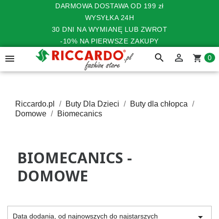
DARMOWA DOSTAWA OD 199 zł
WYSYŁKA 24H
30 DNI NA WYMIANĘ LUB ZWROT
-10% NA PIERWSZE ZAKUPY
search


shopping_cart
0
Riccardo.pl
Buty Dla Dzieci
Buty dla chłopca
Domowe
Biomecanics
BIOMECANICS -
DOMOWE

Data dodania, od najnowszych do najstarszych