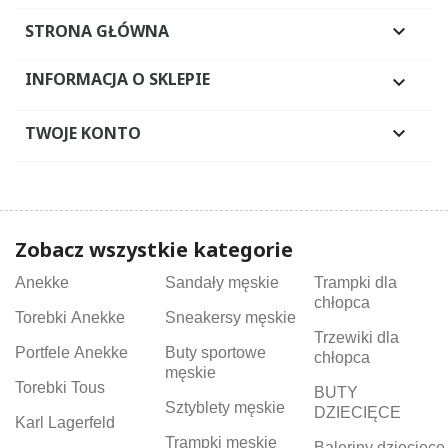
STRONA GŁÓWNA

INFORMACJA O SKLEPIE

TWOJE KONTO

Zobacz wszystkie kategorie
Anekke
Sandały męskie
Trampki dla
chłopca
Torebki Anekke
Sneakersy męskie
Trzewiki dla
Portfele Anekke
Buty sportowe
chłopca
męskie
Torebki Tous
BUTY
Sztyblety męskie
DZIECIĘCE
Karl Lagerfeld
Trampki męskie
Baleriny dziecięce