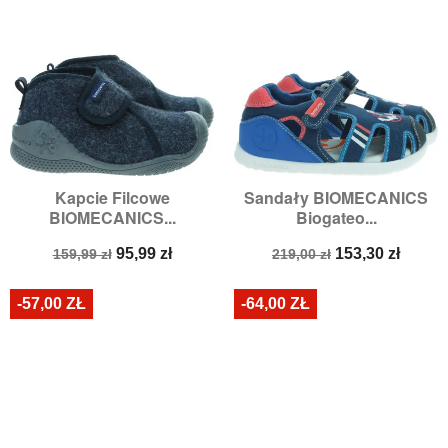
Kapcie Filcowe
Sandały BIOMECANICS
BIOMECANICS...
Biogateo...
Cena
Cena
Cena
Cena
95,99 zł
153,30 zł
159,99 zł
219,00 zł
podstawowa
podstawowa
-57,00 ZŁ
-64,00 ZŁ