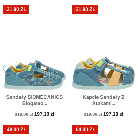
-21,90 ZŁ
-21,90 ZŁ
Sandały BIOMECANICS
Kapcie Sandały Z
Biogateo...
Autkami...
Cena
Cena
Cena
Cena
197,10 zł
197,10 zł
219,00 zł
219,00 zł
podstawowa
podstawowa
-48,00 ZŁ
-64,00 ZŁ