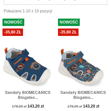
Pokazano 1-10 z 10 pozycji
NOWOŚĆ
NOWOŚĆ
-35,80 ZŁ
-35,80 ZŁ
Sandały BIOMECANICS
Sandały BIOMECANICS
Biogateo...
Biogateo...
Cena
Cena
Cena
Cena
143,20 zł
143,20 zł
179,00 zł
179,00 zł
podstawowa
podstawowa