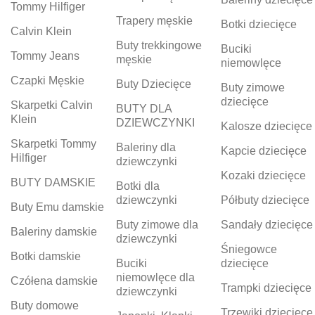
Tommy Hilfiger
Trapery męskie
Botki dziecięce
Calvin Klein
Buty trekkingowe
Buciki
Tommy Jeans
męskie
niemowlęce
Czapki Męskie
Buty Dziecięce
Buty zimowe
dziecięce
Skarpetki Calvin
BUTY DLA
Klein
DZIEWCZYNKI
Kalosze dziecięce
Skarpetki Tommy
Baleriny dla
Kapcie dziecięce
Hilfiger
dziewczynki
Kozaki dziecięce
BUTY DAMSKIE
Botki dla
dziewczynki
Półbuty dziecięce
Buty Emu damskie
Buty zimowe dla
Sandały dziecięce
Baleriny damskie
dziewczynki
Śniegowce
Botki damskie
Buciki
dziecięce
niemowlęce dla
Czółena damskie
Trampki dziecięce
dziewczynki
Buty domowe
Trzewiki dziecięce