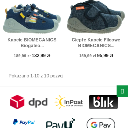
Kapcie BIOMECANICS
Ciepłe Kapcie Filcowe
Biogateo...
BIOMECANICS...
Cena
Cena
Cena
Cena
132,99 zł
95,99 zł
189,99 zł
159,99 zł
podstawowa
podstawowa
Pokazano 1-10 z 10 pozycji