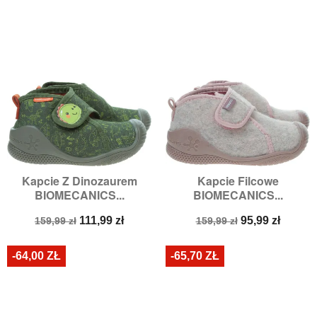
Kapcie Z Dinozaurem
Kapcie Filcowe
BIOMECANICS...
BIOMECANICS...
Cena
Cena
Cena
Cena
111,99 zł
95,99 zł
159,99 zł
159,99 zł
podstawowa
podstawowa
-64,00 ZŁ
-65,70 ZŁ