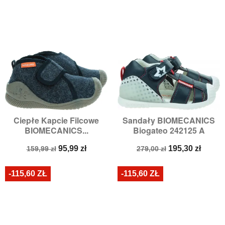
Ciepłe Kapcie Filcowe
Sandały BIOMECANICS
BIOMECANICS...
Biogateo 242125 A
Cena
Cena
Cena
Cena
95,99 zł
195,30 zł
159,99 zł
279,00 zł
podstawowa
podstawowa
-115,60 ZŁ
-115,60 ZŁ