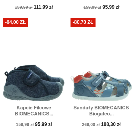
Cena
Cena
Cena
Cena
111,99 zł
95,99 zł
159,99 zł
159,99 zł
podstawowa
podstawowa
-64,00 ZŁ
-80,70 ZŁ
Kapcie Filcowe
Sandały BIOMECANICS
BIOMECANICS...
Biogateo...
Cena
Cena
Cena
Cena
95,99 zł
188,30 zł
159,99 zł
269,00 zł
podstawowa
podstawowa