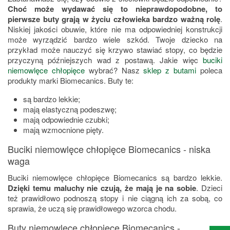
Choć może wydawać się to nieprawdopodobne, to
pierwsze buty grają w życiu człowieka bardzo ważną rolę
.
Niskiej jakości obuwie, które nie ma odpowiedniej konstrukcji
może wyrządzić bardzo wiele szkód. Twoje dziecko na
przykład może nauczyć się krzywo stawiać stopy, co będzie
przyczyną późniejszych wad z postawą. Jakie więc
buciki
niemowlęce chłopięce
wybrać? Nasz
sklep z butami
poleca
produkty marki Biomecanics. Buty te:
są bardzo lekkie;
mają elastyczną podeszwę;
mają odpowiednie czubki;
mają wzmocnione pięty.
Buciki niemowlęce chłopięce Biomecanics - niska
waga
Buciki niemowlęce chłopięce Biomecanics są bardzo lekkie.
Dzięki temu maluchy nie czują, że mają je na sobie
. Dzieci
też prawidłowo podnoszą stopy i nie ciągną ich za sobą, co
sprawia, że uczą się prawidłowego wzorca chodu.
Buty niemowlęce chłopięce Biomecanics -