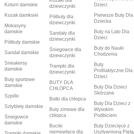
Kozaki dla
Koturn damskie
Dzieci
dziewczynki
Kozak damksiei
Pierwsze Buty Dla
Półbuty dla
Dziecka
dziewczynki
Mokasyny
damskie
Buty na Lato Dla
Sandały dla
Dzieci
dziewczynki
Półbuty damskie
Buty do Nauki
Śniegowce dla
Sandał damskie
Chodzenia
dziewczynki
Sneakersy
Buty
Trampki dla
damskie
Profilaktyczne Dla
dziewczynki
Dzieci
Buty sportowe
BUTY DLA
damskie
Buty Dla Dzieci
CHŁOPCA
Skórzane
Szpilki
Botki dla chłopca
Buty Dla Dzieci z
Sztyblety damskie
Buty zimowe dla
Wysokim
chłopca
Podbiciem
Śniegowce
damskie
Buciki
Buty Dziecięce z
niemowlęce dla
Usztywnioną Piętą
Trampki damskie