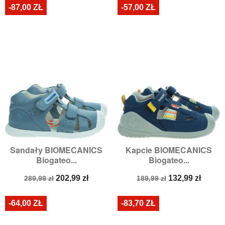
-87,00 ZŁ
-57,00 ZŁ
Sandały BIOMECANICS
Kapcie BIOMECANICS
Biogateo...
Biogateo...
Cena
Cena
Cena
Cena
202,99 zł
132,99 zł
289,99 zł
189,99 zł
podstawowa
podstawowa
-64,00 ZŁ
-83,70 ZŁ