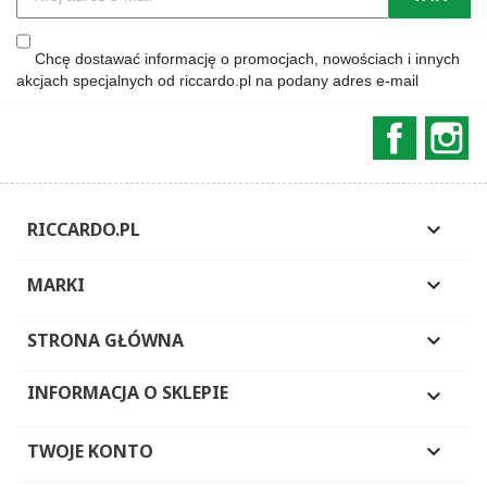
Chcę dostawać informację o promocjach, nowościach i innych
akcjach specjalnych od riccardo.pl na podany adres e-mail
Faceboo
In
RICCARDO.PL

MARKI

STRONA GŁÓWNA

INFORMACJA O SKLEPIE

TWOJE KONTO
