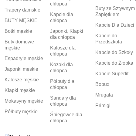
chłopca
Buty ze Sztywnym
Trapery damskie
Kapcie dla
Zapiętkiem
BUTY MĘSKIE
chłopca
Kapcie Dla Dzieci
Botki męskie
Japonki, Klapki
Kapcie do
dla chłopca
Buty domowe
Przedszkola
męskie
Kalosze dla
Kapcie do Szkoły
chłopca
Espadryle męskie
Kapcie do Żłobka
Kozaki dla
Japonki męskie
chłopca
Kapcie Superfit
Kalosze męskie
Półbuty dla
Bobux
chłopca
Klapki męskie
Mrugała
Sandały dla
Mokasyny męskie
chłopca
Primigi
Półbuty męskie
Śniegowce dla
chłopca