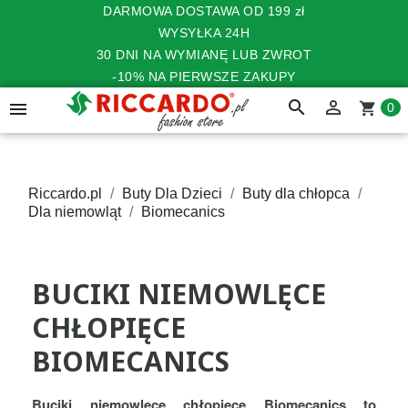
DARMOWA DOSTAWA OD 199 zł
WYSYŁKA 24H
30 DNI NA WYMIANĘ LUB ZWROT
-10% NA PIERWSZE ZAKUPY
search


shopping_cart
0
Riccardo.pl
Buty Dla Dzieci
Buty dla chłopca
Dla niemowląt
Biomecanics
BUCIKI NIEMOWLĘCE
CHŁOPIĘCE
BIOMECANICS
Buciki niemowlęce chłopięce Biomecanics to