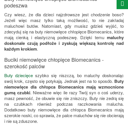
podeszwa
Czy wiesz, że dla dzieci najzdrowsze jest chodzenie boso?
Jeżeli więc masz tylko taką możliwość, to nie zakładaj
maluchowi butów. Natomiast, gdy musisz gdzieś wyjść, to
zdecyduj się na buty niemowlęce chłopięce Biomecanics, które
mają cienką i elastyczną podeszwę. Dzięki temu
maluchy
doskonale czują podłoże i zyskują większą kontrolę nad
każdym krokiem
.
Buciki niemowlęce chłopięce Biomecanics -
szerokość palców
Buty dziecięce
szybko się niszczą, bo maluchy doskonaląc
swój krok, często się potykają. Jednak jest na to sposób.
Buty
niemowlęce dla chłopca Biomecanics mają wzmocnione
gumą czubki
. Nieważne więc ile razy Twój syn o coś uderzy,
masz pewność, że obuwie się nie zniszczy. Buty nie zedrą się
na czubkach również podczas raczkowania malucha.
Dodatkowo buty niemowlęce dla chłopca Biomecanics mają
szerokie noski, co sprawia, że palce maluchów się nie obcierają
i nie są zduszone.