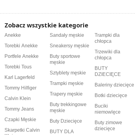
Zobacz wszystkie kategorie
Anekke
Sandały męskie
Trampki dla
chłopca
Torebki Anekke
Sneakersy męskie
Trzewiki dla
Portfele Anekke
Buty sportowe
chłopca
męskie
Torebki Tous
BUTY
Sztyblety męskie
DZIECIĘCE
Karl Lagerfeld
Trampki męskie
Baleriny dziecięce
Tommy Hilfiger
Trapery męskie
Botki dziecięce
Calvin Klein
Buty trekkingowe
Buciki
Tommy Jeans
męskie
niemowlęce
Czapki Męskie
Buty Dziecięce
Buty zimowe
dziecięce
Skarpetki Calvin
BUTY DLA