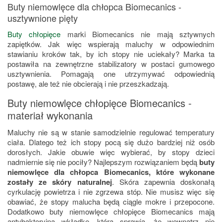
Buty niemowlęce dla chłopca Biomecanics -
usztywnione pięty
Buty chłopięce
marki Biomecanics nie mają sztywnych
zapiętków. Jak więc wspierają maluchy w odpowiednim
stawianiu kroków tak, by ich stopy nie uciekały? Marka ta
postawiła na zewnętrzne stabilizatory w postaci gumowego
usztywnienia. Pomagają one utrzymywać odpowiednią
postawę, ale też nie obcierają i nie przeszkadzają.
Buty niemowlęce chłopięce Biomecanics -
materiał wykonania
Maluchy nie są w stanie samodzielnie regulować temperatury
ciała. Dlatego też ich stopy pocą się dużo bardziej niż osób
dorosłych. Jakie obuwie więc wybierać, by stopy dzieci
nadmiernie się nie pociły? Najlepszym rozwiązaniem będą
buty
niemowlęce dla chłopca Biomecanics, które wykonane
zostały ze skóry naturalnej
. Skóra zapewnia doskonałą
cyrkulację powietrza i nie zgrzewa stóp. Nie musisz więc się
obawiać, że stopy malucha będą ciągle mokre i przepocone.
Dodatkowo buty niemowlęce chłopięce Biomecanics mają
antybakteryjną wkładkę, która sprawia, że wewnątrz nie