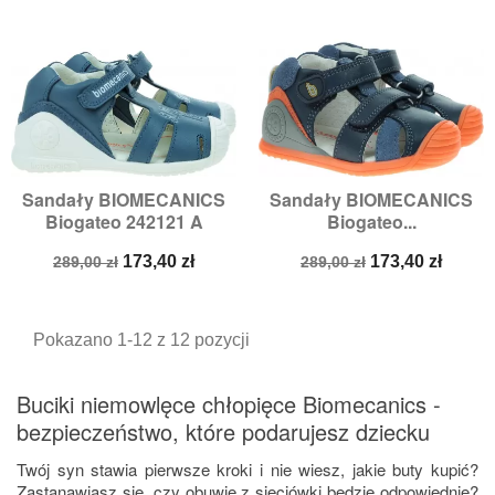
Sandały BIOMECANICS
Sandały BIOMECANICS
Biogateo 242121 A
Biogateo...
Cena
Cena
Cena
Cena
173,40 zł
173,40 zł
289,00 zł
289,00 zł
podstawowa
podstawowa
Pokazano 1-12 z 12 pozycji
Buciki niemowlęce chłopięce Biomecanics -
bezpieczeństwo, które podarujesz dziecku
Twój syn stawia pierwsze kroki i nie wiesz, jakie buty kupić?
Zastanawiasz się, czy obuwie z sieciówki będzie odpowiednie?