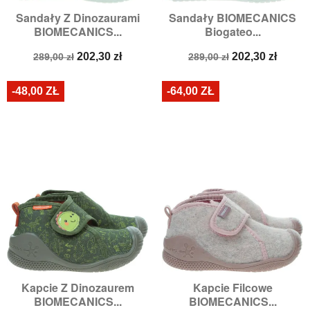
Sandały Z Dinozaurami
Sandały BIOMECANICS
BIOMECANICS...
Biogateo...
Cena
Cena
Cena
Cena
202,30 zł
202,30 zł
289,00 zł
289,00 zł
podstawowa
podstawowa
-48,00 ZŁ
-64,00 ZŁ
Kapcie Z Dinozaurem
Kapcie Filcowe
BIOMECANICS...
BIOMECANICS...