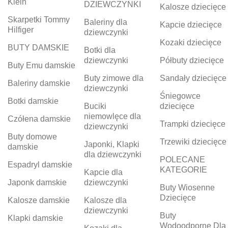
Klein
DZIEWCZYNKI
Kalosze dziecięce
Skarpetki Tommy
Baleriny dla
Kapcie dziecięce
Hilfiger
dziewczynki
Kozaki dziecięce
BUTY DAMSKIE
Botki dla
dziewczynki
Półbuty dziecięce
Buty Emu damskie
Buty zimowe dla
Sandały dziecięce
Baleriny damskie
dziewczynki
Śniegowce
Botki damskie
Buciki
dziecięce
niemowlęce dla
Czółena damskie
Trampki dziecięce
dziewczynki
Buty domowe
Trzewiki dziecięce
Japonki, Klapki
damskie
dla dziewczynki
POLECANE
Espadryl damskie
KATEGORIE
Kapcie dla
Japonk damskie
dziewczynki
Buty Wiosenne
Dziecięce
Kalosze damskie
Kalosze dla
dziewczynki
Buty
Klapki damskie
Wodoodporne Dla