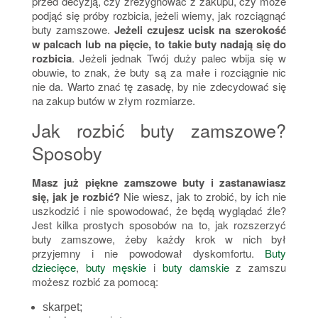
przed decyzją, czy zrezygnować z zakupu, czy może
podjąć się próby rozbicia, jeżeli wiemy, jak rozciągnąć
buty zamszowe.
Jeżeli czujesz ucisk na szerokość
w palcach lub na pięcie, to takie buty nadają się do
rozbicia
. Jeżeli jednak Twój duży palec wbija się w
obuwie, to znak, że buty są za małe i rozciągnie nic
nie da. Warto znać tę zasadę, by nie zdecydować się
na zakup butów w złym rozmiarze.
Jak rozbić buty zamszowe?
Sposoby
Masz już piękne zamszowe buty i zastanawiasz
się, jak je rozbić?
Nie wiesz, jak to zrobić, by ich nie
uszkodzić i nie spowodować, że będą wyglądać źle?
Jest kilka prostych sposobów na to, jak rozszerzyć
buty zamszowe, żeby każdy krok w nich był
przyjemny i nie powodował dyskomfortu.
Buty
dziecięce
,
buty męskie
i
buty damskie
z zamszu
możesz rozbić za pomocą:
skarpet;