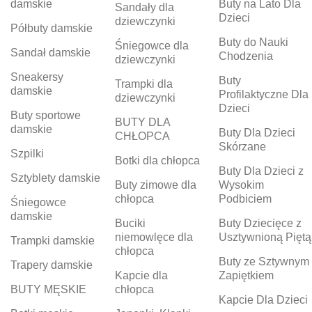
damskie
Buty na Lato Dla
Sandały dla
Dzieci
dziewczynki
Półbuty damskie
Buty do Nauki
Śniegowce dla
Sandał damskie
Chodzenia
dziewczynki
Sneakersy
Buty
Trampki dla
damskie
Profilaktyczne Dla
dziewczynki
Dzieci
Buty sportowe
BUTY DLA
damskie
Buty Dla Dzieci
CHŁOPCA
Skórzane
Szpilki
Botki dla chłopca
Buty Dla Dzieci z
Sztyblety damskie
Buty zimowe dla
Wysokim
chłopca
Podbiciem
Śniegowce
damskie
Buciki
Buty Dziecięce z
niemowlęce dla
Usztywnioną Piętą
Trampki damskie
chłopca
Buty ze Sztywnym
Trapery damskie
Kapcie dla
Zapiętkiem
BUTY MĘSKIE
chłopca
Kapcie Dla Dzieci