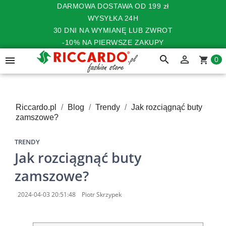
DARMOWA DOSTAWA OD 199 zł
WYSYŁKA 24H
30 DNI NA WYMIANĘ LUB ZWROT
-10% NA PIERWSZE ZAKUPY
search


shopping_cart
0
Riccardo.pl
Blog
Trendy
Jak rozciągnąć buty
zamszowe?
TRENDY
Jak rozciągnąć buty
zamszowe?
2024-04-03 20:51:48
Piotr Skrzypek