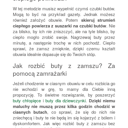
W tej metodzie musisz wypełnić czymś czubki butów.
Mogą to być na przykład gazety. Jednak możesz
również założyć obuwie. Potem
skieruj strumień
ciepłego powierza z suszarki na czubki butów
. Nie
za blisko, by ich nie zniszczyć, ale na tyle blisko, by
ciepło mogło zrobić swoje. Nagrzewaj buty przez
minutę, a następnie trochę w nich pochodź. Ciepło
sprawi, że zamsz zmięknie, dzięki czemu kształt
obuwia idealnie dopasuje się do Twoich stóp.
Jak rozbić buty z zamszu? Za
pomocą zamrażarki
Jeżeli chodzenie w ciasnym obuwiu w celu rozbicia go
nie wchodzi w grę, to mamy dla Ciebie inną
propozycję. To świetne rozwiązanie, by poszerzyć
buty chłopięce
i
buty dla dziewczynki
.
Dzięki niemu
maluchy nie muszą przez kilka godzin chodzić w
ciasnych butach
, co sprawi, że się do nich nie
zniechęcą i buty te nie będą im się kojarzyć z bólem i
dyskomfortem. Jak więc rozbić buty z zamszu bez