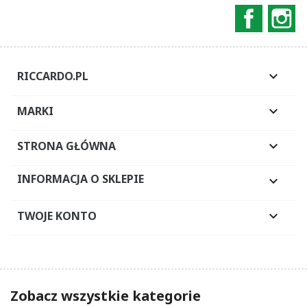
Faceboo
In
RICCARDO.PL

MARKI

STRONA GŁÓWNA

INFORMACJA O SKLEPIE

TWOJE KONTO

Zobacz wszystkie kategorie