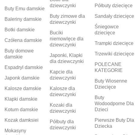
dziewczynki
Półbuty dziecięce
Buty Emu damskie
Buty zimowe dla
Sandały dziecięce
Baleriny damskie
dziewczynki
Śniegowce
Botki damskie
Buciki
dziecięce
niemowlęce dla
Czółena damskie
Trampki dziecięce
dziewczynki
Buty domowe
Trzewiki dziecięce
Japonki, Klapki
damskie
dla dziewczynki
POLECANE
Espadryl damskie
KATEGORIE
Kapcie dla
Japonk damskie
dziewczynki
Buty Wiosenne
Dziecięce
Kalosze damskie
Kalosze dla
dziewczynki
Buty
Klapki damskie
Wodoodporne Dla
Kozaki dla
Koturn damskie
Dzieci
dziewczynki
Kozak damksiei
Pierwsze Buty Dla
Półbuty dla
Dziecka
dziewczynki
Mokasyny