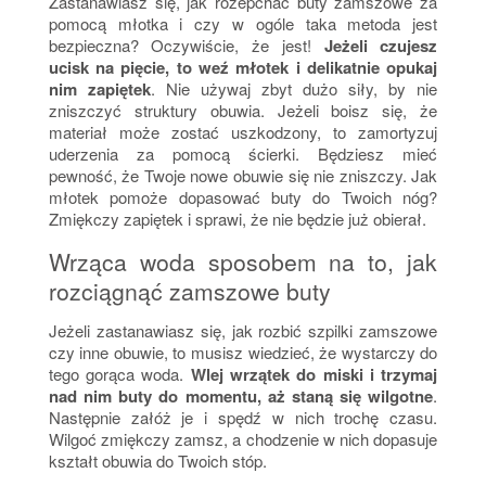
Zastanawiasz się, jak rozepchać buty zamszowe za
pomocą młotka i czy w ogóle taka metoda jest
bezpieczna? Oczywiście, że jest!
Jeżeli czujesz
ucisk na pięcie, to weź młotek i delikatnie opukaj
nim zapiętek
. Nie używaj zbyt dużo siły, by nie
zniszczyć struktury obuwia. Jeżeli boisz się, że
materiał może zostać uszkodzony, to zamortyzuj
uderzenia za pomocą ścierki. Będziesz mieć
pewność, że Twoje nowe obuwie się nie zniszczy. Jak
młotek pomoże dopasować buty do Twoich nóg?
Zmiękczy zapiętek i sprawi, że nie będzie już obierał.
Wrząca woda sposobem na to, jak
rozciągnąć zamszowe buty
Jeżeli zastanawiasz się, jak rozbić szpilki zamszowe
czy inne obuwie, to musisz wiedzieć, że wystarczy do
tego gorąca woda.
Wlej wrzątek do miski i trzymaj
nad nim buty do momentu, aż staną się wilgotne
.
Następnie załóż je i spędź w nich trochę czasu.
Wilgoć zmiękczy zamsz, a chodzenie w nich dopasuje
kształt obuwia do Twoich stóp.