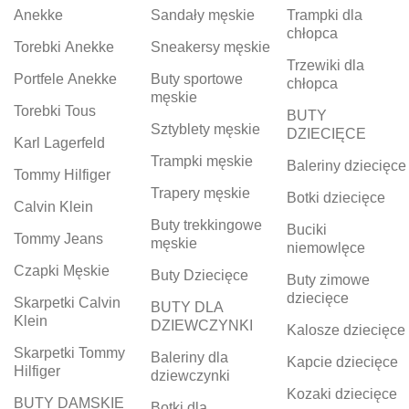
Anekke
Sandały męskie
Trampki dla
chłopca
Torebki Anekke
Sneakersy męskie
Trzewiki dla
Portfele Anekke
Buty sportowe
chłopca
męskie
Torebki Tous
BUTY
Sztyblety męskie
DZIECIĘCE
Karl Lagerfeld
Trampki męskie
Baleriny dziecięce
Tommy Hilfiger
Trapery męskie
Botki dziecięce
Calvin Klein
Buty trekkingowe
Buciki
Tommy Jeans
męskie
niemowlęce
Czapki Męskie
Buty Dziecięce
Buty zimowe
dziecięce
Skarpetki Calvin
BUTY DLA
Klein
DZIEWCZYNKI
Kalosze dziecięce
Skarpetki Tommy
Baleriny dla
Kapcie dziecięce
Hilfiger
dziewczynki
Kozaki dziecięce
BUTY DAMSKIE
Botki dla